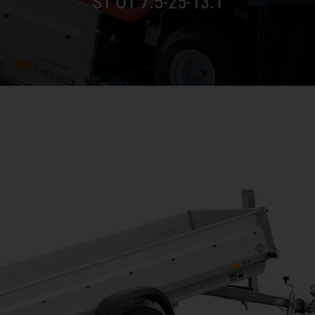
ST O1 7.5-25-13.1