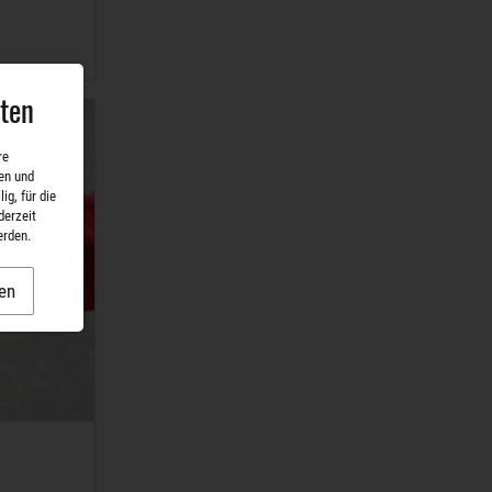
aten
re
en und
ig, für die
derzeit
erden.
en