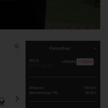
Preisrechner
REX 25
1.992,60 €
1.772,22 €
ST O1 7.5-25-13.1
Nettopreis
1.489,26 €
Mehrwertsteuer
19%
282,96 €