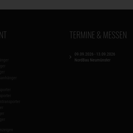
NT
TERMINE & MESSEN
09.09.2026 - 13.09.2026
änger
NordBau Neumünster
ger
ger
nsanhänger
porter
sporter
transporter
er
ger
ger
anzeigen