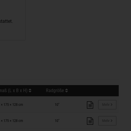
attet.
aß (L x B x H)
Radgröße
 × 175 × 128 cm
10"
Mehr
 × 175 × 128 cm
10"
Mehr