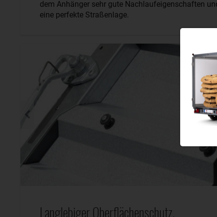
dem Anhänger sehr gute Nachlaufeigenschaften un
eine perfekte Straßenlage.
Langlebiger Oberflächenschutz.