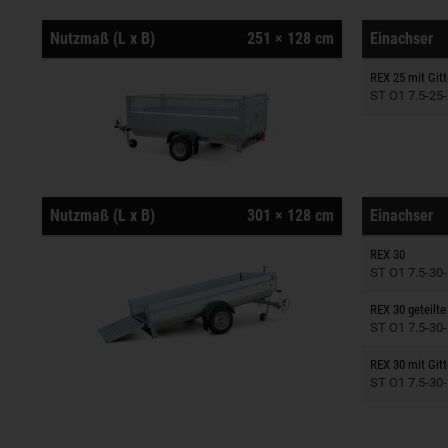
Nutzmaß (L x B)
251 × 128 cm
Einachser
Anhänger
REX 25 mit Git
ST O1 7.5-25-
Nutzmaß (L x B)
301 × 128 cm
Einachser
Anhänger
REX 30
ST O1 7.5-30-
Anhänger
REX 30 geteilt
ST O1 7.5-30-
Anhänger
REX 30 mit Git
ST O1 7.5-30-