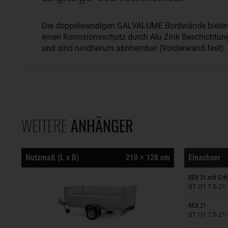
Die doppelwandigen GALVALUME Bordwände biete
einen Korrosionsschutz durch Alu Zink Beschichtun
und sind rundherum abnhembar (Vorderwand fest).
WEITERE
ANHÄNGER
Nutzmaß (L x B)
210 × 128 cm
Einachser
Anhänger
REX 21 mit Git
ST O1 7.5-21-
Anhänger
REX 21
ST O1 7.5-21-