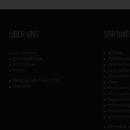
ÜBER UNS
SORTIME
Jobs & Karriere
SySTEMA
Pressemeldungen
Plattformanh
Unternehmen
Absenkanhän
Anfahrt
Kastenanhän
Multifunktio
Häufig gestellte Fragen (FAQ)
Kipper
Downloads
Motorradtrans
Fahrzeugtran
Baumaschinen
Kofferanhäng
Deckelanhän
Spezialanhän
Alle Modelle 