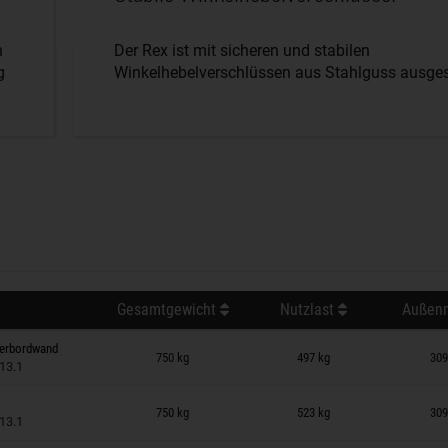
n
Der Rex ist mit sicheren und stabilen
g
Winkelhebelverschlüssen aus Stahlguss ausgest
Gesamtgewicht
Nutzlast
Außenm
 auf Merkzettel
terbordwand
750 kg
497 kg
309
13.1
 auf Merkzettel
750 kg
523 kg
309
13.1