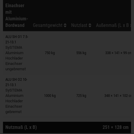
Einachser
mit
Aluminium-
Bordwand
Gesamtgewicht
Nutzlast
Außenmaß (L x B x 
ALU SH O1 7.5-
21-13.1
Anhänger auf Merkzettel
SySTEMA
Aluminium
750 kg
556 kg
338 × 141 × 99 cm
Hochlader
Einachser
ungebremst
ALU SH O2 10-
21-13.1
Anhänger auf Merkzettel
SySTEMA
Aluminium
1000 kg
725 kg
348 × 141 × 102 cm
Hochlader
Einachser
gebremst
Nutzmaß (L x B)
251 × 128 cm