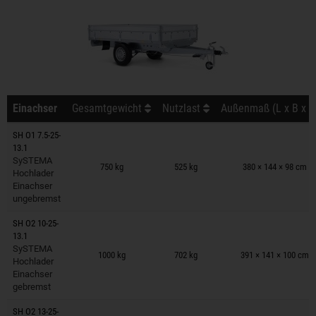
Einachser
Gesamtgewicht
Nutzlast
Außenmaß (L x B x H
SH O1 7.5-25-
13.1
Anhänger auf Merkzettel
SySTEMA
750 kg
525 kg
380 × 144 × 98 cm
Hochlader
Einachser
ungebremst
SH O2 10-25-
13.1
Anhänger auf Merkzettel
SySTEMA
1000 kg
702 kg
391 × 141 × 100 cm
Hochlader
Einachser
gebremst
SH O2 13-25-