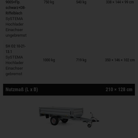
9005+Flp.
750 kg
540 kg
338 × 144 × 99 cm
schwarz+DB-
Riffelblech
SySTEMA
Hochlader
Einachser
ungebremst
SH O2 10-21-
13.1
Anhänger auf Merkzettel
SySTEMA
1000 kg
719 kg
350 × 146 × 102 cm
Hochlader
Einachser
gebremst
Nutzmaß (L x B)
210 × 128 cm