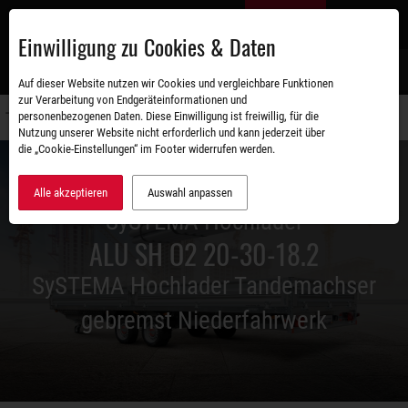
Zum
DE
Hauptinhalt
Einwilligung zu Cookies & Daten
S
Auf dieser Website nutzen wir Cookies und vergleichbare Funktionen
zur Verarbeitung von Endgeräteinformationen und
personenbezogenen Daten. Diese Einwilligung ist freiwillig, für die
Navigati
Nutzung unserer Website nicht erforderlich und kann jederzeit über
umschal
die „Cookie-Einstellungen“ im Footer widerrufen werden.
Alle akzeptieren
Auswahl anpassen
SySTEMA Hochlader
ALU SH O2 20-30-18.2
SySTEMA Hochlader Tandemachser
gebremst Niederfahrwerk