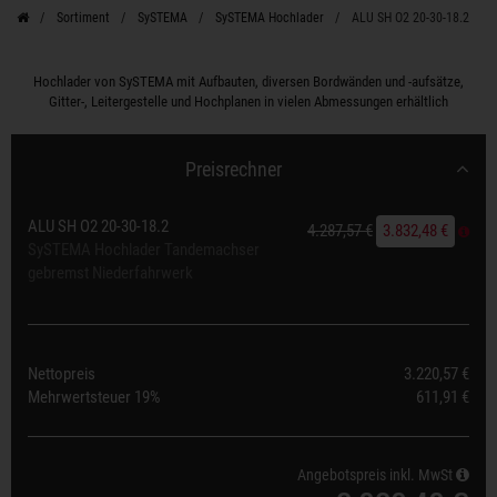
Sortiment
SySTEMA
SySTEMA Hochlader
ALU SH O2 20-30-18.2
Hochlader von SySTEMA mit Aufbauten, diversen Bordwänden und -aufsätze,
Gitter-, Leitergestelle und Hochplanen in vielen Abmessungen erhältlich
Preisrechner
ALU SH O2 20-30-18.2
4.287,57 €
3.832,48 €
SySTEMA Hochlader Tandemachser
gebremst Niederfahrwerk
Nettopreis
3.220,57 €
Mehrwertsteuer
19%
611,91 €
Angebotspreis inkl. MwSt