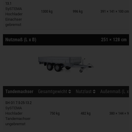
13.1
Anhänger auf Merkzettel
SySTEMA
1300 kg
996 kg
391 × 141 × 100 cm
Hochlader
Einachser
gebremst
Nutzmaß (L x B)
251 × 128 cm
Tandemachser
Gesamtgewicht
Nutzlast
Außenmaß (L x B
SH O1 7.5-25-13.2
Anhänger auf Merkzettel
SySTEMA
Hochlader
750 kg
482 kg
380 × 144 × 98
Tandemachser
ungebremst