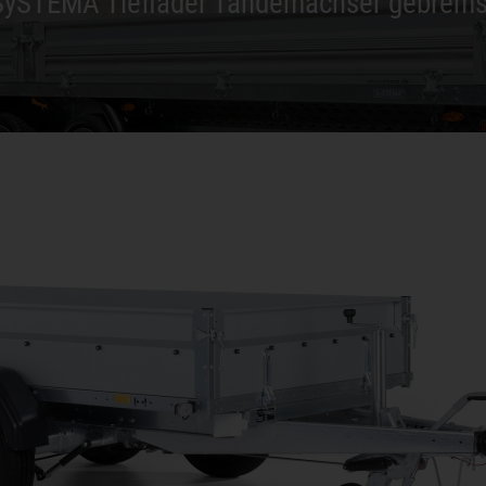
SySTEMA Tieflader Tandemachser gebrems