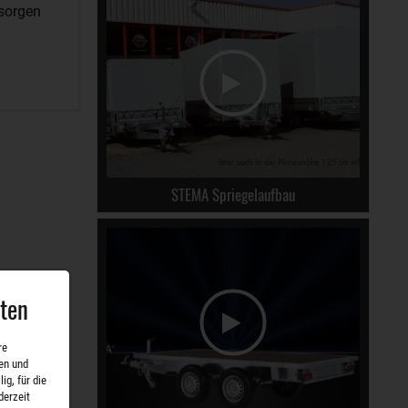
 sorgen
STEMA Spriegelaufbau
aten
re
en und
ig, für die
derzeit