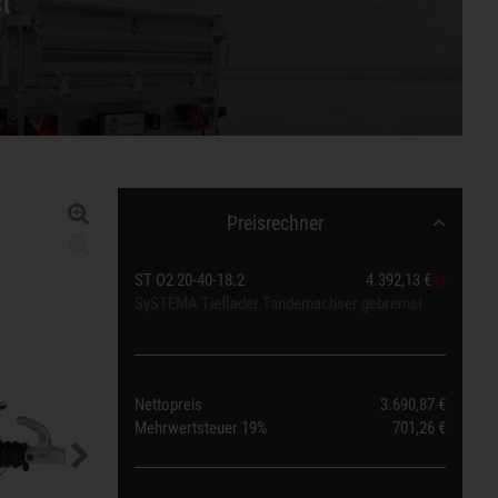
t
Preisrechner
ST O2 20-40-18.2
4.392,13 €
SySTEMA Tieflader Tandemachser gebremst
Nettopreis
3.690,87 €
Mehrwertsteuer
19%
701,26 €