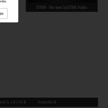
erden.
STEMA - Der neue SySTEMA Trailer.
en
aß (L x B x H)
Radgröße