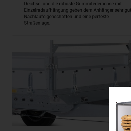
Deichsel und die robuste Gummifederachse mit
Einzelradaufhängung geben dem Anhänger sehr gu
Nachlaufeigenschaften und eine perfekte
Straßenlage.