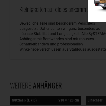
Kleinigkeiten auf die es ankommt.
Bewegliche Teile sind besonderem Verschleiß
ausgesetzt. Daher achten wir ganz besonders auf
höchste Stabilität und Langlebigkeit. Alle SySTEM
Anhänger mit Bordwänden sind mit robusten
Scharnierbändern und professionellen
Winkelhebelverschlüssen aus Stahlguss ausgestatte
WEITERE
ANHÄNGER
Nutzmaß (L x B)
210 × 128 cm
Einachser