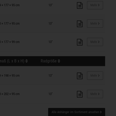
4 × 177 × 95 cm
13"
Mehr
0 × 177 × 95 cm
13"
Mehr
0 × 177 × 99 cm
13"
Mehr
aß (L x B x H)
Radgröße
9 × 198 × 95 cm
13"
Mehr
8 × 202 × 95 cm
13"
Mehr
Alle Anhänger im Sortiment ansehen