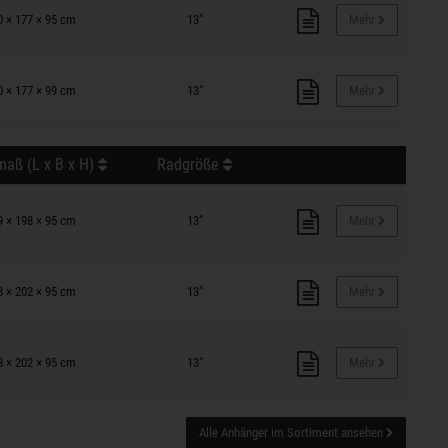
0 × 177 × 95 cm
13"
Mehr
0 × 177 × 99 cm
13"
Mehr
aß (L x B x H)
Radgröße
9 × 198 × 95 cm
13"
Mehr
8 × 202 × 95 cm
13"
Mehr
8 × 202 × 95 cm
13"
Mehr
Alle Anhänger im Sortiment ansehen