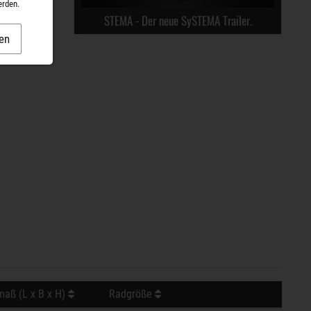
erden.
STEMA - Der neue SySTEMA Trailer.
en
aß (L x B x H)
Radgröße