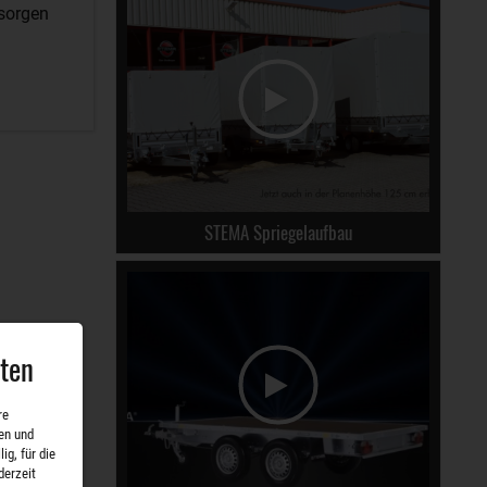
 sorgen
STEMA Spriegelaufbau
aten
re
en und
ig, für die
derzeit