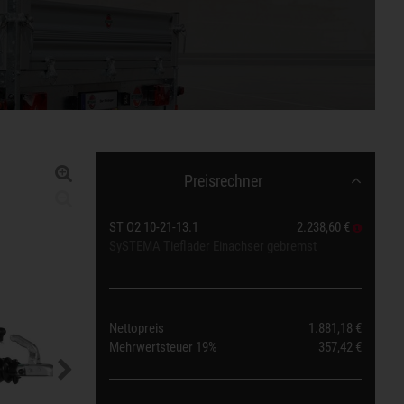
Preisrechner
ST O2 10-21-13.1
2.238,60 €
SySTEMA Tieflader Einachser gebremst
Nettopreis
1.881,18 €
Mehrwertsteuer
19%
357,42 €