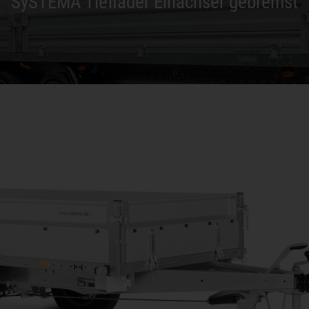
SySTEMA Tieflader Einachser gebremst