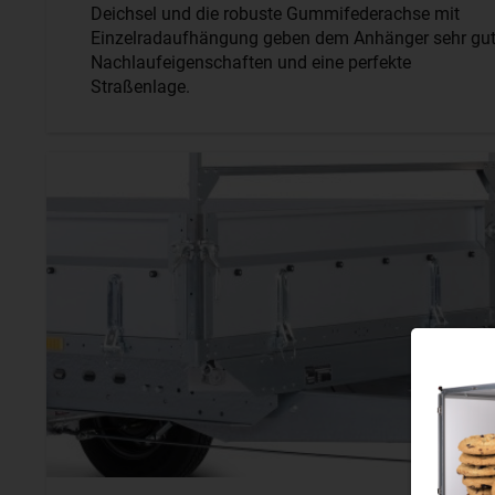
Deichsel und die robuste Gummifederachse mit
Einzelradaufhängung geben dem Anhänger sehr gu
Nachlaufeigenschaften und eine perfekte
Straßenlage.