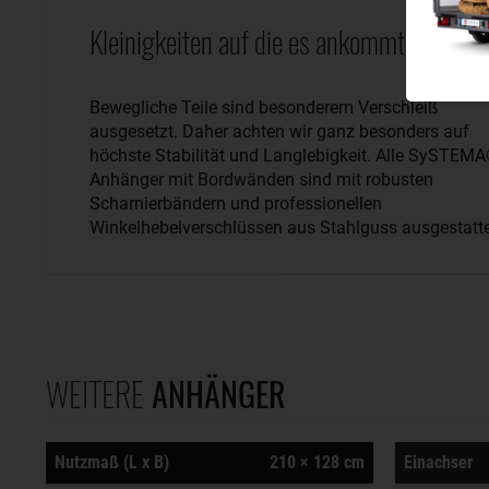
Kleinigkeiten auf die es ankommt.
Bewegliche Teile sind besonderem Verschleiß
ausgesetzt. Daher achten wir ganz besonders auf
höchste Stabilität und Langlebigkeit. Alle SySTEM
Anhänger mit Bordwänden sind mit robusten
Scharnierbändern und professionellen
Winkelhebelverschlüssen aus Stahlguss ausgestatte
WEITERE
ANHÄNGER
Nutzmaß (L x B)
210 × 128 cm
Einachser