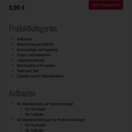
Zum Warenkorb
0,00 €
Produktkategorien
Aufbauten
Beleuchtung und Elektrik
Bremsanlage und Kupplung
Ersatz- und Anbauteile
Ladungssicherung
Merchandise & Prospekte
Rund ums Rad
Zubehör nach STEMA-Modellen
Aufbauten
Bordwandaufsatz auf Kastenanhänger
für Hochlader
für Tieflader
Bordwandnachrüstsatz für Plattformanhänger
für Hochlader
für Tieflader