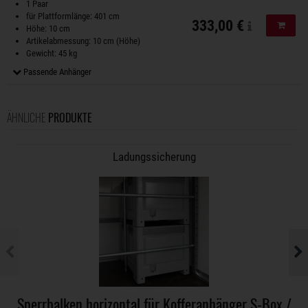
1 Paar
für Plattformlänge: 401 cm
333,00 €
In de
Höhe: 10 cm
Artikelabmessung: 10 cm (Höhe)
Gewicht: 45 kg
Passende Anhänger
ÄHNLICHE
PRODUKTE
Ladungssicherung
Sperrbalken horizontal für Kofferanhänger S-Box /