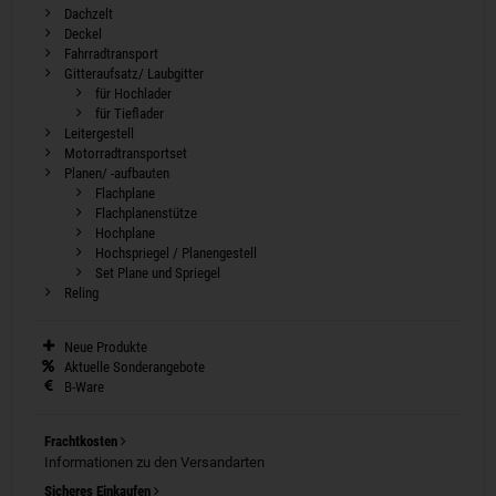
Dachzelt
Deckel
Fahrradtransport
Gitteraufsatz/ Laubgitter
für Hochlader
für Tieflader
Leitergestell
Motorradtransportset
Planen/ -aufbauten
Flachplane
Flachplanenstütze
Hochplane
Hochspriegel / Planengestell
Set Plane und Spriegel
Reling
Neue Produkte
Aktuelle Sonderangebote
B-Ware
Frachtkosten
Informationen zu den Versandarten
Sicheres Einkaufen