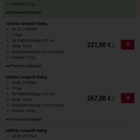
Gewicht: 21 kg
Passende Anhänger
seitliche Lochprofil-Reling
Art.Nr. ZT00559
1 Paar
für Plattformlänge: 251 cm
221,00 €
In de
Höhe: 10 cm
Artikelabmessung: 10 cm (Höhe)
Gewicht: 22 kg
Passende Anhänger
seitliche Lochprofil-Reling
Art.Nr. ZT00560
1 Paar
für Plattformlänge: 301 cm
267,00 €
In de
Höhe: 10 cm
Artikelabmessung: 10 cm (Höhe)
Gewicht: 35 kg
Passende Anhänger
seitliche Lochprofil-Reling
Art.Nr. ZT17547