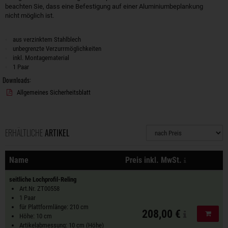
beachten Sie, dass eine Befestigung auf einer Aluminiumbeplankung
nicht möglich ist.
aus verzinktem Stahlblech
unbegrenzte Verzurrmöglichkeiten
inkl. Montagematerial
1 Paar
Downloads:
Allgemeines Sicherheitsblatt
ERHÄLTLICHE
ARTIKEL
Sortierung
zzgl. Versan
Name
Preis inkl. MwSt.
Aktionen
seitliche Lochprofil-Reling
Art.Nr. ZT00558
1 Paar
für Plattformlänge: 210 cm
208,00 €
In de
Höhe: 10 cm
Artikelabmessung: 10 cm (Höhe)