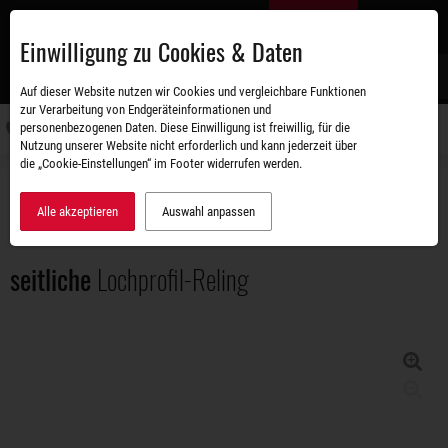
Zum
DE
Hauptinhalt
Einwilligung zu Cookies & Daten
S
Auf dieser Website nutzen wir Cookies und vergleichbare Funktionen
zur Verarbeitung von Endgeräteinformationen und
personenbezogenen Daten. Diese Einwilligung ist freiwillig, für die
Navigati
Nutzung unserer Website nicht erforderlich und kann jederzeit über
umschal
die „Cookie-Einstellungen“ im Footer widerrufen werden.
Zubehörshop
Aufbauten
seitliche Lochprofil-Reling
Alle akzeptieren
Auswahl anpassen
seitliche
Lochprofil-Reling