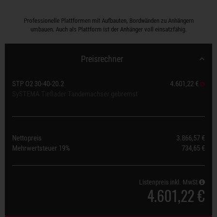
Professionelle Plattformen mit Aufbauten, Bordwänden zu Anhängern
umbauen. Auch als Plattform ist der Anhänger voll einsatzfähig.
Preisrechner
STP O2 30-40-20.2
4.601,22 €
SySTEMA Tieflader Tandemachser gebremst
Nettopreis
3.866,57 €
Mehrwertsteuer
19%
734,65 €
Listenpreis inkl. MwSt
4.601,22 €