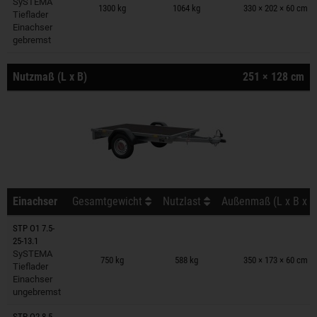
SySTEMA
1300 kg
1064 kg
330 × 202 × 60 cm
Tieflader
Einachser
gebremst
Nutzmaß (L x B)
251 × 128 cm
Einachser
Gesamtgewicht
Nutzlast
Außenmaß (L x B x H
STP O1 7.5-
25-13.1
Anhänger auf Merkzettel
SySTEMA
750 kg
588 kg
350 × 173 × 60 cm
Tieflader
Einachser
ungebremst
STP O2 8.5-