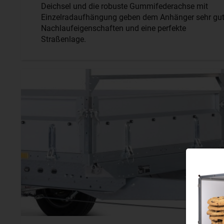
Deichsel und die robuste Gummifederachse mit
Einzelradaufhängung geben dem Anhänger sehr gu
Nachlaufeigenschaften und eine perfekte
Straßenlage.