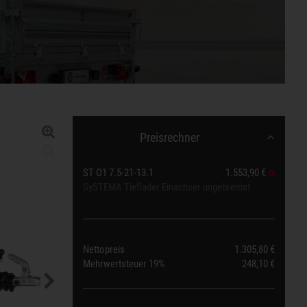
Preisrechner
ST O1 7.5-21-13.1
1.553,90 €
SySTEMA Tieflader Einachser ungebremst
Nettopreis
1.305,80 €
Mehrwertsteuer
19%
248,10 €