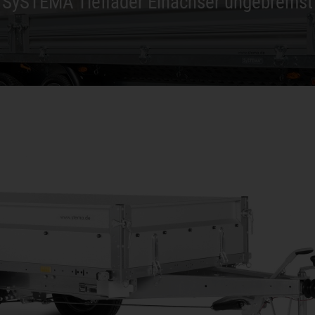
SySTEMA Tieflader Einachser ungebremst