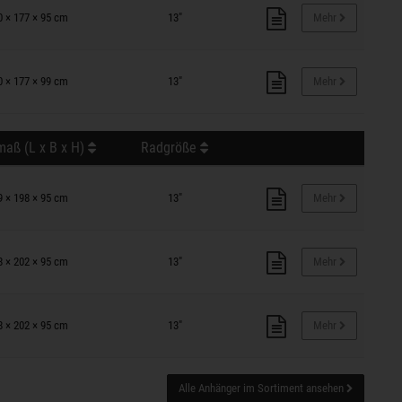
0 × 177 × 95 cm
13"
Mehr
0 × 177 × 99 cm
13"
Mehr
aß (L x B x H)
Radgröße
9 × 198 × 95 cm
13"
Mehr
8 × 202 × 95 cm
13"
Mehr
8 × 202 × 95 cm
13"
Mehr
Alle Anhänger im Sortiment ansehen