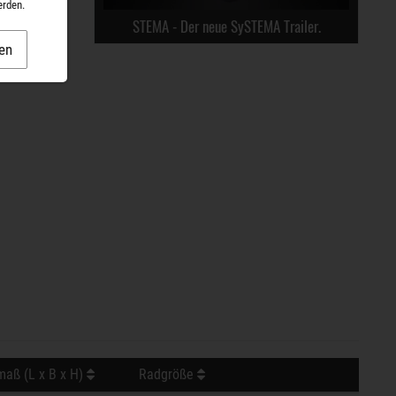
erden.
STEMA - Der neue SySTEMA Trailer.
en
aß (L x B x H)
Radgröße