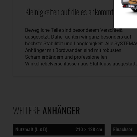
Kleinigkeiten auf die es ankommt.
Bewegliche Teile sind besonderem Verschleiß
ausgesetzt. Daher achten wir ganz besonders auf
höchste Stabilität und Langlebigkeit. Alle SySTEM
Anhänger mit Bordwänden sind mit robusten
Scharnierbändern und professionellen
Winkelhebelverschlüssen aus Stahlguss ausgestatte
WEITERE
ANHÄNGER
Nutzmaß (L x B)
210 × 128 cm
Einachser