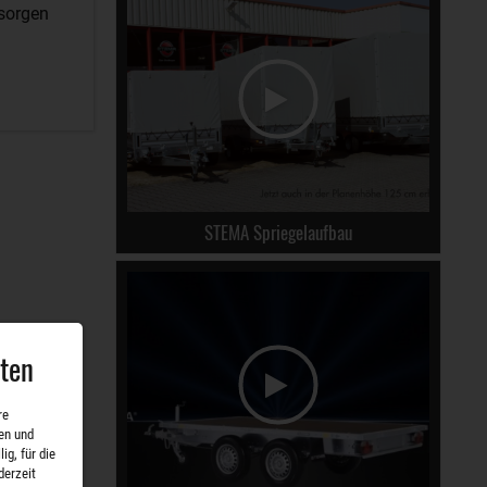
 sorgen
STEMA Spriegelaufbau
aten
re
en und
ig, für die
derzeit