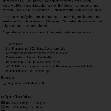
einfacheres Be- und Entladen können diese ganz leicht aus den
geschweißten Kompakttaschen an den Eckstreben herausgenommen
werden. Bei 125 cm Spriegelhöhe 1 Holzbrett mittig (Abbildung Muster).
Die Fahrt mit aufgebautem Hochspriegel ist nur mit geschlossener und
arretierter Hochplane zulässig! (Siehe auch Sicherheitshinweise in Ihrer
Allgemeinen Betriebserlaubnis!)
Angegebene Höhe ist immer ab Oberkante Bordwand gemessen.
125 cm Höhe
inkl. Planenschnur & Zollband, Ösen, Normteile
obere Dachschrägen für optimalen Wasserablauf
Planengestell mit 24 mm Holzbrettern
UV-beständige, 4-seitige Wetterschutzplane
ACHTUNG: für Anhänger mit Aluminium-Beplankung wir zusätzlich das
Planenhakenset ZT00199 benötigt!
Downloads:
Allgemeines Sicherheitsblatt
verfügbare Planenfarben:
RAL 6026 - 650 g/m² - Opalgrün
RAL 7038 - 650 g/m² - Hellgrau