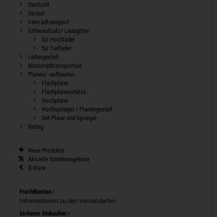
Dachzelt
Deckel
Fahrradtransport
Gitteraufsatz/ Laubgitter
für Hochlader
für Tieflader
Leitergestell
Motorradtransportset
Planen/ -aufbauten
Flachplane
Flachplanenstütze
Hochplane
Hochspriegel / Planengestell
Set Plane und Spriegel
Reling
Neue Produkte
Aktuelle Sonderangebote
B-Ware
Frachtkosten
Informationen zu den Versandarten
Sicheres Einkaufen