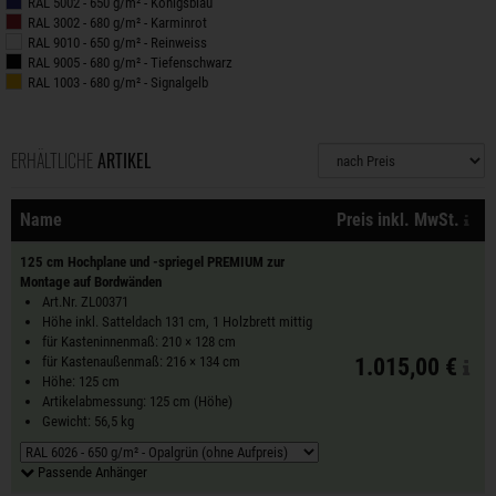
RAL 5002 - 650 g/m² - Königsblau
RAL 3002 - 680 g/m² - Karminrot
RAL 9010 - 650 g/m² - Reinweiss
RAL 9005 - 680 g/m² - Tiefenschwarz
RAL 1003 - 680 g/m² - Signalgelb
ERHÄLTLICHE
ARTIKEL
Sortierung
zzg
Name
Preis inkl. MwSt.
A
125 cm Hochplane und -spriegel PREMIUM zur
Montage auf Bordwänden
Art.Nr. ZL00371
Höhe inkl. Satteldach 131 cm, 1 Holzbrett mittig
für Kasteninnenmaß: 210 × 128 cm
für Kastenaußenmaß: 216 × 134 cm
1.015,00 €
Höhe: 125 cm
Artikelabmessung: 125 cm (Höhe)
Gewicht: 56,5 kg
Passende Anhänger