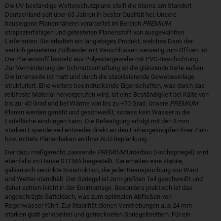
Die UV-beständige Wetterschutzplane stellt die Stema am Standort
Deutschland seit über 65 Jahren in bester Qualität her. Unsere
hauseigene Planennäherei verarbeitet im Bereich
PREMIUM
strapazierfähigen und getesteten Planenstoff von ausgewählten
Lieferanten. Sie erhalten ein langlebiges Produkt, welches Dank der
seitlich genieteten Zollbänder mit Verschlüssen vierseitig zum Öffnen ist.
Der Planenstoff besteht aus Polyestergewebe mit PVC-Beschichtung.
Zur Verminderung der Schmutzanhaftung ist die glänzende Seite außen.
Die Innenseite ist matt und durch die stabilisierende Gewebeeinlage
strukturiert. Eine weitere beeindruckende Eigenschaften, was durch das
reißfeste Material hervorgerufen wird, ist eine Beständigkeit bei Kälte von
bis zu -40 Grad und bei Wärme von bis zu +70 Grad. Unsere
PREMIUM
Planen werden genäht und geschweißt, sodass kein Wasser in die
Ladefläche eindringen kann. Die Befestigung erfolgt mit den 8 mm
starken Expanderseil entweder direkt an den Einhängeknöpfen Ihrer Zink-
bzw. mittels Planenhaken an Ihrer ALU-Beplankung.
Der dazu maßgerecht, passende
PREMIUM
Unterbau (Hochspriegel) wird
ebenfalls im Hause STEMA hergestellt. Sie erhalten eine stabile,
galvanisch verzinkte Konstruktion, die jeder Beanspruchung von Wind
und Wetter standhält. Der Spriegel ist zum größten Teil geschweißt und
daher extrem leicht in der Endmontage. Besonders praktisch ist das
angeschrägte Satteldach, was zum optimalen Abfließen von
Regenwasser führt. Zur Stabilität dienen Verstrebungen aus 24 mm
starken glatt gehobelten und getrockneten Spriegelbrettern. Für ein