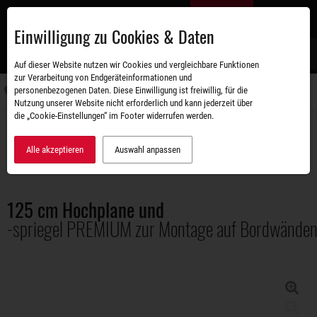
Zum
DE
Hauptinhalt
Einwilligung zu Cookies & Daten
S
Auf dieser Website nutzen wir Cookies und vergleichbare Funktionen
zur Verarbeitung von Endgeräteinformationen und
personenbezogenen Daten. Diese Einwilligung ist freiwillig, für die
Navigati
Nutzung unserer Website nicht erforderlich und kann jederzeit über
umschal
die „Cookie-Einstellungen“ im Footer widerrufen werden.
Zubehörshop
Aufbauten
125 cm Hochplane und -spriegel PREMIUM zur Montage auf Bordwänden
Alle akzeptieren
Auswahl anpassen
125 cm Hochplane und
-spriegel PREMIUM zur Montage auf Bordwände