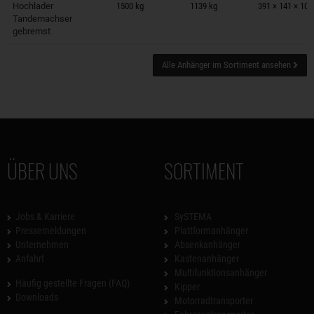
Hochlader
1500 kg
1139 kg
391 × 141 × 10
Tandemachser
gebremst
Alle Anhänger im Sortiment ansehen
ÜBER UNS
SORTIMENT
Jobs & Karriere
SySTEMA
Pressemeldungen
Plattformanhänger
Unternehmen
Absenkanhänger
Anfahrt
Kastenanhänger
Multifunktionsanhänger
Häufig gestellte Fragen (FAQ)
Kipper
Downloads
Motorradtransporter