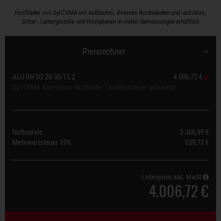
Hochlader von SySTEMA mit Aufbauten, diversen Bordwänden und -aufsätze,
Gitter-, Leitergestelle und Hochplanen in vielen Abmessungen erhältlich
Preisrechner
ALU SH O2 20-30-15.2
4.006,72 €
SySTEMA Aluminium Hochlader Tandemachser gebremst
Nettopreis
3.366,99 €
Mehrwertsteuer
19%
639,73 €
Listenpreis inkl. MwSt
4.006,72 €