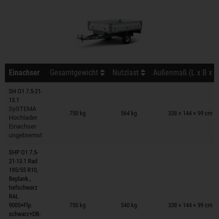
Einachser
Gesamtgewicht
Nutzlast
Außenmaß (L x B x H
SH O1 7.5-21-
13.1
Anhänger auf Merkzettel
SySTEMA
750 kg
564 kg
338 × 144 × 99 cm
Hochlader
Einachser
ungebremst
SHP O1 7.5-
21-13.1 Rad
195/55 R10,
Beplank.,
tiefschwarz
Anhänger auf Merkzettel
RAL
9005+Flp.
750 kg
540 kg
338 × 144 × 99 cm
schwarz+DB-