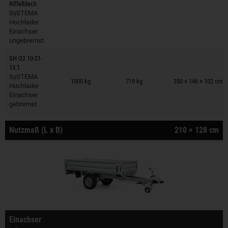
Riffelblech
SySTEMA
Hochlader
Einachser
ungebremst
SH O2 10-21-
13.1
Anhänger auf Merkzettel
SySTEMA
1000 kg
719 kg
350 × 146 × 102 cm
Hochlader
Einachser
gebremst
Nutzmaß (L x B)
210 × 128 cm
Einachser