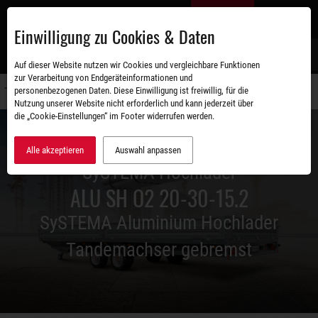
Zum
DE
Hauptinhalt
Einwilligung zu Cookies & Daten
S
Auf dieser Website nutzen wir Cookies und vergleichbare Funktionen
zur Verarbeitung von Endgeräteinformationen und
personenbezogenen Daten. Diese Einwilligung ist freiwillig, für die
Navigati
Nutzung unserer Website nicht erforderlich und kann jederzeit über
umschal
die „Cookie-Einstellungen“ im Footer widerrufen werden.
Alle akzeptieren
Auswahl anpassen
SySTEMA Hochlader
ALU SH O2 20-30-15.2
SySTEMA Aluminium Hochlader
Tandemachser gebremst