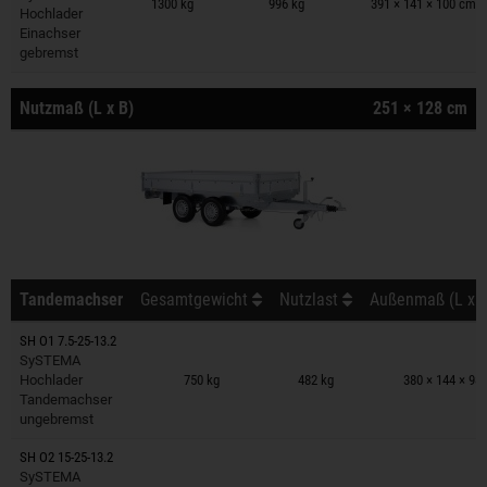
1300 kg
996 kg
391 × 141 × 100 cm
Hochlader
Einachser
gebremst
Nutzmaß (L x B)
251 × 128 cm
Tandemachser
Gesamtgewicht
Nutzlast
Außenmaß (L x B
SH O1 7.5-25-13.2
Anhänger auf Merkzettel
SySTEMA
Hochlader
750 kg
482 kg
380 × 144 × 98
Tandemachser
ungebremst
SH O2 15-25-13.2
Anhänger auf Merkzettel
SySTEMA