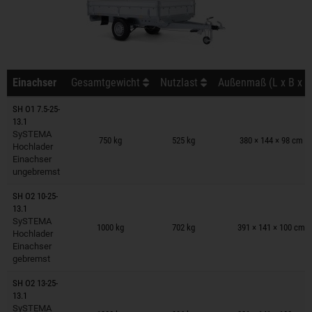
Einachser
Gesamtgewicht
Nutzlast
Außenmaß (L x B x H
SH O1 7.5-25-
13.1
Anhänger auf Merkzettel
SySTEMA
750 kg
525 kg
380 × 144 × 98 cm
Hochlader
Einachser
ungebremst
SH O2 10-25-
13.1
Anhänger auf Merkzettel
SySTEMA
1000 kg
702 kg
391 × 141 × 100 cm
Hochlader
Einachser
gebremst
SH O2 13-25-
13.1
Anhänger auf Merkzettel
SySTEMA