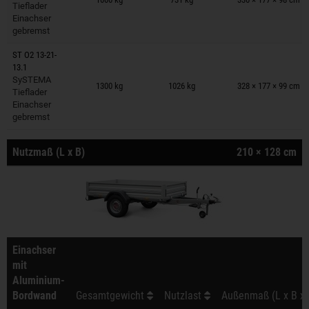
Tieflader
Einachser
gebremst
ST O2 13-21-
13.1
Anhänger auf Merkzettel
SySTEMA
1300 kg
1026 kg
328 × 177 × 99 cm
Tieflader
Einachser
gebremst
Nutzmaß (L x B)
210 × 128 cm
Einachser
mit
Aluminium-
Bordwand
Gesamtgewicht
Nutzlast
Außenmaß (L x B x 