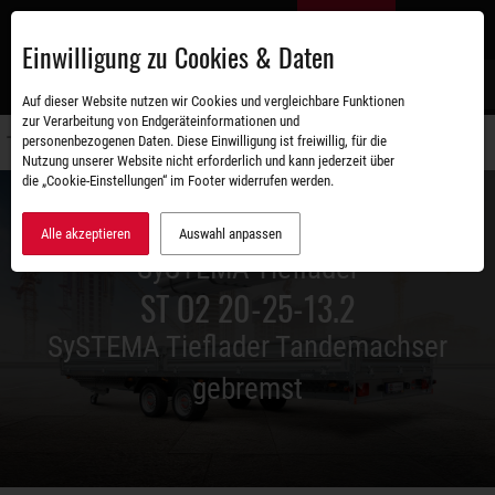
Zum
DE
Hauptinhalt
Einwilligung zu Cookies & Daten
S
Auf dieser Website nutzen wir Cookies und vergleichbare Funktionen
zur Verarbeitung von Endgeräteinformationen und
personenbezogenen Daten. Diese Einwilligung ist freiwillig, für die
Navigati
Nutzung unserer Website nicht erforderlich und kann jederzeit über
umschal
die „Cookie-Einstellungen“ im Footer widerrufen werden.
Alle akzeptieren
Auswahl anpassen
SySTEMA Tieflader
ST O2 20-25-13.2
SySTEMA Tieflader Tandemachser
gebremst