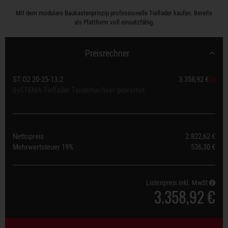
Mit dem modulare Baukastenprinzip professionelle Tieflader kaufen. Bereits
als Plattform voll einsatzfähig.
Preisrechner
ST O2 20-25-13.2
3.358,92 €
SySTEMA Tieflader Tandemachser gebremst
Nettopreis
2.822,62 €
Mehrwertsteuer
19%
536,30 €
Listenpreis inkl. MwSt
3.358,92 €