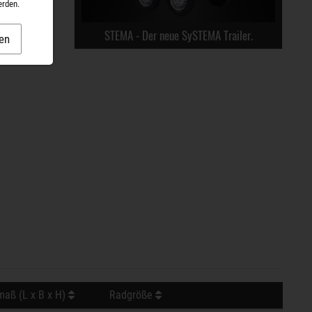
erden.
STEMA - Der neue SySTEMA Trailer.
en
aß (L x B x H)
Radgröße