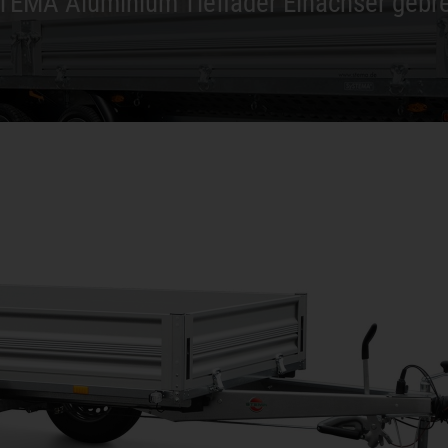
TEMA Aluminium Tieflader Einachser gebr