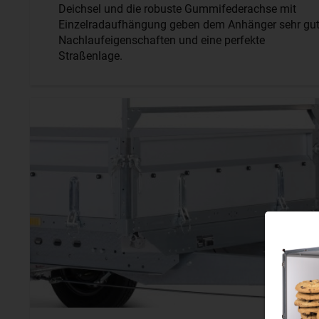
Deichsel und die robuste Gummifederachse mit
Einzelradaufhängung geben dem Anhänger sehr gu
Nachlaufeigenschaften und eine perfekte
Straßenlage.