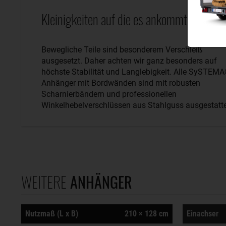
Kleinigkeiten auf die es ankommt.
Bewegliche Teile sind besonderem Verschleiß
ausgesetzt. Daher achten wir ganz besonders auf
höchste Stabilität und Langlebigkeit. Alle SySTEM
Anhänger mit Bordwänden sind mit robusten
Scharnierbändern und professionellen
Winkelhebelverschlüssen aus Stahlguss ausgestatte
WEITERE
ANHÄNGER
Nutzmaß (L x B)
210 × 128 cm
Einachser