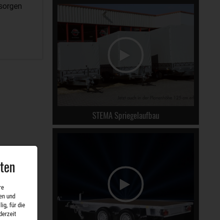
 sorgen
STEMA Spriegelaufbau
aten
re
en und
ig, für die
derzeit