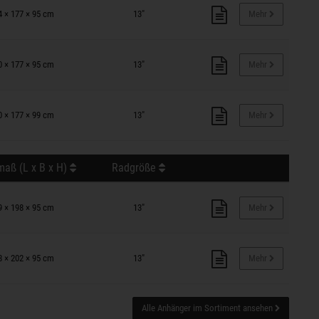
4 × 177 × 95 cm
13"
Mehr
0 × 177 × 95 cm
13"
Mehr
0 × 177 × 99 cm
13"
Mehr
aß (L x B x H)
Radgröße
9 × 198 × 95 cm
13"
Mehr
8 × 202 × 95 cm
13"
Mehr
Alle Anhänger im Sortiment ansehen