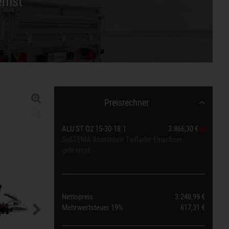
emst
Preisrechner
ALU ST O2 15-30-18.1
3.866,30 €
SySTEMA Aluminium Tieflader Einachser
gebremst
Nettopreis
3.248,99 €
Mehrwertsteuer
19%
617,31 €