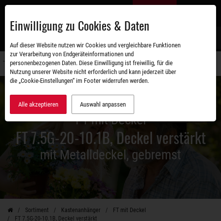
Zum
DE
Hauptinhalt
Einwilligung zu Cookies & Daten
S
Auf dieser Website nutzen wir Cookies und vergleichbare Funktionen
zur Verarbeitung von Endgeräteinformationen und
personenbezogenen Daten. Diese Einwilligung ist freiwillig, für die
Navigati
Nutzung unserer Website nicht erforderlich und kann jederzeit über
umschal
die „Cookie-Einstellungen“ im Footer widerrufen werden.
Alle akzeptieren
Auswahl anpassen
FT mit Deckel
FT 7.5G-20-10.1B, Deckel verstärkt
mit Metalldeckel, gebremst
Sortiment
Kastenanhänger
FT mit Deckel
FT 7.5G-20-10.1B, Deckel verstärkt