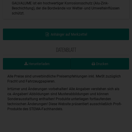
GALVALUME ist ein hochwertiger Korrosionsschutz (Alu-Zink-
Beschichtung), der die Bordwände vor Wetter- und Umwelteinflüssen
schützt.
Anhänger auf Merkzettel
DATENBLATT
Herunterladen
Drucken
Alle Preise sind unverbindliche Preisempfehlungen inkl. MwSt zuzüglich
Fracht und Fahrzeugpapieren.
Irrtümer und Änderungen vorbehalten! Alle Angaben verstehen sich als
ca.-Angaben! Abbildungen sind Musterabbildungen und können
Sonderausstattung enthalten! Produkte unterliegen fortlaufenden
technischen Änderungen! Diese Website präsentiert ausschließlich Profi-
Produkte des STEMA-Fachhandels.