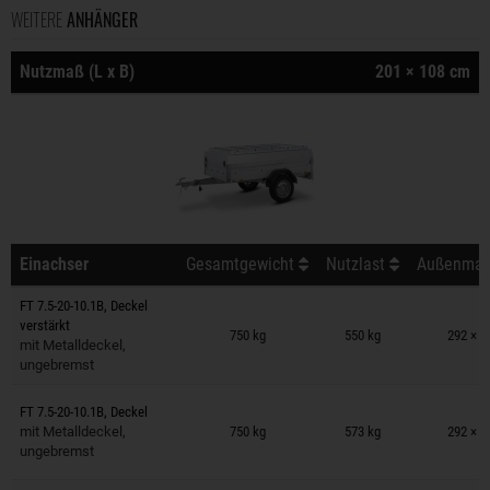
WEITERE
ANHÄNGER
Nutzmaß (L x B)
201 × 108 cm
Einachser
Gesamtgewicht
Nutzlast
Außenmaß 
FT 7.5-20-10.1B, Deckel
Anhänger auf Merkzettel
verstärkt
750 kg
550 kg
292 × 1
mit Metalldeckel,
ungebremst
Anhänger auf Merkzettel
FT 7.5-20-10.1B, Deckel
mit Metalldeckel,
750 kg
573 kg
292 × 1
ungebremst