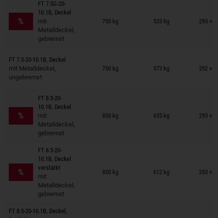
FT 7.5G-20-
Anhänger auf Merkzettel
10.1B, Deckel
%
mit
750 kg
533 kg
293 × 1
Metalldeckel,
gebremst
Anhänger auf Merkzettel
FT 7.5-20-10.1B, Deckel
mit Metalldeckel,
750 kg
573 kg
292 × 1
ungebremst
FT 8.5-20-
Anhänger auf Merkzettel
10.1B, Deckel
%
mit
850 kg
635 kg
293 × 1
Metalldeckel,
gebremst
FT 8.5-20-
10.1B, Deckel
Anhänger auf Merkzettel
verstärkt
%
850 kg
612 kg
293 × 1
mit
Metalldeckel,
gebremst
FT 8.5-20-10.1B, Deckel,