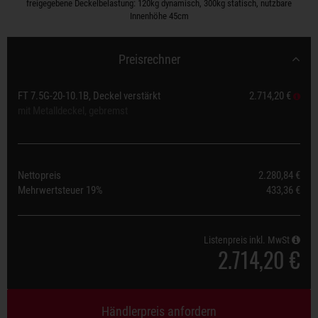
freigegebene Deckelbelastung: 120kg dynamisch, 300kg statisch, nutzbare
Innenhöhe 45cm
Preisrechner
FT 7.5G-20-10.1B, Deckel verstärkt
2.714,20 €
mit Metalldeckel, gebremst
Nettopreis
2.280,84 €
Mehrwertsteuer
19%
433,36 €
Listenpreis inkl. MwSt
2.714,20 €
Händlerpreis anfordern