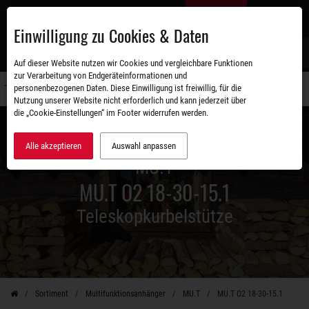
Zum
DE
Hauptinhalt
Einwilligung zu Cookies & Daten
S
Auf dieser Website nutzen wir Cookies und vergleichbare Funktionen
zur Verarbeitung von Endgeräteinformationen und
personenbezogenen Daten. Diese Einwilligung ist freiwillig, für die
Navigati
Nutzung unserer Website nicht erforderlich und kann jederzeit über
umschal
die „Cookie-Einstellungen“ im Footer widerrufen werden.
Alle akzeptieren
Auswahl anpassen
MU.T
MU.T O2 18-30-15.1
Teleskopkurbelstütze
Sortiment
Multifunktionsanhänger
MU.T
MU.T O2 18-30-15.1