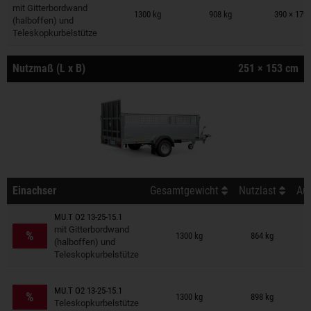
Anhänger auf Merkzettel
mit Gitterbordwand
1300 kg
908 kg
390 × 179
(halboffen) und
Teleskopkurbelstütze
Nutzmaß (L x B)
251 × 153 cm
Einachser
Gesamtgewicht
Nutzlast
Auß
MU.T O2 13-25-15.1
Anhänger auf Merkzettel
mit Gitterbordwand
%
1300 kg
864 kg
(halboffen) und
Teleskopkurbelstütze
Anhänger auf Merkzettel
MU.T O2 13-25-15.1
%
1300 kg
898 kg
Teleskopkurbelstütze