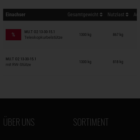
Einachser
Gesamtgewicht
Nutzlast
Auß
Anhänger auf Merkzettel
MU.T O2 13-30-15.1
%
1300 kg
867 kg
Teleskopkurbelstütze
Anhänger auf Merkzettel
MU.T O2 13-30-15.1
1300 kg
818 kg
mit RW-Stütze
ÜBER UNS
SORTIMENT