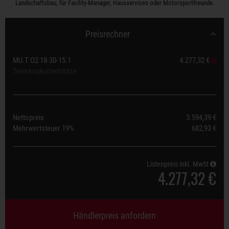
Landschaftsbau, für Facility-Manager, Hausservices oder Motorsportfreunde.
Preisrechner
MU.T O2 18-30-15.1
4.277,32 €
Teleskopkurbelstütze
Nettopreis
3.594,39 €
Mehrwertsteuer
19%
682,93 €
Listenpreis inkl. MwSt
4.277,32 €
Händlerpreis anfordern