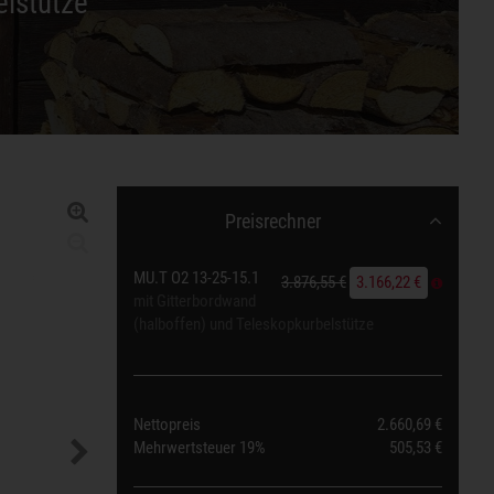
elstütze
Preisrechner
MU.T O2 13-25-15.1
3.876,55 €
3.166,22 €
mit Gitterbordwand
(halboffen) und Teleskopkurbelstütze
Nettopreis
2.660,69 €
Mehrwertsteuer
19%
505,53 €