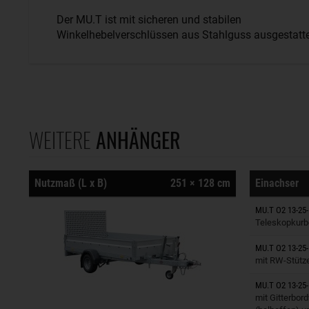
Der MU.T ist mit sicheren und stabilen
Winkelhebelverschlüssen aus Stahlguss ausgestatte
WEITERE
ANHÄNGER
Nutzmaß (L x B)
251 × 128 cm
Einachser
Anhänger
MU.T O2 13-25-
Teleskopkurb
Anhänger
MU.T O2 13-25-
mit RW-Stütz
MU.T O2 13-25-
Anhänger
mit Gitterbor