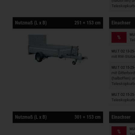
(halboffen) u
Teleskopkurb
Nutzmaß (L x B)
251 × 153 cm
Einachser
Anhänger
MU.
%
Te
Anhänger
MU.T O2 13-25-
mit RW-Stütz
MU.T O2 15-25-
Anhänger
mit Gitterbor
(halboffen) u
Teleskopkurb
Anhänger
MU.T O2 15-25-
Teleskopkurb
Nutzmaß (L x B)
301 × 153 cm
Einachser
Anhänger
MU.
%
Te