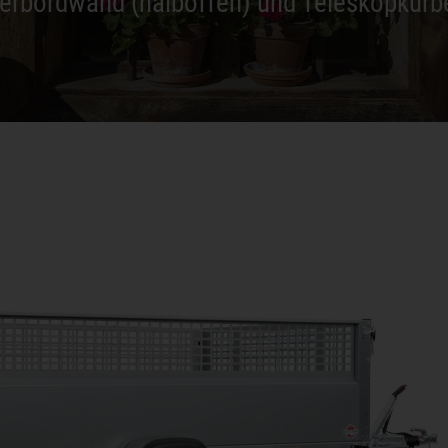
terbordwand (halboffen) und Teleskopkurb