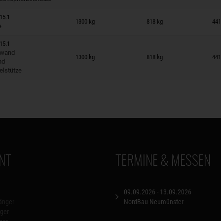
 auf Merkzettel
15.1
1300 kg
818 kg
441
e
15.1
 auf Merkzettel
dwand
1300 kg
818 kg
441
nd
elstütze
NT
TERMINE & MESSEN
09.09.2026 - 13.09.2026
änger
NordBau Neumünster
ger