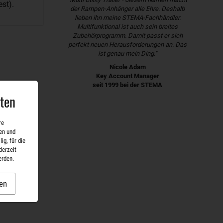
st).
der Rampen-Anhänger alle Ehre. Deshalb
lieben ihn meine STEMA-Fachhändler.
Multifunktional ist auch sein breites
Zubehörprogramm. Damit passt er sich
perfekt neuen Herausforderungen an. Das
ist genau mein Ding."
Nicole Adam
Key Account Manager
seit 1999 bei der STEMA
aten
re
en und
ig, für die
derzeit
erden.
en