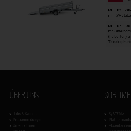
Anhänger
MU.T O2 13-30-
mit RW-Stütz
MU.T O2 13-30-
Anhänger
mit Gitterbor
(halboffen) u
Teleskopkurb
ÜBER UNS
SORTIME
Jobs & Karriere
SySTEMA
Pressemeldungen
Plattformanh
Unternehmen
Absenkanhän