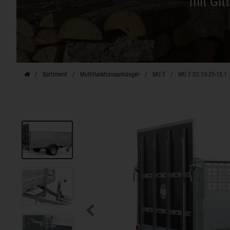
mit Git
Sortiment
Multifunktionsanhänger
MU.T
MU.T O2 13-25-15.1