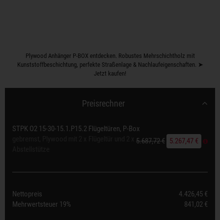
Plywood Anhänger P-BOX entdecken. Robustes Mehrschichtholz mit
Kunststoffbeschichtung, perfekte Straßenlage & Nachlaufeigenschaften. ➤
Jetzt kaufen!
Preisrechner
STPK O2 15-30-15.1.P15.2 Flügeltüren, P-Box
gebremst, Plywood mit 2 x Flügeltür und 2 x
5.687,72 €
5.267,47 €
Abstellstütze
Nettopreis
4.426,45 €
Mehrwertsteuer
19%
841,02 €