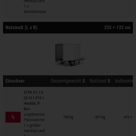
Hecktür und
1 x
Abstellstütze
Nutzmaß (L x B)
255 × 132 cm
Einachser
Gesamtgewicht
Nutzlast
Außenmaß 
STPK O1 7.5-
25-13.1.P15.1
Hecktür, P-
Box
Anhänger auf Merkzettel
ungebremst,
%
750 kg
357 kg
419 × 1
Plywood mit
1 x großer
Hecktür und