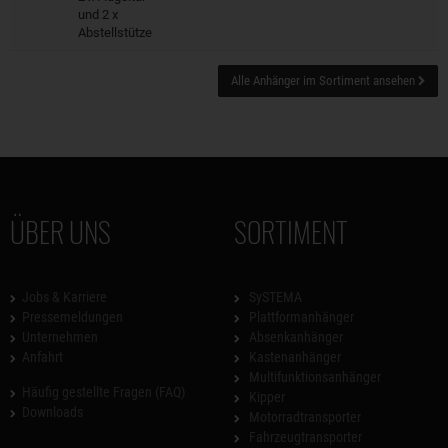
und 2 x
Abstellstütze
Alle Anhänger im Sortiment ansehen
ÜBER UNS
SORTIMENT
Jobs & Karriere
SySTEMA
Pressemeldungen
Plattformanhänger
Unternehmen
Absenkanhänger
Anfahrt
Kastenanhänger
Multifunktionsanhänger
Häufig gestellte Fragen (FAQ)
Kipper
Downloads
Motorradtransporter
Fahrzeugtransporter