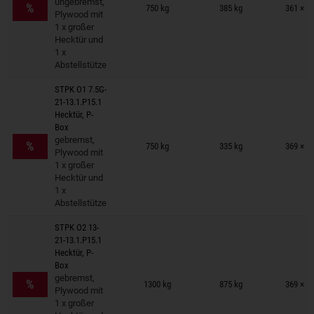
ungebremst,
%
750 kg
385 kg
361 × 1
Plywood mit
1 x großer
Hecktür und
1 x
Abstellstütze
STPK O1 7.5G-
21-13.1.P15.1
Hecktür, P-
Box
Anhänger auf Merkzettel
gebremst,
%
750 kg
335 kg
369 × 1
Plywood mit
1 x großer
Hecktür und
1 x
Abstellstütze
STPK O2 13-
21-13.1.P15.1
Hecktür, P-
Box
Anhänger auf Merkzettel
gebremst,
%
1300 kg
875 kg
369 × 1
Plywood mit
1 x großer