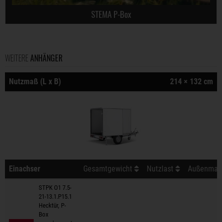
STEMA P-Box
WEITERE
ANHÄNGER
Nutzmaß (L x B)
214 × 132 cm
Einachser
Gesamtgewicht
Nutzlast
Außenmaß 
STPK O1 7.5-
21-13.1.P15.1
Hecktür, P-
Box
Anhänger auf Merkzettel