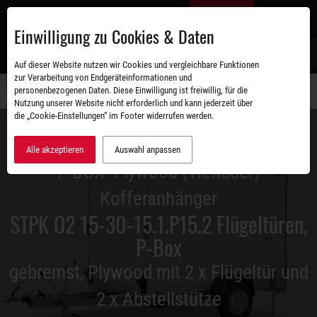
Zum
DE
Hauptinhalt
Einwilligung zu Cookies & Daten
S
Auf dieser Website nutzen wir Cookies und vergleichbare Funktionen
zur Verarbeitung von Endgeräteinformationen und
personenbezogenen Daten. Diese Einwilligung ist freiwillig, für die
Navigati
Nutzung unserer Website nicht erforderlich und kann jederzeit über
umschal
die „Cookie-Einstellungen“ im Footer widerrufen werden.
Alle akzeptieren
Auswahl anpassen
P-BOX- Plywood (Tieflader)
Kofferanhänger
STPK O2 15-30-15.1.P15.2 Flügeltüren,
P-Box
gebremst, Plywood mit 2 x Flügeltür und
2 x Abstellstütze