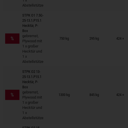
1 x
Abstellstütze
STPK O1 7.5G-
25-13.1.P15.1
Hecktür, P-
Box
Anhänger auf Merkzettel
gebremst,
%
750 kg
295 kg
424 × 1
Plywood mit
1 x großer
Hecktür und
1 x
Abstellstütze
STPK O2 13-
25-13.1.P15.1
Hecktür, P-
Box
Anhänger auf Merkzettel
gebremst,
%
1300 kg
845 kg
424 × 1
Plywood mit
1 x großer
Hecktür und
1 x
Abstellstütze
STPK O2 15-