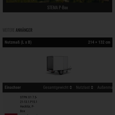
STEMA P-Box
WEITERE
ANHÄNGER
Nutzmaß (L x B)
214 × 132 cm
Einachser
Gesamtgewicht
Nutzlast
Außenmaß 
STPK O1 7.5-
21-13.1.P15.1
Hecktür, P-
Box
Anhänger auf Merkzettel