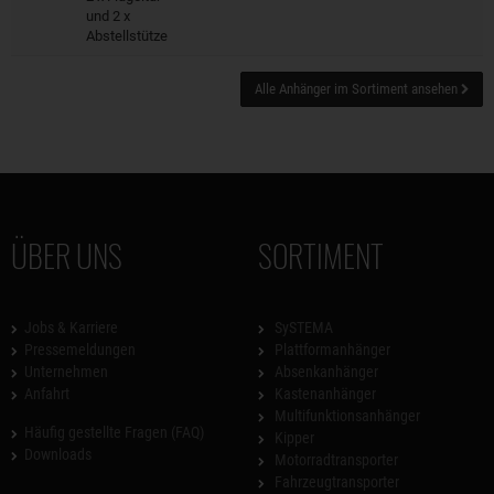
und 2 x
Abstellstütze
Alle Anhänger im Sortiment ansehen
ÜBER UNS
SORTIMENT
Jobs & Karriere
SySTEMA
Pressemeldungen
Plattformanhänger
Unternehmen
Absenkanhänger
Anfahrt
Kastenanhänger
Multifunktionsanhänger
Häufig gestellte Fragen (FAQ)
Kipper
Downloads
Motorradtransporter
Fahrzeugtransporter