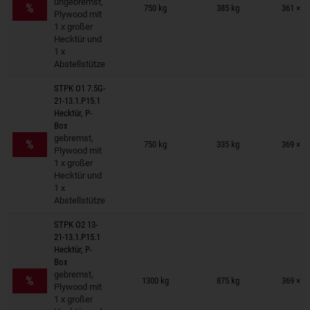
ungebremst,
%
750 kg
385 kg
361 × 1
Plywood mit
1 x großer
Hecktür und
1 x
Abstellstütze
STPK O1 7.5G-
21-13.1.P15.1
Hecktür, P-
Box
Anhänger auf Merkzettel
gebremst,
%
750 kg
335 kg
369 × 1
Plywood mit
1 x großer
Hecktür und
1 x
Abstellstütze
STPK O2 13-
21-13.1.P15.1
Hecktür, P-
Box
Anhänger auf Merkzettel
gebremst,
%
1300 kg
875 kg
369 × 1
Plywood mit
1 x großer