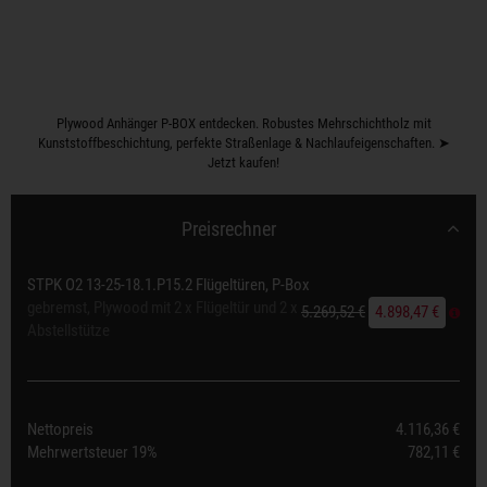
Plywood Anhänger P-BOX entdecken. Robustes Mehrschichtholz mit
Kunststoffbeschichtung, perfekte Straßenlage & Nachlaufeigenschaften. ➤
Jetzt kaufen!
Preisrechner
STPK O2 13-25-18.1.P15.2 Flügeltüren, P-Box
gebremst, Plywood mit 2 x Flügeltür und 2 x
5.269,52 €
4.898,47 €
Abstellstütze
Nettopreis
4.116,36 €
Mehrwertsteuer
19%
782,11 €