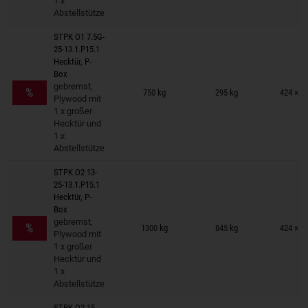
1 x
Abstellstütze
STPK O1 7.5G-
25-13.1.P15.1
Hecktür, P-
Box
Anhänger auf Merkzettel
gebremst,
%
750 kg
295 kg
424 × 1
Plywood mit
1 x großer
Hecktür und
1 x
Abstellstütze
STPK O2 13-
25-13.1.P15.1
Hecktür, P-
Box
Anhänger auf Merkzettel
gebremst,
%
1300 kg
845 kg
424 × 1
Plywood mit
1 x großer
Hecktür und
1 x
Abstellstütze
STPK O2 15-