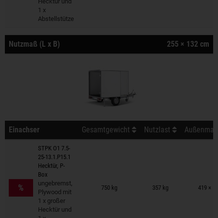
Hecktür und
1 x
Abstellstütze
Nutzmaß (L x B)
255 × 132 cm
Einachser
Gesamtgewicht
Nutzlast
Außenmaß 
STPK O1 7.5-
25-13.1.P15.1
Hecktür, P-
Box
Anhänger auf Merkzettel
ungebremst,
%
750 kg
357 kg
419 × 1
Plywood mit
1 x großer
Hecktür und