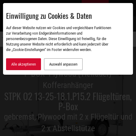
Zum
DE
Hauptinhalt
Einwilligung zu Cookies & Daten
S
Auf dieser Website nutzen wir Cookies und vergleichbare Funktionen
zur Verarbeitung von Endgeräteinformationen und
personenbezogenen Daten. Diese Einwilligung ist freiwillig, für die
Navigati
Nutzung unserer Website nicht erforderlich und kann jederzeit über
umschal
die „Cookie-Einstellungen“ im Footer widerrufen werden.
Alle akzeptieren
Auswahl anpassen
P-BOX- Plywood (Tieflader)
Kofferanhänger
STPK O2 13-25-18.1.P15.2 Flügeltüren,
P-Box
gebremst, Plywood mit 2 x Flügeltür und
2 x Abstellstütze