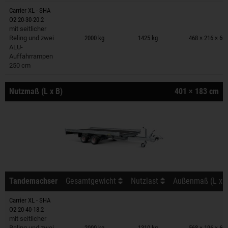
Carrier XL - SHA
O2 20-30-20.2
Anhänger auf Merkzettel
mit seitlicher
Reling und zwei
2000 kg
1425 kg
468 × 216 × 60
ALU-
Auffahrrampen
250 cm
Nutzmaß (L x B)
401 × 183 cm
Tandemachser
Gesamtgewicht
Nutzlast
Außenmaß (L x B
Carrier XL - SHA
O2 20-40-18.2
Anhänger auf Merkzettel
mit seitlicher
Reling und zwei
2000 kg
1310 kg
568 × 196 × 60