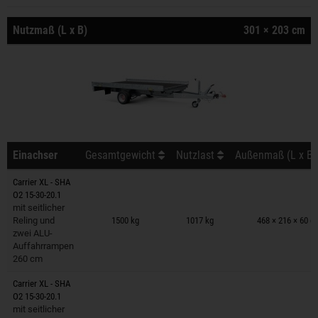
Nutzmaß (L x B)
301 × 203 cm
Einachser
Gesamtgewicht
Nutzlast
Außenmaß (L x B 
Carrier XL - SHA
O2 15-30-20.1
Anhänger auf Merkzettel
mit seitlicher
Reling und
1500 kg
1017 kg
468 × 216 × 60 c
zwei ALU-
Auffahrrampen
260 cm
Carrier XL - SHA
O2 15-30-20.1
Anhänger auf Merkzettel
mit seitlicher