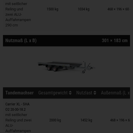
Anhänger auf Merkzettel
mit seitlicher
Reling und
1500 kg
1034 kg
468 × 196 × 60 c
zwei ALU-
Auffahrrampen
290 cm
Nutzmaß (L x B)
301 × 183 cm
Tandemachser
Gesamtgewicht
Nutzlast
Außenmaß (L x B
Carrier XL - SHA
O2 20-30-18.2
Anhänger auf Merkzettel
mit seitlicher
Reling und zwei
2000 kg
1452 kg
468 × 196 × 60
ALU-
Auffahrrampen