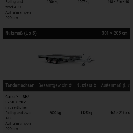
Reling und
1500 kg
1007 kg
468 × 216 × 60 c
zwei ALU-
Auffahrrampen
290 cm
Nutzmaß (L x B)
301 × 203 cm
Tandemachser
Gesamtgewicht
Nutzlast
Außenmaß (L x B
Carrier XL - SHA
O2 20-30-20.2
Anhänger auf Merkzettel
mit seitlicher
Reling und zwei
2000 kg
1425 kg
468 × 216 × 60
ALU-
Auffahrrampen
290 cm