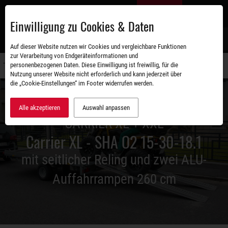
Zum
DE
Hauptinhalt
Einwilligung zu Cookies & Daten
S
Auf dieser Website nutzen wir Cookies und vergleichbare Funktionen
zur Verarbeitung von Endgeräteinformationen und
personenbezogenen Daten. Diese Einwilligung ist freiwillig, für die
Navigati
Nutzung unserer Website nicht erforderlich und kann jederzeit über
umschal
die „Cookie-Einstellungen“ im Footer widerrufen werden.
Alle akzeptieren
Auswahl anpassen
CARRIER XL + XXL
Carrier XL - SHA O2 15-30-18.1
mit seitlicher Reling und zwei ALU-
Auffahrrampen 260 cm