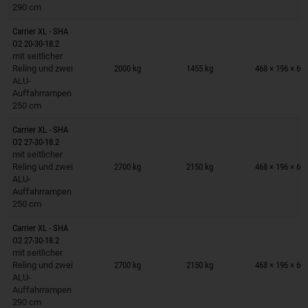
290 cm
Carrier XL - SHA
O2 20-30-18.2
Anhänger auf Merkzettel
mit seitlicher
Reling und zwei
2000 kg
1455 kg
468 × 196 × 60
ALU-
Auffahrrampen
250 cm
Carrier XL - SHA
O2 27-30-18.2
Anhänger auf Merkzettel
mit seitlicher
Reling und zwei
2700 kg
2150 kg
468 × 196 × 60
ALU-
Auffahrrampen
250 cm
Carrier XL - SHA
O2 27-30-18.2
Anhänger auf Merkzettel
mit seitlicher
Reling und zwei
2700 kg
2150 kg
468 × 196 × 60
ALU-
Auffahrrampen
290 cm