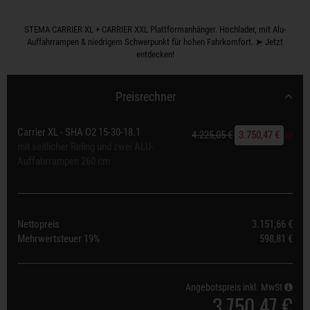
STEMA CARRIER XL + CARRIER XXL Plattformanhänger. Hochlader, mit Alu-
Auffahrrampen & niedrigem Schwerpunkt für hohen Fahrkomfort. ➤ Jetzt
entdecken!
Preisrechner
Carrier XL - SHA O2 15-30-18.1
4.225,05 €
3.750,47 €
mit seitlicher Reling und zwei ALU-
Auffahrrampen 260 cm
Nettopreis
3.151,66 €
Mehrwertsteuer
19%
598,81 €
Angebotspreis inkl. MwSt
3.750,47 €