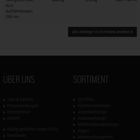
ALU-
Auffahrrampen
290 cm
Alle Anhänger im Sortiment ansehen
ÜBER UNS
SORTIMENT
Jobs & Karriere
SySTEMA
Pressemeldungen
Plattformanhänger
Unternehmen
Absenkanhänger
Anfahrt
Kastenanhänger
Multifunktionsanhänger
Häufig gestellte Fragen (FAQ)
Kipper
Downloads
Motorradtransporter