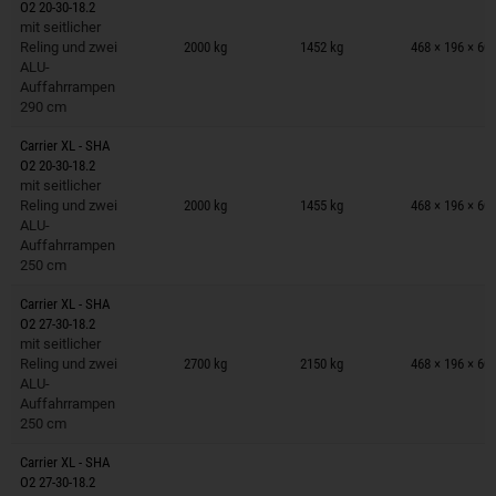
O2 20-30-18.2
Anhänger auf Merkzettel
mit seitlicher
Reling und zwei
2000 kg
1452 kg
468 × 196 × 60
ALU-
Auffahrrampen
290 cm
Carrier XL - SHA
O2 20-30-18.2
Anhänger auf Merkzettel
mit seitlicher
Reling und zwei
2000 kg
1455 kg
468 × 196 × 60
ALU-
Auffahrrampen
250 cm
Carrier XL - SHA
O2 27-30-18.2
Anhänger auf Merkzettel
mit seitlicher
Reling und zwei
2700 kg
2150 kg
468 × 196 × 60
ALU-
Auffahrrampen
250 cm
Carrier XL - SHA
O2 27-30-18.2