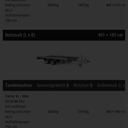
Reling und zwei
2000 kg
1425 kg
468 × 216 × 60
ALU-
Auffahrrampen
250 cm
Nutzmaß (L x B)
401 × 183 cm
Tandemachser
Gesamtgewicht
Nutzlast
Außenmaß (L x B
Carrier XL - SHA
O2 20-40-18.2
Anhänger auf Merkzettel
mit seitlicher
Reling und zwei
2000 kg
1310 kg
568 × 196 × 60
ALU-
Auffahrrampen
290 cm