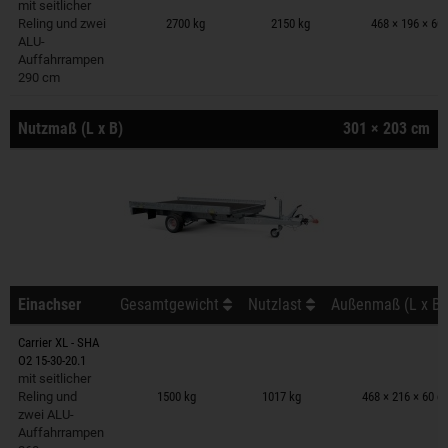
Anhänger auf Merkzettel
mit seitlicher
Reling und zwei
2700 kg
2150 kg
468 × 196 × 60
ALU-
Auffahrrampen
290 cm
Nutzmaß (L x B)
301 × 203 cm
Einachser
Gesamtgewicht
Nutzlast
Außenmaß (L x B 
Carrier XL - SHA
O2 15-30-20.1
Anhänger auf Merkzettel
mit seitlicher
Reling und
1500 kg
1017 kg
468 × 216 × 60 c
zwei ALU-
Auffahrrampen