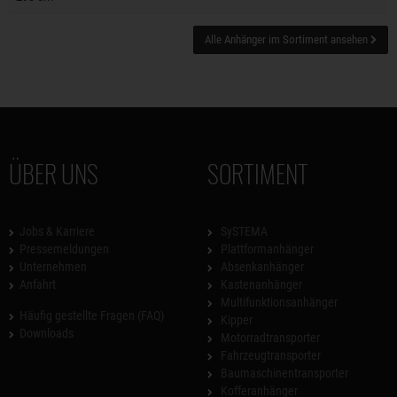
Alle Anhänger im Sortiment ansehen
ÜBER UNS
SORTIMENT
Jobs & Karriere
SySTEMA
Pressemeldungen
Plattformanhänger
Unternehmen
Absenkanhänger
Anfahrt
Kastenanhänger
Multifunktionsanhänger
Häufig gestellte Fragen (FAQ)
Kipper
Downloads
Motorradtransporter
Fahrzeugtransporter
Baumaschinentransporter
Kofferanhänger