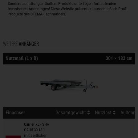
Sonderausstattung enthalten! Produkte unterliegen fortlaufenden
technischen Änderungen! Diese Website präsentiert ausschließlich Profi-
Produkte des STEMA-Fachhandels.
WEITERE
ANHÄNGER
Nutzmaß (L x B)
301 × 183 cm
Einachser
Gesamtgewicht
Nutzlast
Außenmaß
Carrier XL - SHA
O2 15-30-18.1
Anhänger auf Merkzettel
mit seitlicher