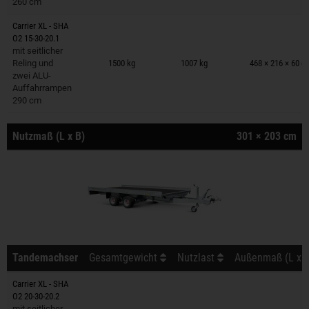
260 cm
Carrier XL - SHA
O2 15-30-20.1
Anhänger auf Merkzettel
mit seitlicher
Reling und
1500 kg
1007 kg
468 × 216 × 60 c
zwei ALU-
Auffahrrampen
290 cm
Nutzmaß (L x B)
301 × 203 cm
Tandemachser
Gesamtgewicht
Nutzlast
Außenmaß (L x B
Carrier XL - SHA
O2 20-30-20.2
Anhänger auf Merkzettel
mit seitlicher