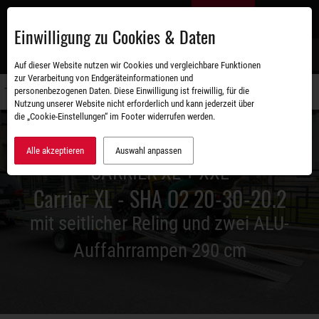
Zum
DE
Hauptinhalt
Einwilligung zu Cookies & Daten
S
Auf dieser Website nutzen wir Cookies und vergleichbare Funktionen
zur Verarbeitung von Endgeräteinformationen und
personenbezogenen Daten. Diese Einwilligung ist freiwillig, für die
Navigati
Nutzung unserer Website nicht erforderlich und kann jederzeit über
umschal
die „Cookie-Einstellungen“ im Footer widerrufen werden.
Alle akzeptieren
Auswahl anpassen
CARRIER XL + XXL
Carrier XL - SHA O2 20-30-20.2
mit seitlicher Reling und zwei ALU-
Auffahrrampen 290 cm