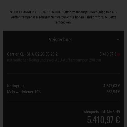
STEMA CARRIER XL + CARRIER XXL Plattformanhänger. Hochlader, mit Alu-
Auffahrrampen & niedrigem Schwerpunkt für hohen Fahrkomfort. ➤ Jetzt
entdecken!
Preisrechner
Carrier XL - SHA O2 20-30-20.2
5.410,97 €
mit seitlicher Reling und zwei ALU-Auffahrrampen 290 cm
Nettopreis
4.547,03 €
Mehrwertsteuer
19%
863,94 €
Listenpreis inkl. MwSt
5.410,97 €