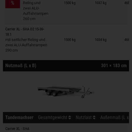
%
Reling und
1500 kg
1037 kg
468 
zwei ALU-
Auffahrrampen
260 cm
Carrier XL - SHA O2 15-30-
Anhänger auf Merkzettel
18.1
mit seitlicher Reling und
1500 kg
1034 kg
468 
zwei ALU-Auffahrrampen
290 cm
Nutzmaß (L x B)
301 × 183 cm
Tandemachser
Gesamtgewicht
Nutzlast
Außenmaß (L x B
Carrier XL - SHA