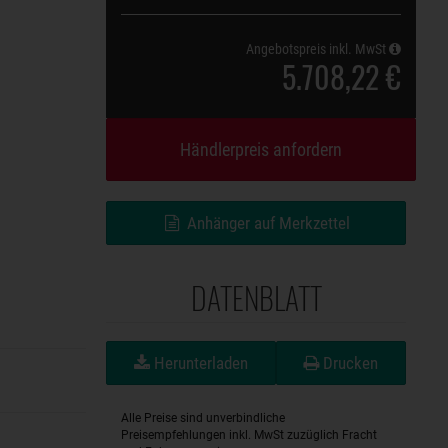
Angebotspreis inkl. MwSt
5.708,22 €
Händlerpreis anfordern
Anhänger auf Merkzettel
DATENBLATT
Herunterladen
Drucken
Alle Preise sind unverbindliche
Preisempfehlungen inkl. MwSt zuzüglich Fracht