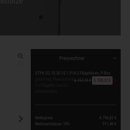
llstütze
Preisrechner
STPK O2 15-30-15.1.P18.2 Flügeltüren, P-Box
gebremst, Plywood mit
6.157,18 €
5.708,22 €
2 x Flügeltür und 2 x
Abstellstütze
Nettopreis
4.796,82 €
Mehrwertsteuer
19%
911,40 €