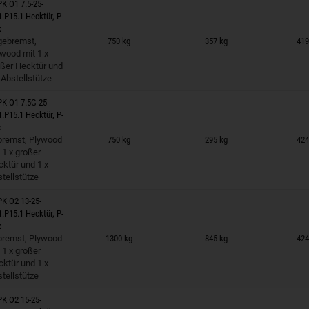
K O1 7.5-25-
1.P15.1 Hecktür, P-
x
 auf Merkzettel
gebremst,
750 kg
357 kg
419
wood mit 1 x
oßer Hecktür und
 Abstellstütze
K O1 7.5G-25-
1.P15.1 Hecktür, P-
x
 auf Merkzettel
bremst, Plywood
750 kg
295 kg
424
 1 x großer
ktür und 1 x
tellstütze
K O2 13-25-
1.P15.1 Hecktür, P-
x
 auf Merkzettel
bremst, Plywood
1300 kg
845 kg
424
 1 x großer
ktür und 1 x
tellstütze
K O2 15-25-