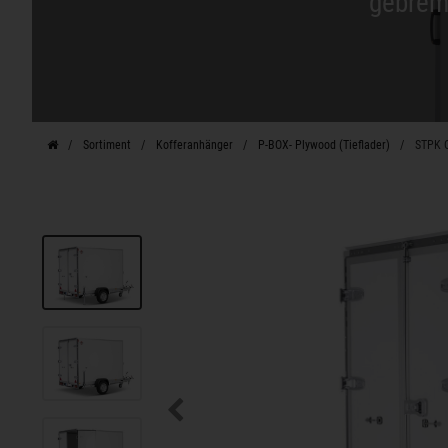
gebrems
Sortiment
Kofferanhänger
P-BOX- Plywood (Tieflader)
STPK O