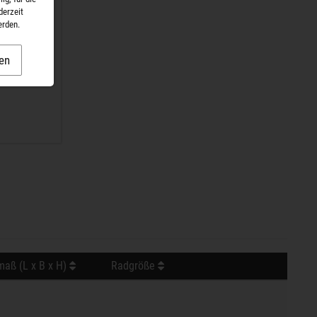
derzeit
erden.
en
aß (L x B x H)
Radgröße