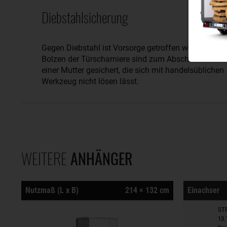
Diebstahlsicherung
Gegen Diebstahl ist Vorsorge getroffen worden. Die
Bolzen der Türscharniere sind zum Abschluss mit
einer Mutter gesichert, die sich mit handelsüblichen
Werkzeug nicht lösen lässt.
WEITERE
ANHÄNGER
Nutzmaß (L x B)
214 × 132 cm
Einachser
STP
13.