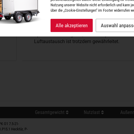
Nutzung unserer Website nicht erforderlich und kann je
Dichtheit P-BOX
über die „Cookie-Einstellungen“ im Footer widerrufen w
Alle akzeptieren
Auswahl anpass
Der perfekte Schutz vor Wind und Wetter. Kein
Spritzwasser dringt ein, aber ein optimaler
Luftaustausch ist trotzdem gewährleitet.
Gesamtgewicht
Nutzlast
Außenm
K O1 7.5-21-
1.P15.1 Hecktür, P-