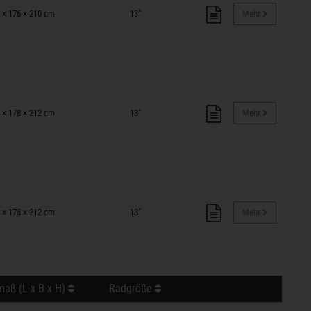
 × 176 × 210 cm
13"
Mehr
 × 178 × 212 cm
13"
Mehr
 × 178 × 212 cm
13"
Mehr
aß (L x B x H)
Radgröße