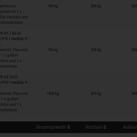
x
 auf Merkzettel
gebremst,
750 kg
385 kg
361
wood mit 1 x
oßer Hecktür und
 Abstellstütze
K O1 7.5G-21-
1.P15.1 Hecktür, P-
x
 auf Merkzettel
bremst, Plywood
750 kg
335 kg
369
 1 x großer
ktür und 1 x
tellstütze
K O2 13-21-
1.P15.1 Hecktür, P-
x
 auf Merkzettel
bremst, Plywood
1300 kg
875 kg
369
 1 x großer
ktür und 1 x
tellstütze
Gesamtgewicht
Nutzlast
Außenm