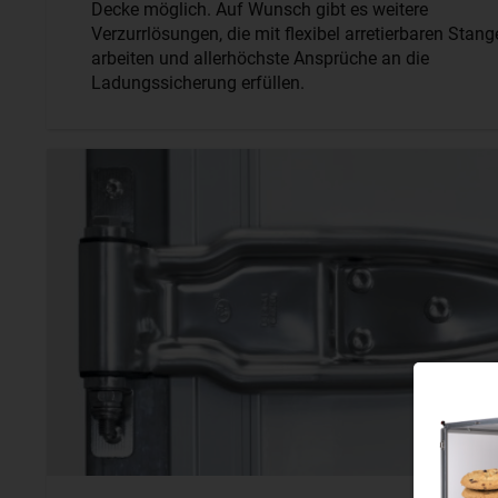
Decke möglich. Auf Wunsch gibt es weitere
Verzurrlösungen, die mit flexibel arretierbaren Stan
arbeiten und allerhöchste Ansprüche an die
Ladungssicherung erfüllen.