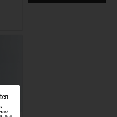
aten
re
en und
ig, für die