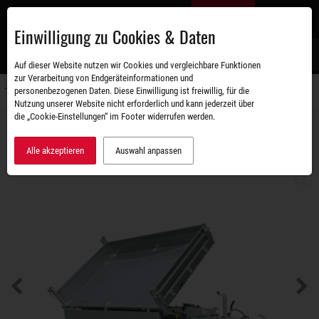
Zum
DE
Hauptinhalt
Einwilligung zu Cookies & Daten
S
Auf dieser Website nutzen wir Cookies und vergleichbare Funktionen
zur Verarbeitung von Endgeräteinformationen und
personenbezogenen Daten. Diese Einwilligung ist freiwillig, für die
Navigati
Nutzung unserer Website nicht erforderlich und kann jederzeit über
umschal
die „Cookie-Einstellungen“ im Footer widerrufen werden.
Sortiment
Kipper
TRIUS
SHDK O2 35-36-18.2
Alle akzeptieren
Auswahl anpassen