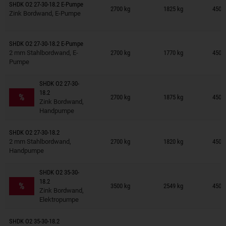
Anhänger auf Merkzettel
SHDK O2 27-30-18.2 E-Pumpe
2700 kg
1825 kg
450 ×
Zink Bordwand, E-Pumpe
Anhänger auf Merkzettel
SHDK O2 27-30-18.2 E-Pumpe
2 mm Stahlbordwand, E-
2700 kg
1770 kg
450 ×
Pumpe
SHDK O2 27-30-
Anhänger auf Merkzettel
18.2
%
2700 kg
1875 kg
450 ×
Zink Bordwand,
Handpumpe
Anhänger auf Merkzettel
SHDK O2 27-30-18.2
2 mm Stahlbordwand,
2700 kg
1820 kg
450 ×
Handpumpe
SHDK O2 35-30-
Anhänger auf Merkzettel
18.2
%
3500 kg
2549 kg
450 ×
Zink Bordwand,
Elektropumpe
Anhänger auf Merkzettel
SHDK O2 35-30-18.2