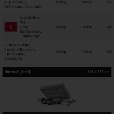
Zink Bordwand,
3500 kg
2425 kg
535 ×
Elektropumpe, Zentralrohr
SHDK O2 35-30-
Anhänger auf Merkzettel
18.2
%
2 mm
3500 kg
2488 kg
450 ×
Stahlbordwand,
Elektropumpe
SHDK O2 35-30-18.2
Anhänger auf Merkzettel
2 mm Stahlbordwand,
3500 kg
2370 kg
535 ×
Elektropumpe,
Zentrahlrohr
Nutzmaß (L x B)
301 × 183 cm