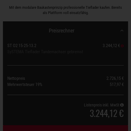
Mit dem modulare Baukastenprinzip professionelle Tieflader kaufen. Bereits
als Plattform voll einsatzfähig.
Preisrechner
ST O2 15-25-13.2
3.244,12 €
SySTEMA Tieflader Tandemachser gebremst
Nettopreis
2.726,15 €
Mehrwertsteuer
19%
517,97 €
Listenpreis inkl. MwSt
3.244,12 €