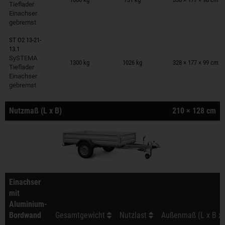
Tieflader
Einachser
gebremst
ST O2 13-21-
13.1
Anhänger auf Merkzettel
SySTEMA
1300 kg
1026 kg
328 × 177 × 99 cm
Tieflader
Einachser
gebremst
Nutzmaß (L x B)
210 × 128 cm
Einachser
mit
Aluminium-
Bordwand
Gesamtgewicht
Nutzlast
Außenmaß (L x B x 