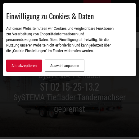
Zum
DE
Hauptinhalt
Einwilligung zu Cookies & Daten
S
Auf dieser Website nutzen wir Cookies und vergleichbare Funktionen
zur Verarbeitung von Endgeräteinformationen und
personenbezogenen Daten. Diese Einwilligung ist freiwillig, für die
Navigati
Nutzung unserer Website nicht erforderlich und kann jederzeit über
umschal
die „Cookie-Einstellungen“ im Footer widerrufen werden.
Alle akzeptieren
Auswahl anpassen
SySTEMA Tieflader
ST O2 15-25-13.2
SySTEMA Tieflader Tandemachser
gebremst