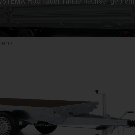
ySTEMA Hochlader Tandemachser gebrem
-30-18.2