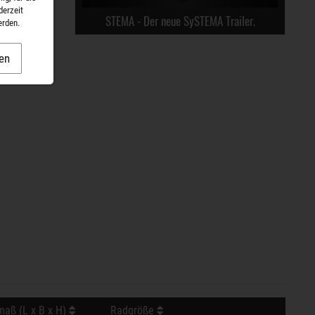
derzeit
STEMA - Der neue SySTEMA Trailer.
erden.
en
aß (L x B x H)
Radgröße