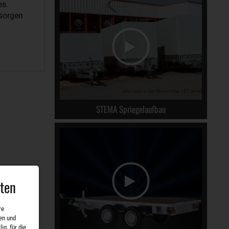
es.
 sorgen
STEMA Spriegelaufbau
aten
re
en und
ig, für die