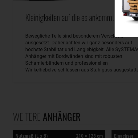
Kleinigkeiten auf die es ankommt.
Bewegliche Teile sind besonderem Verschleiß
ausgesetzt. Daher achten wir ganz besonders auf
höchste Stabilität und Langlebigkeit. Alle SySTEM
Anhänger mit Bordwänden sind mit robusten
Scharnierbändern und professionellen
Winkelhebelverschlüssen aus Stahlguss ausgestatte
WEITERE
ANHÄNGER
Nutzmaß (L x B)
210 × 128 cm
Einachser