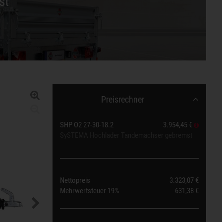
st
Preisrechner
SHP O2 27-30-18.2
3.954,45 €
SySTEMA Hochlader Tandemachser gebremst
Nettopreis
3.323,07 €
Mehrwertsteuer
19%
631,38 €