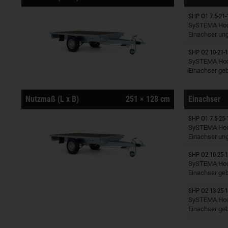
SHP O1 7.5-21-
Anhänger
SySTEMA Hoc
Einachser un
SHP O2 10-21-1
Anhänger
SySTEMA Hoc
Einachser ge
Nutzmaß (L x B)
251 × 128 cm
Einachser
SHP O1 7.5-25-
Anhänger
SySTEMA Hoc
Einachser un
SHP O2 10-25-1
Anhänger
SySTEMA Hoc
Einachser ge
SHP O2 13-25-1
Anhänger
SySTEMA Hoc
Einachser ge