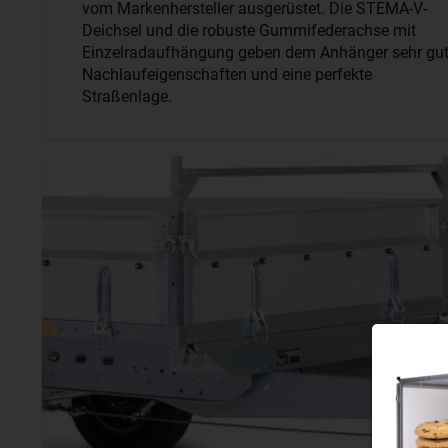
vom Markenhersteller ausgerüstet. Die STEMA-V-
Deichsel und die robuste Gummifederachse mit
Einzelradaufhängung geben dem Anhänger sehr gu
Nachlaufeigenschaften und eine perfekte
Straßenlage.