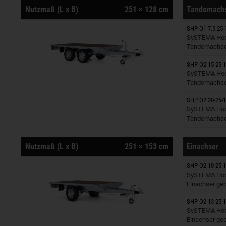
Nutzmaß (L x B)
251 × 128 cm
Tandemach
SHP O1 7.5-25-
Anhänger
SySTEMA Hoc
Tandemachse
SHP O2 15-25-1
Anhänger
SySTEMA Hoc
Tandemachse
SHP O2 20-25-1
Anhänger
SySTEMA Hoc
Tandemachse
Nutzmaß (L x B)
251 × 153 cm
Einachser
SHP O2 10-25-1
Anhänger
SySTEMA Hoc
Einachser ge
SHP O2 13-25-1
Anhänger
SySTEMA Hoc
Einachser ge