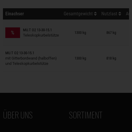
Einachser
Gesamtgewicht
Nutzlast
Auß
Anhänger auf Merkzettel
MU.T O2 13-30-15.1
%
1300 kg
867 kg
Teleskopkurbelstütze
Anhänger auf Merkzettel
MU.T O2 13-30-15.1
mit Gitterbordwand (halboffen)
1300 kg
818 kg
und Teleskopkurbelstütze
ÜBER UNS
SORTIMENT