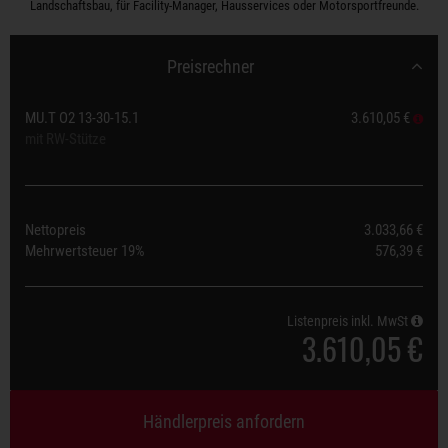
Landschaftsbau, für Facility-Manager, Hausservices oder Motorsportfreunde.
Preisrechner
MU.T O2 13-30-15.1
3.610,05 €
mit RW-Stütze
Nettopreis
3.033,66 €
Mehrwertsteuer
19%
576,39 €
Listenpreis inkl. MwSt
3.610,05 €
Händlerpreis anfordern