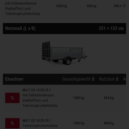
Anhänger auf Merkzettel
mit Gitterbordwand
1300 kg
908 kg
390 × 179
(halboffen) und
Teleskopkurbelstütze
Nutzmaß (L x B)
251 × 153 cm
Einachser
Gesamtgewicht
Nutzlast
Auß
MU.T O2 13-25-15.1
Anhänger auf Merkzettel
mit Gitterbordwand
%
1300 kg
864 kg
(halboffen) und
Teleskopkurbelstütze
Anhänger auf Merkzettel
MU.T O2 13-25-15.1
%
1300 kg
898 kg
Teleskopkurbelstütze