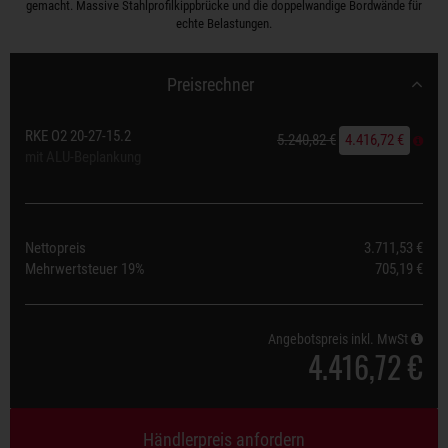
gemacht. Massive Stahlprofilkippbrücke und die doppelwandige Bordwände für
echte Belastungen.
Preisrechner
RKE O2 20-27-15.2
5.240,82 €
4.416,72 €
mit ALU-Beplankung
Nettopreis
3.711,53 €
Mehrwertsteuer
19%
705,19 €
Angebotspreis inkl. MwSt
4.416,72 €
Händlerpreis anfordern