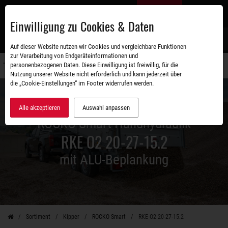
Zum
DE
Hauptinhalt
Einwilligung zu Cookies & Daten
S
Auf dieser Website nutzen wir Cookies und vergleichbare Funktionen
zur Verarbeitung von Endgeräteinformationen und
personenbezogenen Daten. Diese Einwilligung ist freiwillig, für die
Navigati
Nutzung unserer Website nicht erforderlich und kann jederzeit über
umschal
die „Cookie-Einstellungen“ im Footer widerrufen werden.
Alle akzeptieren
Auswahl anpassen
ROCKO Smart Handhydraulik
RKE O2 20-27-15.2
mit ALU-Beplankung
Sortiment
Kipper
ROCKO Smart
RKE O2 20-27-15.2