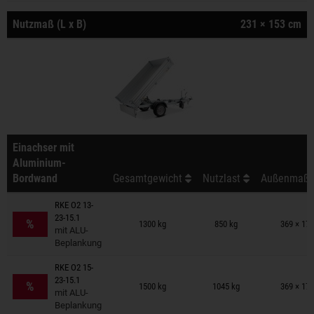
Nutzmaß (L x B)
231 × 153 cm
Einachser mit
Aluminium-
Bordwand
Gesamtgewicht
Nutzlast
Außenmaß (
RKE O2 13-
Anhänger auf Merkzettel
23-15.1
%
1300 kg
850 kg
369 × 17
mit ALU-
Beplankung
RKE O2 15-
Anhänger auf Merkzettel
23-15.1
%
1500 kg
1045 kg
369 × 17
mit ALU-
Beplankung