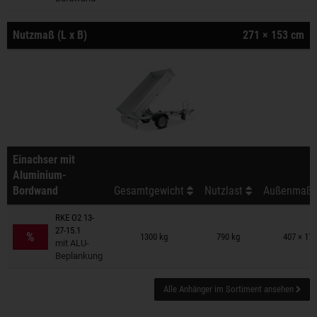
Nutzmaß (L x B)
271 × 153 cm
Einachser mit
Aluminium-
Bordwand
Gesamtgewicht
Nutzlast
Außenmaß (
RKE O2 13-
Anhänger auf Merkzettel
27-15.1
%
1300 kg
790 kg
407 × 17
mit ALU-
Beplankung
Alle Anhänger im Sortiment ansehen