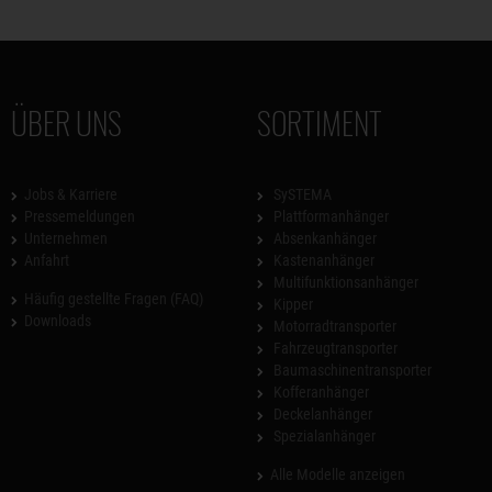
ÜBER UNS
SORTIMENT
Jobs & Karriere
SySTEMA
Pressemeldungen
Plattformanhänger
Unternehmen
Absenkanhänger
Anfahrt
Kastenanhänger
Multifunktionsanhänger
Häufig gestellte Fragen (FAQ)
Kipper
Downloads
Motorradtransporter
Fahrzeugtransporter
Baumaschinentransporter
Kofferanhänger
Deckelanhänger
Spezialanhänger
Alle Modelle anzeigen