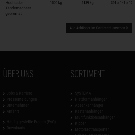
Hochlader
1500 kg
1139 kg
391 × 141 × 10
Tandemachser
gebremst
Alle Anhänger im Sortiment ansehen
ÜBER UNS
SORTIMENT
Jobs & Karriere
SySTEMA
Pressemeldungen
Plattformanhänger
Unternehmen
Absenkanhänger
Anfahrt
Kastenanhänger
Multifunktionsanhänger
Häufig gestellte Fragen (FAQ)
Kipper
Downloads
Motorradtransporter