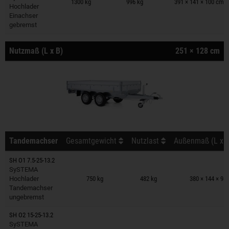
1300 kg
996 kg
391 × 141 × 100 cm
Hochlader
Einachser
gebremst
Nutzmaß (L x B)
251 × 128 cm
Tandemachser
Gesamtgewicht
Nutzlast
Außenmaß (L x B
SH O1 7.5-25-13.2
Anhänger auf Merkzettel
SySTEMA
Hochlader
750 kg
482 kg
380 × 144 × 98
Tandemachser
ungebremst
SH O2 15-25-13.2
Anhänger auf Merkzettel
SySTEMA