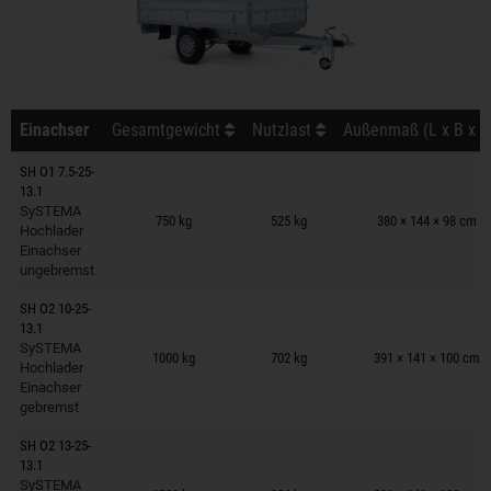
Einachser
Gesamtgewicht
Nutzlast
Außenmaß (L x B x H
SH O1 7.5-25-
13.1
Anhänger auf Merkzettel
SySTEMA
750 kg
525 kg
380 × 144 × 98 cm
Hochlader
Einachser
ungebremst
SH O2 10-25-
13.1
Anhänger auf Merkzettel
SySTEMA
1000 kg
702 kg
391 × 141 × 100 cm
Hochlader
Einachser
gebremst
SH O2 13-25-
13.1
Anhänger auf Merkzettel
SySTEMA