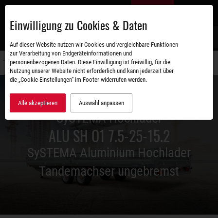
Zum
DE
Hauptinhalt
Einwilligung zu Cookies & Daten
S
Auf dieser Website nutzen wir Cookies und vergleichbare Funktionen
zur Verarbeitung von Endgeräteinformationen und
personenbezogenen Daten. Diese Einwilligung ist freiwillig, für die
Navigati
Nutzung unserer Website nicht erforderlich und kann jederzeit über
umschal
die „Cookie-Einstellungen“ im Footer widerrufen werden.
Alle akzeptieren
Auswahl anpassen
SySTEMA Hochlader
ALU SH O1 7.5-25-15.2
SySTEMA Aluminium Hochlader
Tandemachser ungebremst