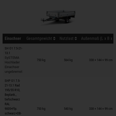
Einachser
Gesamtgewicht
Nutzlast
Außenmaß (L x B x H
SH O1 7.5-21-
13.1
Anhänger auf Merkzettel
SySTEMA
750 kg
564 kg
338 × 144 × 99 cm
Hochlader
Einachser
ungebremst
SHP O1 7.5-
21-13.1 Rad
195/55 R10,
Beplank.,
tiefschwarz
Anhänger auf Merkzettel
RAL
9005+Flp.
750 kg
540 kg
338 × 144 × 99 cm
schwarz+DB-