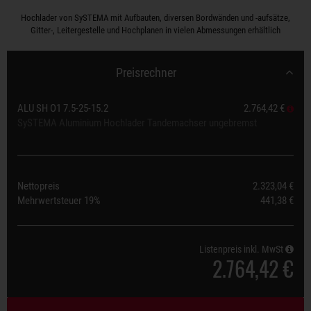
Hochlader von SySTEMA mit Aufbauten, diversen Bordwänden und -aufsätze,
Gitter-, Leitergestelle und Hochplanen in vielen Abmessungen erhältlich
Preisrechner
ALU SH O1 7.5-25-15.2
2.764,42 €
SySTEMA Aluminium Hochlader Tandemachser ungebremst
Nettopreis
2.323,04 €
Mehrwertsteuer
19%
441,38 €
Listenpreis inkl. MwSt
2.764,42 €