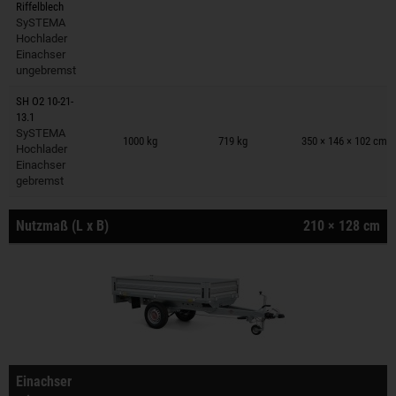
Riffelblech
SySTEMA
Hochlader
Einachser
ungebremst
SH O2 10-21-
13.1
Anhänger auf Merkzettel
SySTEMA
1000 kg
719 kg
350 × 146 × 102 cm
Hochlader
Einachser
gebremst
Nutzmaß (L x B)
210 × 128 cm
Einachser