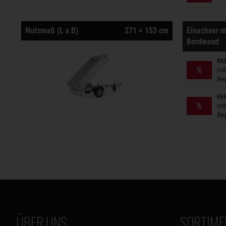
Nutzmaß (L x B)
271 × 153 cm
Einachser m
Bordwand
RKE
Anhänger
%
mit
Be
RKE
Anhänger
%
mit
Be
ÜBER UNS
SORTIME