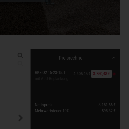
Preisrechner
RKE O2 15-23-15.1
4.405,45 €
3.750,48 €
mit ALU-Beplankung
Nettopreis
3.151,66 €
Mehrwertsteuer
19%
598,82 €