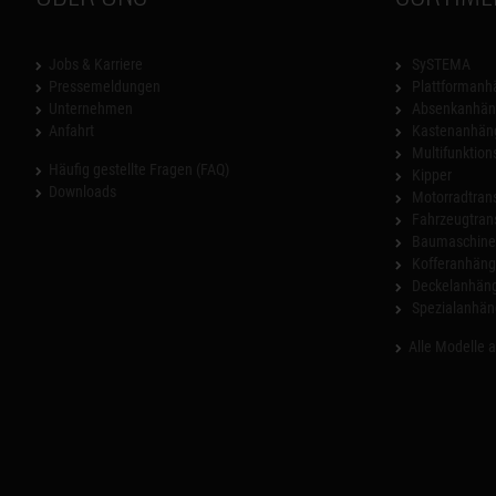
Jobs & Karriere
SySTEMA
Pressemeldungen
Plattformanh
Unternehmen
Absenkanhän
Anfahrt
Kastenanhän
Multifunktio
Häufig gestellte Fragen (FAQ)
Kipper
Downloads
Motorradtrans
Fahrzeugtran
Baumaschinen
Kofferanhäng
Deckelanhän
Spezialanhän
Alle Modelle 