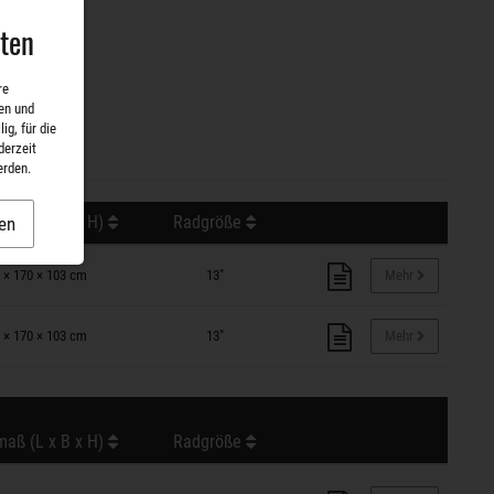
aten
re
en und
ig, für die
derzeit
erden.
aß (L x B x H)
Radgröße
en
 × 170 × 103 cm
13"
Mehr
 × 170 × 103 cm
13"
Mehr
aß (L x B x H)
Radgröße