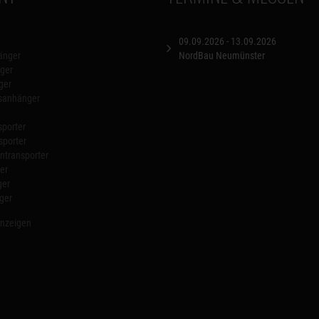
09.09.2026 - 13.09.2026
änger
NordBau Neumünster
ger
ger
nsanhänger
porter
sporter
transporter
er
ger
ger
anzeigen