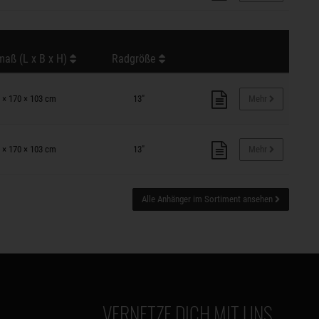
aß (L x B x H)
Radgröße
 × 170 × 103 cm
13"
Mehr
 × 170 × 103 cm
13"
Mehr
Alle Anhänger im Sortiment ansehen
VERNETZE DICH MIT UNS