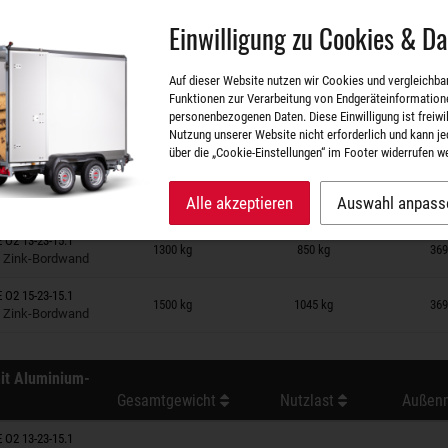
Einwilligung zu Cookies & D
Auf dieser Website nutzen wir Cookies und vergleichba
Funktionen zur Verarbeitung von Endgeräteinformation
personenbezogenen Daten. Diese Einwilligung ist freiwill
Nutzung unserer Website nicht erforderlich und kann je
über die „Cookie-Einstellungen“ im Footer widerrufen w
Gesamtgewicht
Nutzlast
Außenm
Alle akzeptieren
Auswahl anpass
 auf Merkzettel
 O2 13-23-15.1
1300 kg
850 kg
369
t Zink-Bordwand
 auf Merkzettel
 O2 15-23-15.1
1500 kg
1045 kg
369
t Zink-Bordwand
it Aluminium-
Gesamtgewicht
Nutzlast
Außenm
 O2 13-23-15.1