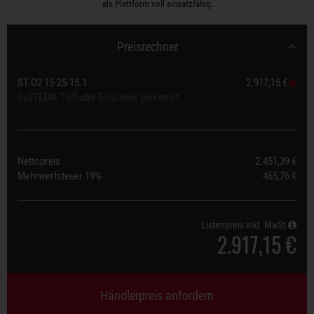
als Plattform voll einsatzfähig.
Preisrechner
ST O2 15-25-15.1
2.917,15 €
SySTEMA Tieflader Einachser gebremst
Nettopreis
2.451,39 €
Mehrwertsteuer
19%
465,76 €
Listenpreis inkl. MwSt
2.917,15 €
Händlerpreis anfordern