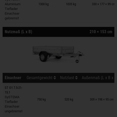
Aluminium
1300 kg
1035 kg
330 × 177 × 99 cm
Tieflader
Einachser
gebremst
Nutzmaß (L x B)
210 × 153 cm
Einachser
Gesamtgewicht
Nutzlast
Außenmaß (L x B x H
ST O1 7.5-21-
15.1
Anhänger auf Merkzettel
SySTEMA
750 kg
520 kg
309 × 198 × 95 cm
Tieflader
Einachser
ungebremst