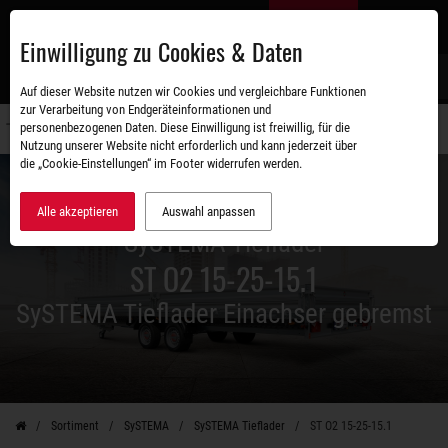
Zum
DE
Hauptinhalt
Einwilligung zu Cookies & Daten
S
Auf dieser Website nutzen wir Cookies und vergleichbare Funktionen
zur Verarbeitung von Endgeräteinformationen und
personenbezogenen Daten. Diese Einwilligung ist freiwillig, für die
Navigati
Nutzung unserer Website nicht erforderlich und kann jederzeit über
umschal
die „Cookie-Einstellungen“ im Footer widerrufen werden.
Alle akzeptieren
Auswahl anpassen
SySTEMA Tieflader
ST O2 15-25-15.1
SySTEMA Tieflader Einachser gebremst
Sortiment
SySTEMA
SySTEMA Tieflader
ST O2 15-25-15.1