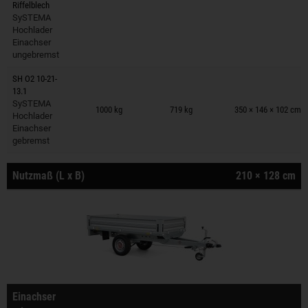
Riffelblech
SySTEMA
Hochlader
Einachser
ungebremst
SH O2 10-21-
13.1
Anhänger auf Merkzettel
SySTEMA
1000 kg
719 kg
350 × 146 × 102 cm
Hochlader
Einachser
gebremst
Nutzmaß (L x B)
210 × 128 cm
Einachser