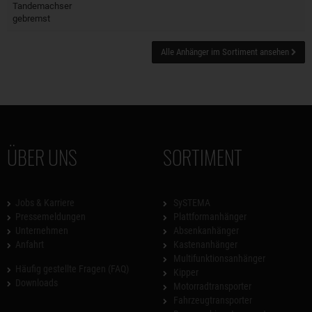
Tandemachser
gebremst
Alle Anhänger im Sortiment ansehen
ÜBER UNS
SORTIMENT
Jobs & Karriere
SySTEMA
Pressemeldungen
Plattformanhänger
Unternehmen
Absenkanhänger
Anfahrt
Kastenanhänger
Multifunktionsanhänger
Häufig gestellte Fragen (FAQ)
Kipper
Downloads
Motorradtransporter
Fahrzeugtransporter