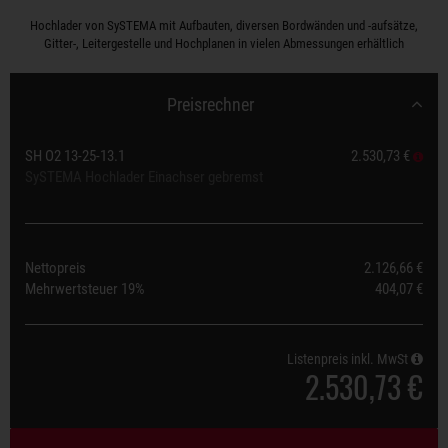
Hochlader von SySTEMA mit Aufbauten, diversen Bordwänden und -aufsätze,
Gitter-, Leitergestelle und Hochplanen in vielen Abmessungen erhältlich
Preisrechner
SH O2 13-25-13.1
2.530,73 €
SySTEMA Hochlader Einachser gebremst
Nettopreis
2.126,66 €
Mehrwertsteuer
19%
404,07 €
Listenpreis inkl. MwSt
2.530,73 €