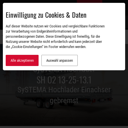
Zum
DE
Hauptinhalt
Einwilligung zu Cookies & Daten
S
Auf dieser Website nutzen wir Cookies und vergleichbare Funktionen
zur Verarbeitung von Endgeräteinformationen und
personenbezogenen Daten. Diese Einwilligung ist freiwillig, für die
Navigati
Nutzung unserer Website nicht erforderlich und kann jederzeit über
umschal
die „Cookie-Einstellungen“ im Footer widerrufen werden.
Alle akzeptieren
Auswahl anpassen
SySTEMA Hochlader
SH O2 13-25-13.1
SySTEMA Hochlader Einachser
gebremst