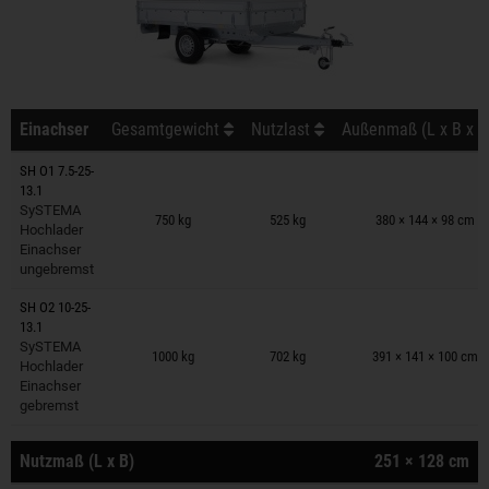
Einachser
Gesamtgewicht
Nutzlast
Außenmaß (L x B x H
SH O1 7.5-25-
13.1
Anhänger auf Merkzettel
SySTEMA
750 kg
525 kg
380 × 144 × 98 cm
Hochlader
Einachser
ungebremst
SH O2 10-25-
13.1
Anhänger auf Merkzettel
SySTEMA
1000 kg
702 kg
391 × 141 × 100 cm
Hochlader
Einachser
gebremst
Nutzmaß (L x B)
251 × 128 cm