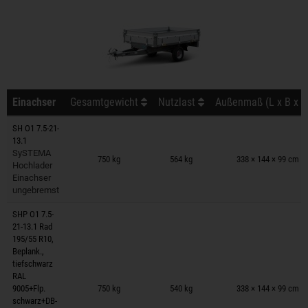
Einachser
Gesamtgewicht
Nutzlast
Außenmaß (L x B x H
SH O1 7.5-21-
13.1
Anhänger auf Merkzettel
SySTEMA
750 kg
564 kg
338 × 144 × 99 cm
Hochlader
Einachser
ungebremst
SHP O1 7.5-
21-13.1 Rad
195/55 R10,
Beplank.,
tiefschwarz
Anhänger auf Merkzettel
RAL
9005+Flp.
750 kg
540 kg
338 × 144 × 99 cm
schwarz+DB-