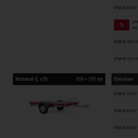
Anhänger
STM 02 8.5-21-
Anhänger
STM
%
rot
Anhänger
STM 02 10-21-1
Anhänger
STM 02 10-21-1
Nutzmaß (L x B)
210 × 153 cm
Einachser
Anhänger
STM 01 7.5-21-1
Anhänger
STM 02 8.5-21-
Anhänger
STM 02 8.5-21-1