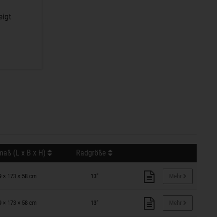
eigt
aß (L x B x H)
Radgröße
9 × 173 × 58 cm
13"
Mehr
9 × 173 × 58 cm
13"
Mehr