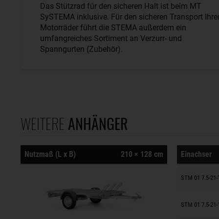
Das Stützrad für den sicheren Halt ist beim MT
SySTEMA inklusive. Für den sicheren Transport Ihre
Motorräder führt die STEMA außerdem ein
umfangreiches Sortiment an Verzurr- und
Spanngurten (Zubehör).
WEITERE
ANHÄNGER
Nutzmaß (L x B)
210 × 128 cm
Einachser
Anhänger
STM 01 7.5-21-
Anhänger
STM 01 7.5-21-1