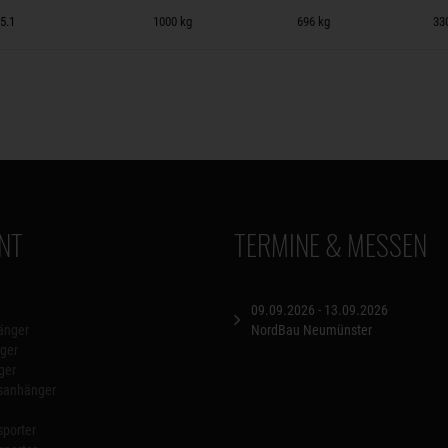
 auf Merkzettel
5.1
1000 kg
696 kg
33
NT
TERMINE & MESSEN
09.09.2026 - 13.09.2026
änger
NordBau Neumünster
ger
ger
nsanhänger
porter