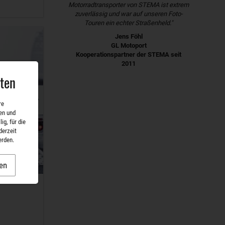
Motorradtransporter von STEMA ist extrem
zuverlässig und war auf unseren Foto-
Touren ein echter Straßenheld."
Jens Föhl
GL Motoport
Kooperationspartner der STEMA seit
2011
aten
re
en und
ig, für die
derzeit
erden.
en