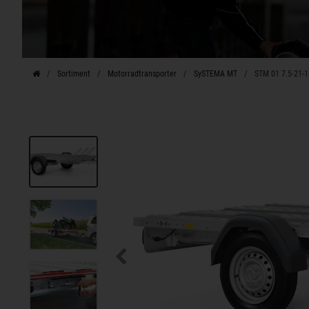
Sortiment
Motorradtransporter
SySTEMA MT
STM 01 7.5-21-1