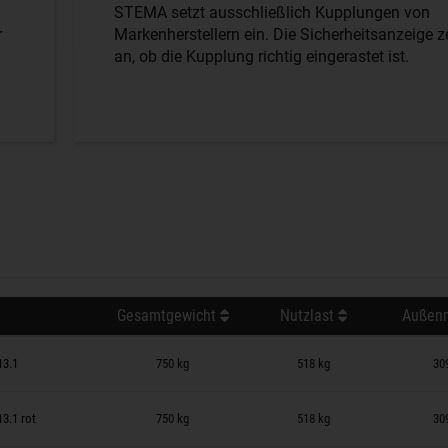
STEMA setzt ausschließlich Kupplungen von
r
Markenherstellern ein. Die Sicherheitsanzeige z
an, ob die Kupplung richtig eingerastet ist.
Gesamtgewicht
Nutzlast
Außenm
 auf Merkzettel
13.1
750 kg
518 kg
30
 auf Merkzettel
3.1 rot
750 kg
518 kg
30