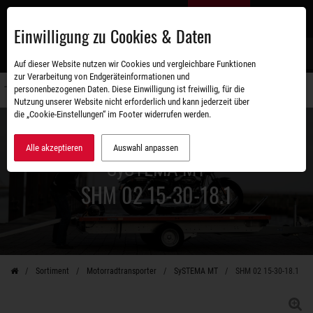
Zum
DE
Hauptinhalt
Einwilligung zu Cookies & Daten
S
Auf dieser Website nutzen wir Cookies und vergleichbare Funktionen
zur Verarbeitung von Endgeräteinformationen und
personenbezogenen Daten. Diese Einwilligung ist freiwillig, für die
Navigati
Nutzung unserer Website nicht erforderlich und kann jederzeit über
umschal
die „Cookie-Einstellungen“ im Footer widerrufen werden.
Alle akzeptieren
Auswahl anpassen
SySTEMA MT
SHM 02 15-30-18.1
Sortiment
Motorradtransporter
SySTEMA MT
SHM 02 15-30-18.1