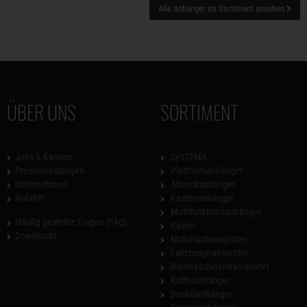
Alle Anhänger im Sortiment ansehen
ÜBER UNS
SORTIMENT
Jobs & Karriere
SySTEMA
Pressemeldungen
Plattformanhänger
Unternehmen
Absenkanhänger
Anfahrt
Kastenanhänger
Multifunktionsanhänger
Häufig gestellte Fragen (FAQ)
Kipper
Downloads
Motorradtransporter
Fahrzeugtransporter
Baumaschinentransporter
Kofferanhänger
Deckelanhänger