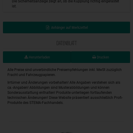
Die Sicherheitsanzeige zeigt an, ob die Kupplung richtig eingerastet
ist.
Anhänger auf Merkzettel
DATENBLATT
Herunterladen
Drucken
Alle Preise sind unverbindliche Preisempfehlungen inkl. MwSt zuzüglich
Fracht und Fahrzeugpapieren.
Irrtümer und Änderungen vorbehalten! Alle Angaben verstehen sich als
ca.-Angaben! Abbildungen sind Musterabbildungen und können
Sonderausstattung enthalten! Produkte unterliegen fortlaufenden
technischen Änderungen! Diese Website präsentiert ausschließlich Profi-
Produkte des STEMA-Fachhandels.