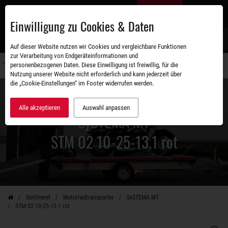
Zum
DE
Hauptinhalt
Einwilligung zu Cookies & Daten
S
Auf dieser Website nutzen wir Cookies und vergleichbare Funktionen
zur Verarbeitung von Endgeräteinformationen und
personenbezogenen Daten. Diese Einwilligung ist freiwillig, für die
Navigati
Nutzung unserer Website nicht erforderlich und kann jederzeit über
umschal
die „Cookie-Einstellungen“ im Footer widerrufen werden.
Alle akzeptieren
Auswahl anpassen
SySTEMA MT
STM 02 10-25-13.1 rot
Sortiment
Motorradtransporter
SySTEMA MT
STM 02 10-25-13.1 rot