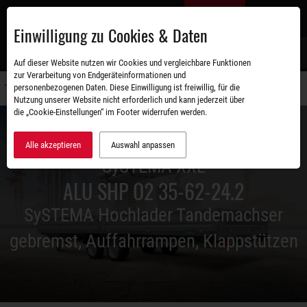
Zum
DE
Hauptinhalt
Einwilligung zu Cookies & Daten
S
Auf dieser Website nutzen wir Cookies und vergleichbare Funktionen
zur Verarbeitung von Endgeräteinformationen und
personenbezogenen Daten. Diese Einwilligung ist freiwillig, für die
Navigati
Nutzung unserer Website nicht erforderlich und kann jederzeit über
umschal
die „Cookie-Einstellungen“ im Footer widerrufen werden.
Alle akzeptieren
Auswahl anpassen
SySTEMA XXL
ALU SHP O2 35-62-24.2
SySTEMA Hochlader Tandemachser
gebremst, Auffahrrampen, Klappstützen