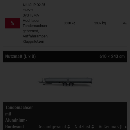
ALU SHP O2 35-
62-22.2
SySTEMA
Anhänger auf Merkzettel
Hochlader
%
3500 kg
2307 kg
767 
Tandemachser
gebremst,
Auffahrrampen,
Klappstützen
Nutzmaß (L x B)
610 × 243 cm
Tandemachser
mit
Aluminium-
Bordwand
Gesamtgewicht
Nutzlast
Außenmaß (L x B