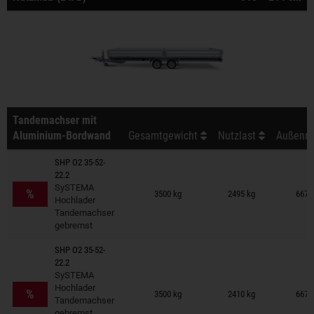
Tandemachser mit
Aluminium-Bordwand
Gesamtgewicht
Nutzlast
Außenma
SHP O2 35-52-
22.2
Anhänger auf Merkzettel
SySTEMA
%
3500 kg
2495 kg
667 
Hochlader
Tandemachser
gebremst
SHP O2 35-52-
22.2
SySTEMA
Anhänger auf Merkzettel
Hochlader
%
3500 kg
2410 kg
667 
Tandemachser
gebremst,