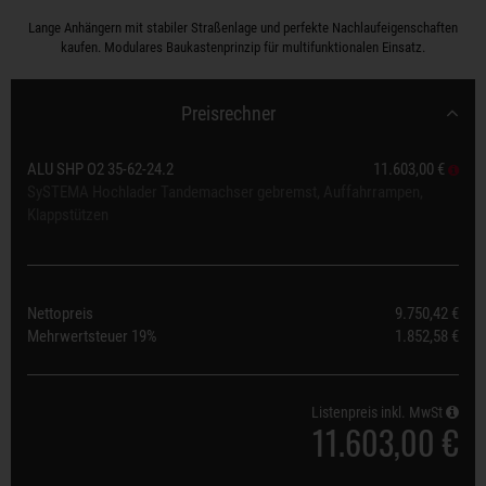
Lange Anhängern mit stabiler Straßenlage und perfekte Nachlaufeigenschaften
kaufen. Modulares Baukastenprinzip für multifunktionalen Einsatz.
Preisrechner
ALU SHP O2 35-62-24.2
11.603,00 €
SySTEMA Hochlader Tandemachser gebremst, Auffahrrampen,
Klappstützen
Nettopreis
9.750,42 €
Mehrwertsteuer
19%
1.852,58 €
Listenpreis inkl. MwSt
11.603,00 €