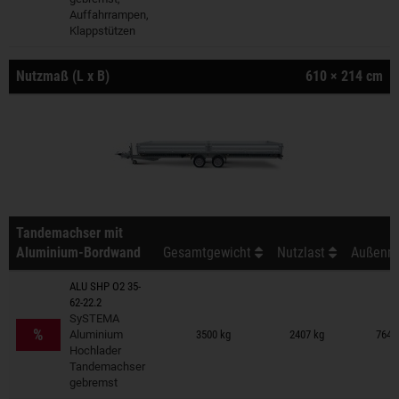
Auffahrrampen,
Klappstützen
Nutzmaß (L x B)
610 × 214 cm
Tandemachser mit
Aluminium-Bordwand
Gesamtgewicht
Nutzlast
Außenma
ALU SHP O2 35-
62-22.2
Anhänger auf Merkzettel
SySTEMA
%
Aluminium
3500 kg
2407 kg
764 
Hochlader
Tandemachser
gebremst