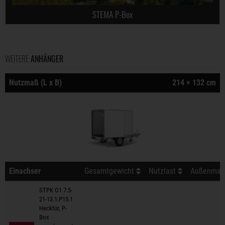
STEMA P-Box
WEITERE
ANHÄNGER
Nutzmaß (L x B)
214 × 132 cm
Einachser
Gesamtgewicht
Nutzlast
Außenmaß 
STPK O1 7.5-
21-13.1.P15.1
Hecktür, P-
Box
Anhänger auf Merkzettel