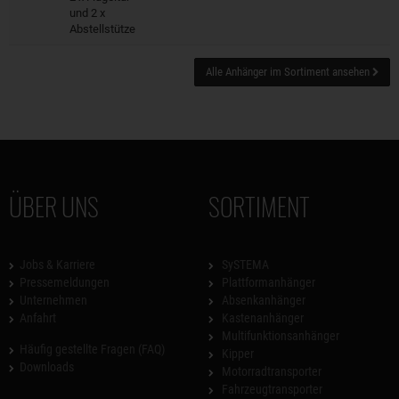
und 2 x
Abstellstütze
Alle Anhänger im Sortiment ansehen
ÜBER UNS
SORTIMENT
Jobs & Karriere
SySTEMA
Pressemeldungen
Plattformanhänger
Unternehmen
Absenkanhänger
Anfahrt
Kastenanhänger
Multifunktionsanhänger
Häufig gestellte Fragen (FAQ)
Kipper
Downloads
Motorradtransporter
Fahrzeugtransporter