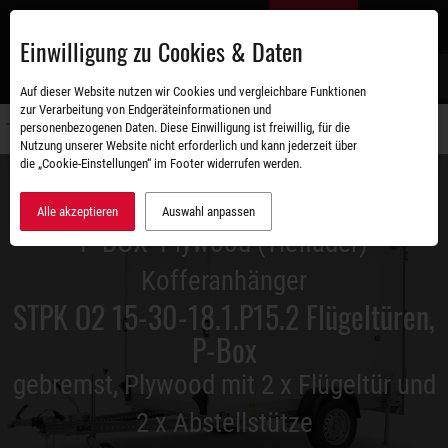
Zum
DE
Hauptinhalt
Einwilligung zu Cookies & Daten
S
Auf dieser Website nutzen wir Cookies und vergleichbare Funktionen
zur Verarbeitung von Endgeräteinformationen und
personenbezogenen Daten. Diese Einwilligung ist freiwillig, für die
Navigati
Nutzung unserer Website nicht erforderlich und kann jederzeit über
umschal
die „Cookie-Einstellungen“ im Footer widerrufen werden.
Alle akzeptieren
Auswahl anpassen
P-BOX- Plywood (Tieflader)
Kofferanhänger
STPK O2 15-30-18.1.P15.2 Flügeltüren,
P-Box
gebremst, Plywood mit 2 x Flügeltür und
2 x Abstellstütze