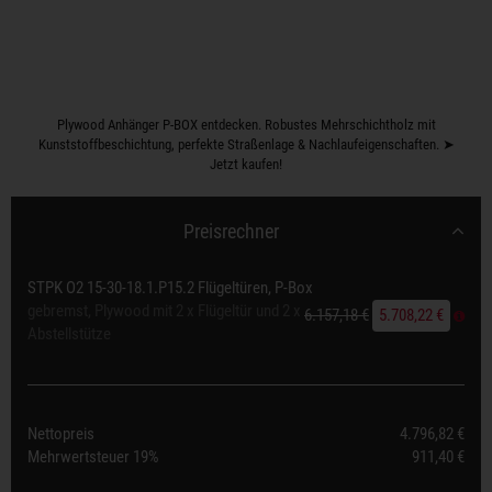
Plywood Anhänger P-BOX entdecken. Robustes Mehrschichtholz mit
Kunststoffbeschichtung, perfekte Straßenlage & Nachlaufeigenschaften. ➤
Jetzt kaufen!
Preisrechner
STPK O2 15-30-18.1.P15.2 Flügeltüren, P-Box
gebremst, Plywood mit 2 x Flügeltür und 2 x
6.157,18 €
5.708,22 €
Abstellstütze
Nettopreis
4.796,82 €
Mehrwertsteuer
19%
911,40 €