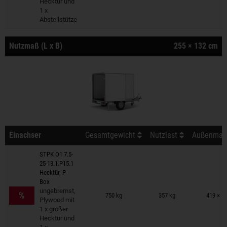
Hecktür und
1 x
Abstellstütze
Nutzmaß (L x B)
255 × 132 cm
Einachser
Gesamtgewicht
Nutzlast
Außenmaß 
STPK O1 7.5-
25-13.1.P15.1
Hecktür, P-
Box
Anhänger auf Merkzettel
ungebremst,
%
750 kg
357 kg
419 × 1
Plywood mit
1 x großer
Hecktür und