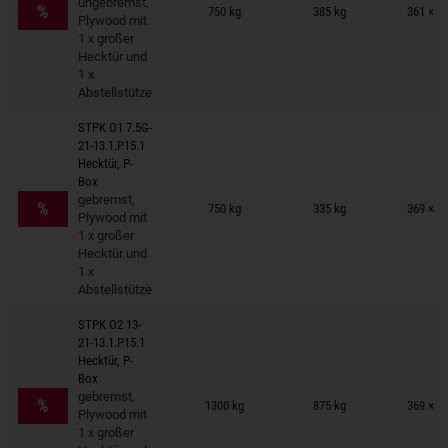
ungebremst,
%
750 kg
385 kg
361 × 1
Plywood mit
1 x großer
Hecktür und
1 x
Abstellstütze
STPK O1 7.5G-
21-13.1.P15.1
Hecktür, P-
Box
Anhänger auf Merkzettel
gebremst,
%
750 kg
335 kg
369 × 1
Plywood mit
1 x großer
Hecktür und
1 x
Abstellstütze
STPK O2 13-
21-13.1.P15.1
Hecktür, P-
Box
Anhänger auf Merkzettel
gebremst,
%
1300 kg
875 kg
369 × 1
Plywood mit
1 x großer