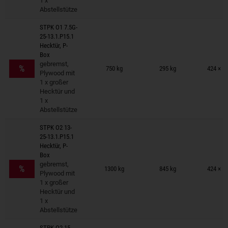
1 x
Abstellstütze
STPK O1 7.5G-
25-13.1.P15.1
Hecktür, P-
Box
Anhänger auf Merkzettel
gebremst,
%
750 kg
295 kg
424 × 1
Plywood mit
1 x großer
Hecktür und
1 x
Abstellstütze
STPK O2 13-
25-13.1.P15.1
Hecktür, P-
Box
Anhänger auf Merkzettel
gebremst,
%
1300 kg
845 kg
424 × 1
Plywood mit
1 x großer
Hecktür und
1 x
Abstellstütze
STPK O2 15-