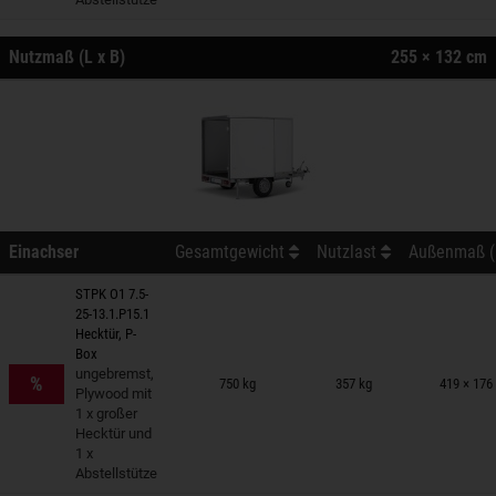
Nutzmaß (L x B)
255 × 132 cm
Einachser
Gesamtgewicht
Nutzlast
Außenmaß (L
STPK O1 7.5-
25-13.1.P15.1
Hecktür, P-
Box
nhänger auf Merkzettel
ungebremst,
%
750 kg
357 kg
419 × 176
Plywood mit
1 x großer
Hecktür und
1 x
Abstellstütze