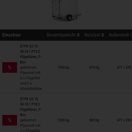
Einachser
Gesamtgewicht
Nutzlast
Außenmaß (L
STPK O2 15-
30-18.1.P15.2
Flügeltüren, P-
nhänger auf Merkzettel
Box
%
gebremst,
1500 kg
875 kg
477 × 235
Plywood mit
2 x Flügeltür
und 2 x
Abstellstütze
STPK O2 15-
30-18.1.P18.2
Flügeltüren, P-
nhänger auf Merkzettel
Box
%
gebremst,
1500 kg
865 kg
477 × 235
Plywood mit
2 x Flügeltür