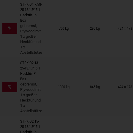
STPK O1 7.5G-
25-13.1.P15.1
Hecktür, P-
Box
nhänger auf Merkzettel
gebremst,
%
750 kg
295 kg
424 × 178
Plywood mit
1 x großer
Hecktür und
1 x
Abstellstütze
STPK O2 13-
25-13.1.P15.1
Hecktür, P-
Box
nhänger auf Merkzettel
gebremst,
%
1300 kg
845 kg
424 × 178
Plywood mit
1 x großer
Hecktür und
1 x
Abstellstütze
STPK O2 15-
25-13.1.P15.1
Hecktür, P-