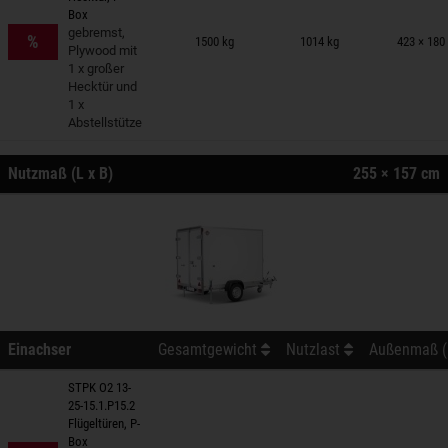
Box
nhänger auf Merkzettel
gebremst,
%
1500 kg
1014 kg
423 × 180
Plywood mit
1 x großer
Hecktür und
1 x
Abstellstütze
Nutzmaß (L x B)
255 × 157 cm
Einachser
Gesamtgewicht
Nutzlast
Außenmaß (L
STPK O2 13-
25-15.1.P15.2
Flügeltüren, P-
nhänger auf Merkzettel
Box