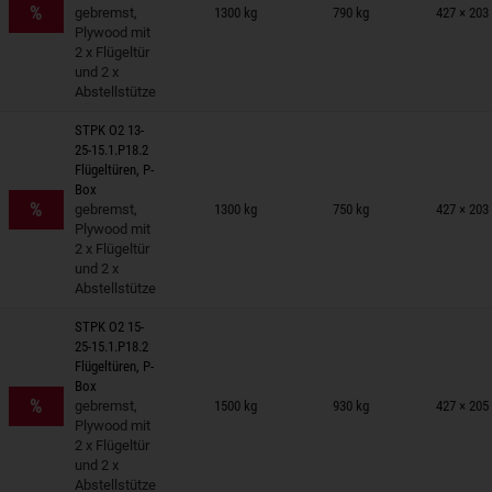
%
gebremst,
1300 kg
790 kg
427 × 203
Plywood mit
2 x Flügeltür
und 2 x
Abstellstütze
STPK O2 13-
25-15.1.P18.2
Flügeltüren, P-
nhänger auf Merkzettel
Box
%
gebremst,
1300 kg
750 kg
427 × 203
Plywood mit
2 x Flügeltür
und 2 x
Abstellstütze
STPK O2 15-
25-15.1.P18.2
Flügeltüren, P-
nhänger auf Merkzettel
Box
%
gebremst,
1500 kg
930 kg
427 × 205
Plywood mit
2 x Flügeltür
und 2 x
Abstellstütze