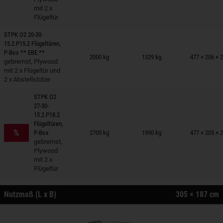
mit 2 x
Flügeltür
STPK O2 20-30-
15.2.P15.2 Flügeltüren,
nhänger auf Merkzettel
P-Box ** EBE **
2000 kg
1329 kg
477 × 206 × 
gebremst, Plywood
mit 2 x Flügeltür und
2 x Abstellstütze
STPK O2
27-30-
15.2.P18.2
nhänger auf Merkzettel
Flügeltüren,
%
P-Box
2700 kg
1990 kg
477 × 205 × 
gebremst,
Plywood
mit 2 x
Flügeltür
Nutzmaß (L x B)
305 × 187 cm