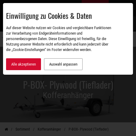
Zum
DE
Hauptinhalt
Einwilligung zu Cookies & Daten
S
Auf dieser Website nutzen wir Cookies und vergleichbare Funktionen
zur Verarbeitung von Endgeräteinformationen und
personenbezogenen Daten. Diese Einwilligung ist freiwillig, für die
Navigati
Nutzung unserer Website nicht erforderlich und kann jederzeit über
umschal
die „Cookie-Einstellungen“ im Footer widerrufen werden.
Alle akzeptieren
Auswahl anpassen
P-BOX- Plywood (Tieflader)
Kofferanhänger
Sortiment
Kofferanhänger
P-BOX- Plywood (Tieflader)