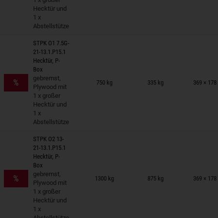
Hecktür und
1 x
Abstellstütze
STPK O1 7.5G-
21-13.1.P15.1
Hecktür, P-
Box
nhänger auf Merkzettel
gebremst,
%
750 kg
335 kg
369 × 178
Plywood mit
1 x großer
Hecktür und
1 x
Abstellstütze
STPK O2 13-
21-13.1.P15.1
Hecktür, P-
Box
nhänger auf Merkzettel
gebremst,
%
1300 kg
875 kg
369 × 178
Plywood mit
1 x großer
Hecktür und
1 x
Abstellstütze