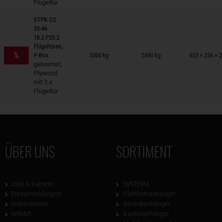
Flügeltür
STPK O2
35-46-
18.2.P20.2
nhänger auf Merkzettel
Flügeltüren,
%
P-Box
3500 kg
2490 kg
623 × 236 × 
gebremst,
Plywood
mit 2 x
Flügeltür
ÜBER UNS
SORTIMENT
Jobs & Karriere
SySTEMA
Pressemeldungen
Plattformanhänger
Unternehmen
Absenkanhänger
Anfahrt
Kastenanhänger