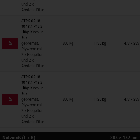
und 2 x
Abstellstütze
STPK O2 18-
30-18.1.P15.2
Flügeltüren, P-
nhänger auf Merkzettel
Box
%
gebremst,
1800 kg
1135 kg
477 × 235
Plywood mit
2 x Flügeltür
und 2 x
Abstellstütze
STPK O2 18-
30-18.1.P18.2
Flügeltüren, P-
nhänger auf Merkzettel
Box
%
gebremst,
1800 kg
1125 kg
477 × 235
Plywood mit
2 x Flügeltür
und 2 x
Abstellstütze
Nutzmaß (L x B)
305 × 187 cm