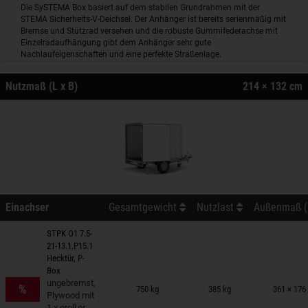
Die SySTEMA Box basiert auf dem stabilen Grundrahmen mit der
STEMA Sicherheits-V-Deichsel. Der Anhänger ist bereits serienmäßig mit
Bremse und Stützrad versehen und die robuste Gummifederachse mit
Einzelradaufhängung gibt dem Anhänger sehr gute
Nachlaufeigenschaften und eine perfekte Straßenlage.
Nutzmaß (L x B)
214 × 132 cm
Einachser
Gesamtgewicht
Nutzlast
Außenmaß (L
STPK O1 7.5-
21-13.1.P15.1
Hecktür, P-
Box
nhänger auf Merkzettel
ungebremst,
%
750 kg
385 kg
361 × 176
Plywood mit
1 x großer