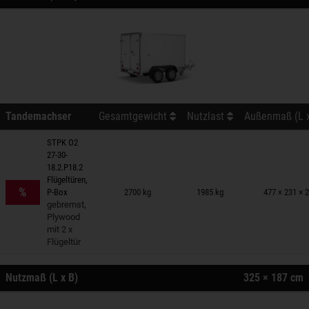
Tandemachser
Gesamtgewicht
Nutzlast
Außenmaß (L x
STPK O2
27-30-
18.2.P18.2
nhänger auf Merkzettel
Flügeltüren,
%
P-Box
2700 kg
1985 kg
477 × 231 × 
gebremst,
Plywood
mit 2 x
Flügeltür
Nutzmaß (L x B)
325 × 187 cm