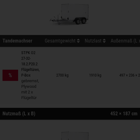
Tandemachser
Gesamtgewicht
Nutzlast
Außenmaß (L x
STPK O2
27-32-
18.2.P20.2
nhänger auf Merkzettel
Flügeltüren,
%
P-Box
2700 kg
1910 kg
497 × 236 × 
gebremst,
Plywood
mit 2 x
Flügeltür
Nutzmaß (L x B)
452 × 187 cm