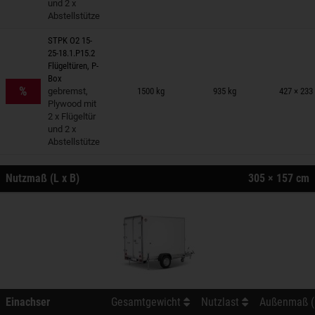
und 2 x
Abstellstütze
STPK O2 15-
25-18.1.P15.2
Flügeltüren, P-
nhänger auf Merkzettel
Box
%
gebremst,
1500 kg
935 kg
427 × 233
Plywood mit
2 x Flügeltür
und 2 x
Abstellstütze
Nutzmaß (L x B)
305 × 157 cm
Einachser
Gesamtgewicht
Nutzlast
Außenmaß (L