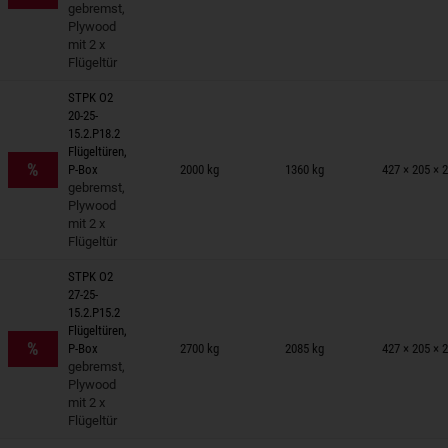
gebremst,
Plywood
mit 2 x
Flügeltür
STPK O2
20-25-
15.2.P18.2
nhänger auf Merkzettel
Flügeltüren,
%
P-Box
2000 kg
1360 kg
427 × 205 × 
gebremst,
Plywood
mit 2 x
Flügeltür
STPK O2
27-25-
15.2.P15.2
nhänger auf Merkzettel
Flügeltüren,
%
P-Box
2700 kg
2085 kg
427 × 205 × 
gebremst,
Plywood
mit 2 x
Flügeltür