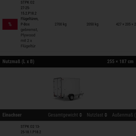
STPK O2
27-25-
15.2.P18.2
nhänger auf Merkzettel
Flügeltüren,
%
P-Box
2700 kg
2050 kg
427 × 205 × 
gebremst,
Plywood
mit 2 x
Flügeltür
Nutzmaß (L x B)
255 × 187 cm
Einachser
Gesamtgewicht
Nutzlast
Außenmaß (L
STPK O2 13-
25-18.1.P18.2