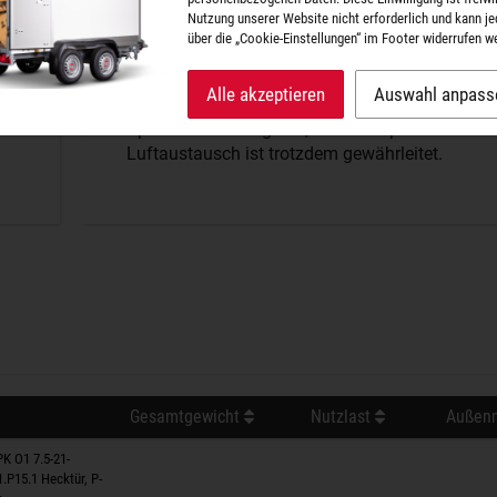
Nutzung unserer Website nicht erforderlich und kann je
Dichtheit P-BOX
über die „Cookie-Einstellungen“ im Footer widerrufen w
Alle akzeptieren
Auswahl anpass
Der perfekte Schutz vor Wind und Wetter. Kein
Spritzwasser dringt ein, aber ein optimaler
Luftaustausch ist trotzdem gewährleitet.
Gesamtgewicht
Nutzlast
Außenm
K O1 7.5-21-
1.P15.1 Hecktür, P-