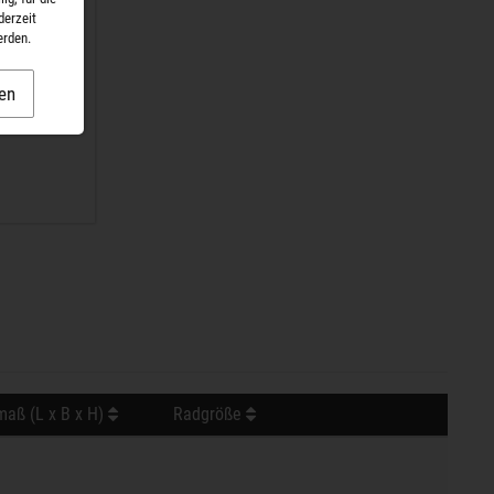
derzeit
erden.
en
aß (L x B x H)
Radgröße