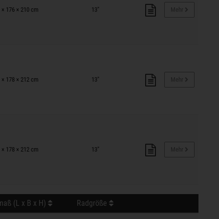
 × 176 × 210 cm
13"
Mehr
 × 178 × 212 cm
13"
Mehr
 × 178 × 212 cm
13"
Mehr
aß (L x B x H)
Radgröße