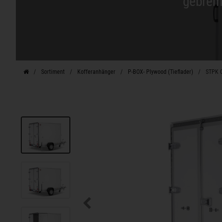
gebrems
Sortiment
Kofferanhänger
P-BOX- Plywood (Tieflader)
STPK O