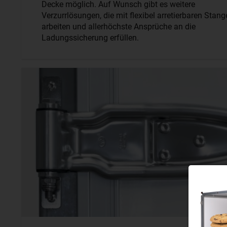
Decke möglich. Auf Wunsch gibt es weitere
Verzurrlösungen, die mit flexibel arretierbaren Stan
arbeiten und allerhöchste Ansprüche an die
Ladungssicherung erfüllen.