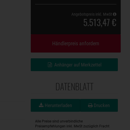
Angebotspreis inkl. MwSt
5.513,47 €
Händlerpreis anfordern
Anhänger auf Merkzettel
DATENBLATT
Herunterladen
Drucken
Alle Preise sind unverbindliche
Preisempfehlungen inkl. MwSt zuzüglich Fracht