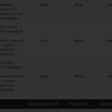
x
 auf Merkzettel
gebremst,
750 kg
385 kg
361
wood mit 1 x
oßer Hecktür und
 Abstellstütze
K O1 7.5G-21-
1.P15.1 Hecktür, P-
x
 auf Merkzettel
bremst, Plywood
750 kg
335 kg
369
 1 x großer
ktür und 1 x
tellstütze
K O2 13-21-
1.P15.1 Hecktür, P-
x
 auf Merkzettel
bremst, Plywood
1300 kg
875 kg
369
 1 x großer
ktür und 1 x
tellstütze
Gesamtgewicht
Nutzlast
Außenm