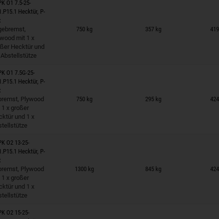
K O1 7.5-25-
1.P15.1 Hecktür, P-
x
 auf Merkzettel
gebremst,
750 kg
357 kg
419
wood mit 1 x
oßer Hecktür und
 Abstellstütze
K O1 7.5G-25-
1.P15.1 Hecktür, P-
x
 auf Merkzettel
bremst, Plywood
750 kg
295 kg
424
 1 x großer
ktür und 1 x
tellstütze
K O2 13-25-
1.P15.1 Hecktür, P-
x
 auf Merkzettel
bremst, Plywood
1300 kg
845 kg
424
 1 x großer
ktür und 1 x
tellstütze
K O2 15-25-