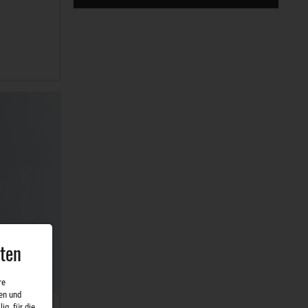
aten
re
en und
ig, für die