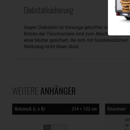
Diebstahlsicherung
Gegen Diebstahl ist Vorsorge getroffen worden. Die
Bolzen der Türscharniere sind zum Abschluss mit
einer Mutter gesichert, die sich mit handelsüblichen
Werkzeug nicht lösen lässt.
WEITERE
ANHÄNGER
Nutzmaß (L x B)
214 × 132 cm
Einachser
STP
13.