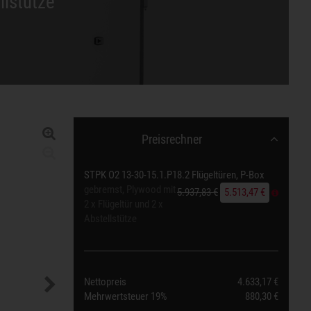
llstütze
Preisrechner
STPK O2 13-30-15.1.P18.2 Flügeltüren, P-Box
gebremst, Plywood mit
5.937,83 €
5.513,47 €
2 x Flügeltür und 2 x
Abstellstütze
Nettopreis
4.633,17 €
Mehrwertsteuer
19%
880,30 €