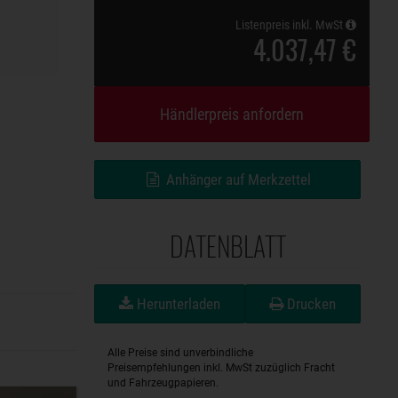
Listenpreis inkl. MwSt
4.037,47 €
Händlerpreis anfordern
Anhänger auf Merkzettel
DATENBLATT
Herunterladen
Drucken
Alle Preise sind unverbindliche
Preisempfehlungen inkl. MwSt zuzüglich Fracht
und Fahrzeugpapieren.