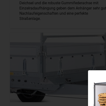
Deichsel und die robuste Gummifederachse mit
Einzelradaufhängung geben dem Anhänger sehr gu
Nachlaufeigenschaften und eine perfekte
Straßenlage.