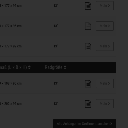
4 × 177 × 95 cm
13"
Mehr
0 × 177 × 95 cm
13"
Mehr
0 × 177 × 99 cm
13"
Mehr
aß (L x B x H)
Radgröße
9 × 198 × 95 cm
13"
Mehr
8 × 202 × 95 cm
13"
Mehr
Alle Anhänger im Sortiment ansehen