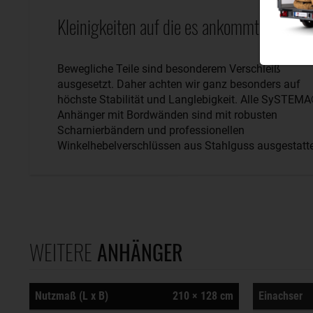
Kleinigkeiten auf die es ankommt.
Bewegliche Teile sind besonderem Verschleiß
ausgesetzt. Daher achten wir ganz besonders auf
höchste Stabilität und Langlebigkeit. Alle SySTEM
Anhänger mit Bordwänden sind mit robusten
Scharnierbändern und professionellen
Winkelhebelverschlüssen aus Stahlguss ausgestatte
WEITERE
ANHÄNGER
Nutzmaß (L x B)
210 × 128 cm
Einachser