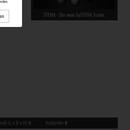
erden.
STEMA - Der neue SySTEMA Trailer.
en
aß (L x B x H)
Radgröße