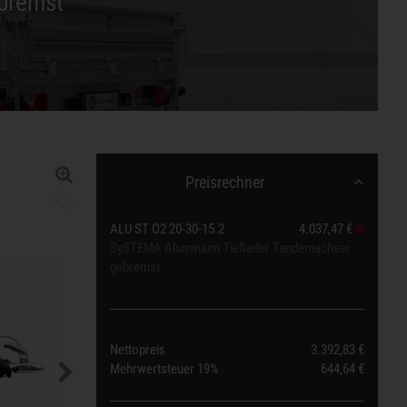
bremst
Preisrechner
ALU ST O2 20-30-15.2
4.037,47 €
SySTEMA Aluminium Tieflader Tandemachser
gebremst
Nettopreis
3.392,83 €
Mehrwertsteuer
19%
644,64 €