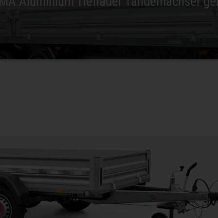
MA Aluminium Tieflader Tandemachser ge