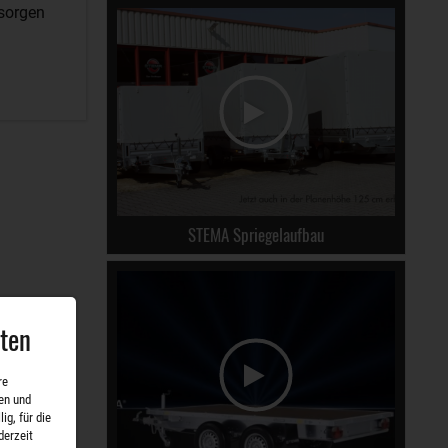
 sorgen
STEMA Spriegelaufbau
aten
re
en und
ig, für die
derzeit