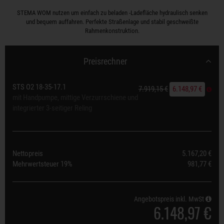
STEMA WOM nutzen um einfach zu beladen -Ladefläche hydraulisch senken
und bequem auffahren. Perfekte Straßenlage und stabil geschweißte
Rahmenkonstruktion.
Preisrechner
STS O2 18-35-17.1
7.919,15 €
6.148,97 €
mit Handpumpe, mittige Verzurrschiene und
integrierter 3-seitiger Reling
Nettopreis
5.167,20 €
Mehrwertsteuer
19%
981,77 €
Angebotspreis inkl. MwSt
6.148,97 €