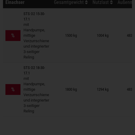
Einachser
Gesamtgewicht
Nutzlast
Außenmaß
STS O2 15-30-
17.1
mit
Anhänger auf Merkzettel
Handpumpe,
%
mittige
1500 kg
1004 kg
483 ×
Verzurrschiene
und integrierter
3-seitiger
Reling
STS O2 18-30-
17.1
mit
Anhänger auf Merkzettel
Handpumpe,
%
mittige
1800 kg
1294 kg
483 ×
Verzurrschiene
und integrierter
3-seitiger
Reling