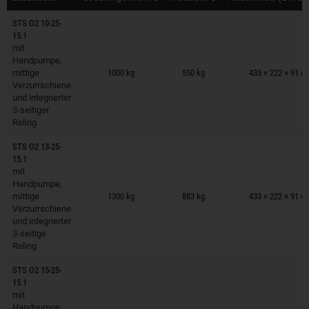
STS O2 10-25-
15.1
mit
Anhänger auf Merkzettel
Handpumpe,
mittige
1000 kg
550 kg
433 × 222 × 91 c
Verzurrschiene
und integrierter
3-seitiger
Reling
STS O2 13-25-
15.1
mit
Anhänger auf Merkzettel
Handpumpe,
mittige
1300 kg
883 kg
433 × 222 × 91 c
Verzurrschiene
und integrierter
3-seitige
Reling
STS O2 15-25-
15.1
mit
Anhänger auf Merkzettel
Handpumpe,