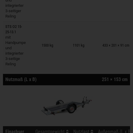
und
integrierter
3-seitiger
Reling
STS O2 15-
25-13.1
mit
Anhänger auf Merkzettel
Handpumpe
1500 kg
1101 kg
433 × 201 × 91 cm
und
integrierter
3-seitige
Reling
Nutzmaß (L x B)
251 × 153 cm
Einachser
Gesamtgewicht
Nutzlast
Außenmaß (L x B 