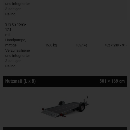
und integrierter
3-seitiger
Reling
STS O2 15-25-
17.1
mit
Anhänger auf Merkzettel
Handpumpe,
mittige
1500 kg
1057 kg
432 × 239 × 91 c
Verzurrschiene
und integrierter
3-seitiger
Reling
Nutzmaß (L x B)
301 × 169 cm