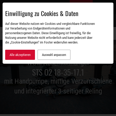
Zum
DE
Hauptinhalt
Einwilligung zu Cookies & Daten
S
Auf dieser Website nutzen wir Cookies und vergleichbare Funktionen
zur Verarbeitung von Endgeräteinformationen und
personenbezogenen Daten. Diese Einwilligung ist freiwillig, für die
Navigati
Nutzung unserer Website nicht erforderlich und kann jederzeit über
umschal
die „Cookie-Einstellungen“ im Footer widerrufen werden.
Alle akzeptieren
Auswahl anpassen
WOM Absenkanhänger
STS O2 18-35-17.1
mit Handpumpe, mittige Verzurrschiene
und integrierter 3-seitiger Reling