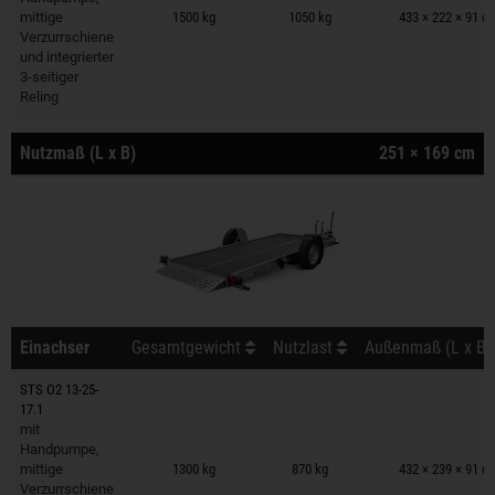
mittige
1500 kg
1050 kg
433 × 222 × 91 c
Verzurrschiene
und integrierter
3-seitiger
Reling
Nutzmaß (L x B)
251 × 169 cm
Einachser
Gesamtgewicht
Nutzlast
Außenmaß (L x B 
STS O2 13-25-
17.1
mit
Anhänger auf Merkzettel
Handpumpe,
mittige
1300 kg
870 kg
432 × 239 × 91 c
Verzurrschiene