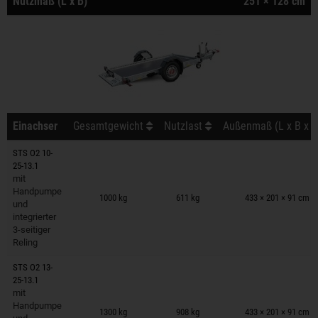
Nutzmaß (L x B)
251 × 128 cm
Einachser
Gesamtgewicht
Nutzlast
Außenmaß (L x B x H
STS O2 10-
25-13.1
mit
Anhänger auf Merkzettel
Handpumpe
1000 kg
611 kg
433 × 201 × 91 cm
und
integrierter
3-seitiger
Reling
STS O2 13-
25-13.1
mit
Anhänger auf Merkzettel
Handpumpe
1300 kg
908 kg
433 × 201 × 91 cm