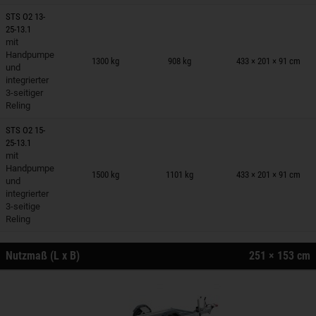
STS O2 13-
25-13.1
mit
nhänger auf Merkzettel
Handpumpe
1300 kg
908 kg
433 × 201 × 91 cm
und
integrierter
3-seitiger
Reling
STS O2 15-
25-13.1
mit
nhänger auf Merkzettel
Handpumpe
1500 kg
1101 kg
433 × 201 × 91 cm
und
integrierter
3-seitige
Reling
Nutzmaß (L x B)
251 × 153 cm