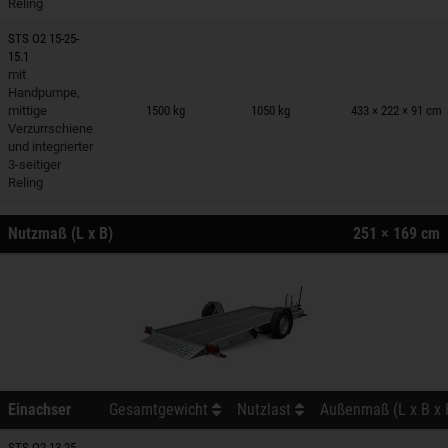
Reling
STS O2 15-25-
15.1
mit
nhänger auf Merkzettel
Handpumpe,
mittige
1500 kg
1050 kg
433 × 222 × 91 cm
Verzurrschiene
und integrierter
3-seitiger
Reling
Nutzmaß (L x B)
251 × 169 cm
Einachser
Gesamtgewicht
Nutzlast
Außenmaß (L x B x 
STS O2 13-25-