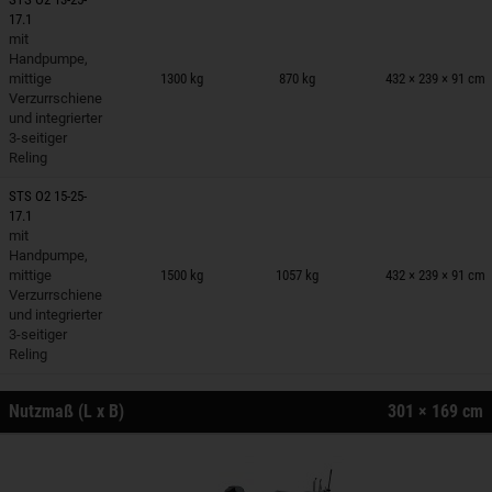
17.1
mit
nhänger auf Merkzettel
Handpumpe,
mittige
1300 kg
870 kg
432 × 239 × 91 cm
Verzurrschiene
und integrierter
3-seitiger
Reling
STS O2 15-25-
17.1
mit
nhänger auf Merkzettel
Handpumpe,
mittige
1500 kg
1057 kg
432 × 239 × 91 cm
Verzurrschiene
und integrierter
3-seitiger
Reling
Nutzmaß (L x B)
301 × 169 cm