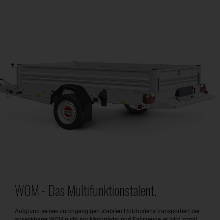
WOM - Das Multifunktionstalent.
Aufgrund seines durchgängigen stabilen Holzbodens transportiert der
absenkbarer WOM nicht nur Motorräder und Fahrzeuge, er wird somit