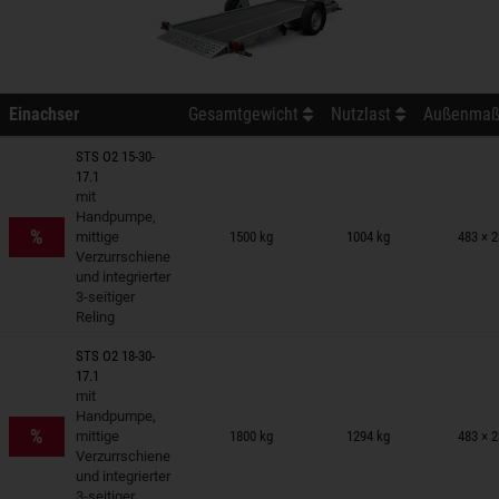
Einachser
Gesamtgewicht
Nutzlast
Außenmaß 
STS O2 15-30-
17.1
mit
nhänger auf Merkzettel
Handpumpe,
%
mittige
1500 kg
1004 kg
483 × 
Verzurrschiene
und integrierter
3-seitiger
Reling
STS O2 18-30-
17.1
mit
nhänger auf Merkzettel
Handpumpe,
%
mittige
1800 kg
1294 kg
483 × 
Verzurrschiene
und integrierter
3-seitiger