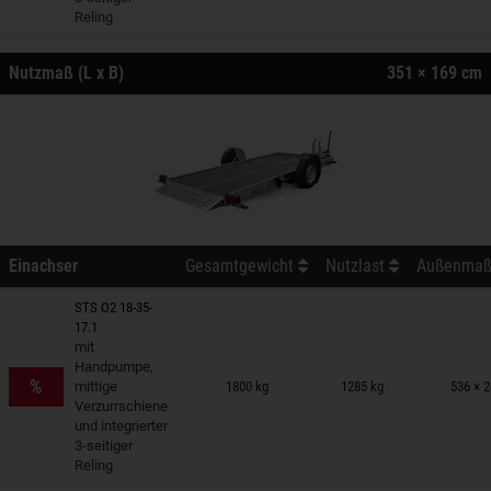
Reling
Nutzmaß (L x B)
351 × 169 cm
Einachser
Gesamtgewicht
Nutzlast
Außenmaß 
STS O2 18-35-
17.1
mit
nhänger auf Merkzettel
Handpumpe,
%
mittige
1800 kg
1285 kg
536 × 
Verzurrschiene
und integrierter
3-seitiger
Reling