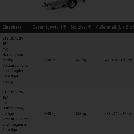
Einachser
Gesamtgewicht
Nutzlast
Außenmaß (L x B x 
STS O2 10-25-
15.1
mit
nhänger auf Merkzettel
Handpumpe,
mittige
1000 kg
550 kg
433 × 222 × 91 cm
Verzurrschiene
und integrierter
3-seitiger
Reling
STS O2 13-25-
15.1
mit
nhänger auf Merkzettel
Handpumpe,
mittige
1300 kg
883 kg
433 × 222 × 91 cm
Verzurrschiene
und integrierter
3-seitige