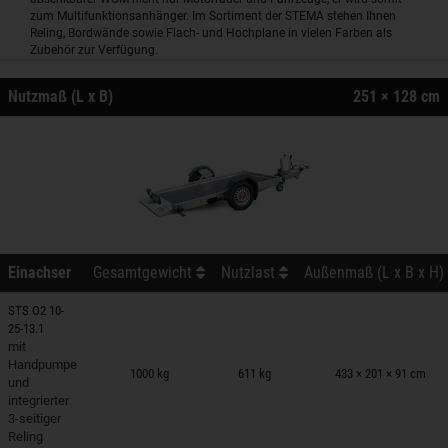
zum Multifunktionsanhänger. Im Sortiment der STEMA stehen Ihnen
Reling, Bordwände sowie Flach- und Hochplane in vielen Farben als
Zubehör zur Verfügung.
Nutzmaß (L x B)
251 × 128 cm
Einachser
Gesamtgewicht
Nutzlast
Außenmaß (L x B x H)
STS O2 10-
25-13.1
mit
nhänger auf Merkzettel
Handpumpe
1000 kg
611 kg
433 × 201 × 91 cm
und
integrierter
3-seitiger
Reling