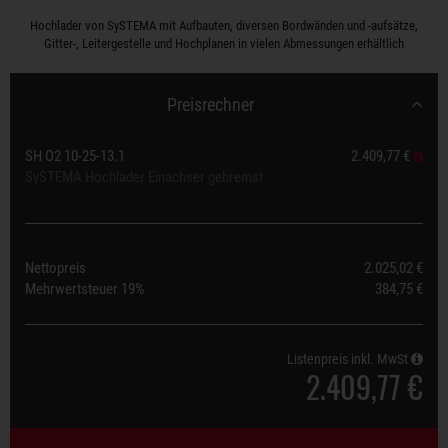
Hochlader von SySTEMA mit Aufbauten, diversen Bordwänden und -aufsätze,
Gitter-, Leitergestelle und Hochplanen in vielen Abmessungen erhältlich
Preisrechner
SH O2 10-25-13.1
2.409,77 €
SySTEMA Hochlader Einachser gebremst
Nettopreis
2.025,02 €
Mehrwertsteuer
19%
384,75 €
Listenpreis inkl. MwSt
2.409,77 €