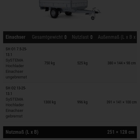
Einachser
Gesamtgewicht
Nutzlast
Außenmaß (L x B x H
SH O1 7.5-25-
13.1
Anhänger auf Merkzettel
SySTEMA
750 kg
525 kg
380 × 144 × 98 cm
Hochlader
Einachser
ungebremst
SH O2 13-25-
13.1
Anhänger auf Merkzettel
SySTEMA
1300 kg
996 kg
391 × 141 × 100 cm
Hochlader
Einachser
gebremst
Nutzmaß (L x B)
251 × 128 cm