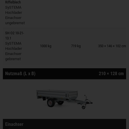
Riffelblech
SySTEMA
Hochlader
Einachser
ungebremst
SH O2 10-21-
13.1
Anhänger auf Merkzettel
SySTEMA
1000 kg
719 kg
350 × 146 × 102 cm
Hochlader
Einachser
gebremst
Nutzmaß (L x B)
210 × 128 cm
Einachser