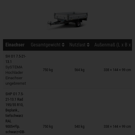
Einachser
Gesamtgewicht
Nutzlast
Außenmaß (L x B x H
SH O1 7.5-21-
13.1
Anhänger auf Merkzettel
SySTEMA
750 kg
564 kg
338 × 144 × 99 cm
Hochlader
Einachser
ungebremst
SHP O1 7.5-
21-13.1 Rad
195/55 R10,
Beplank.,
tiefschwarz
Anhänger auf Merkzettel
RAL
9005+Flp.
750 kg
540 kg
338 × 144 × 99 cm
schwarz+DB-