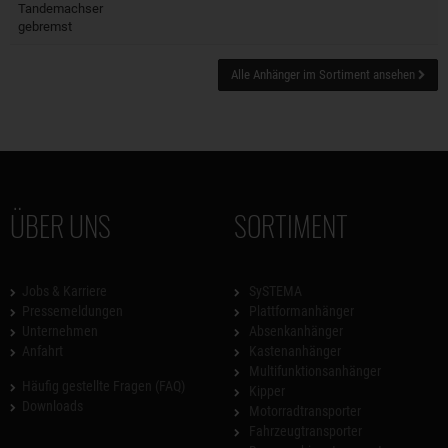
Tandemachser
gebremst
Alle Anhänger im Sortiment ansehen
ÜBER UNS
SORTIMENT
Jobs & Karriere
SySTEMA
Pressemeldungen
Plattformanhänger
Unternehmen
Absenkanhänger
Anfahrt
Kastenanhänger
Multifunktionsanhänger
Häufig gestellte Fragen (FAQ)
Kipper
Downloads
Motorradtransporter
Fahrzeugtransporter