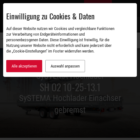
Zum
DE
Hauptinhalt
Einwilligung zu Cookies & Daten
S
Auf dieser Website nutzen wir Cookies und vergleichbare Funktionen
zur Verarbeitung von Endgeräteinformationen und
personenbezogenen Daten. Diese Einwilligung ist freiwillig, für die
Navigati
Nutzung unserer Website nicht erforderlich und kann jederzeit über
umschal
die „Cookie-Einstellungen“ im Footer widerrufen werden.
Alle akzeptieren
Auswahl anpassen
SySTEMA Hochlader
SH O2 10-25-13.1
SySTEMA Hochlader Einachser
gebremst