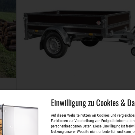
Stabiler umlaufender Stahlrahmen.
Einwilligung zu Cookies & D
Anders als bei üblichen Holzanhängern hat der
Auf dieser Website nutzen wir Cookies und vergleichba
Woodoxx einen umlaufenden Stahlrahmen. Er g
Funktionen zur Verarbeitung von Endgeräteinformation
d
dem Anhänger zusätzliche Stabilität und dient
personenbezogenen Daten. Diese Einwilligung ist freiwill
Nutzung unserer Website nicht erforderlich und kann je
gleichzeitig der Aufnahme der Planenknöpfe, d