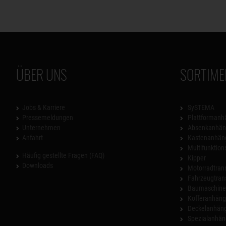
ÜBER UNS
SORTIME
Jobs & Karriere
SySTEMA
Pressemeldungen
Plattformanh
Unternehmen
Absenkanhän
Anfahrt
Kastenanhän
Multifunktio
Häufig gestellte Fragen (FAQ)
Kipper
Downloads
Motorradtrans
Fahrzeugtran
Baumaschinen
Kofferanhäng
Deckelanhän
Spezialanhän