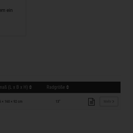
em ein
aß (L x B x H)
Radgröße
5 × 160 × 92 cm
13"
Mehr