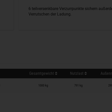
6 teilversenkbare Verzurrpunkte sichern außerd
Verrutschen der Ladung.
Gesamtgewicht
Nutzlast
Außenm
 auf Merkzettel
C
1000 kg
791 kg
29