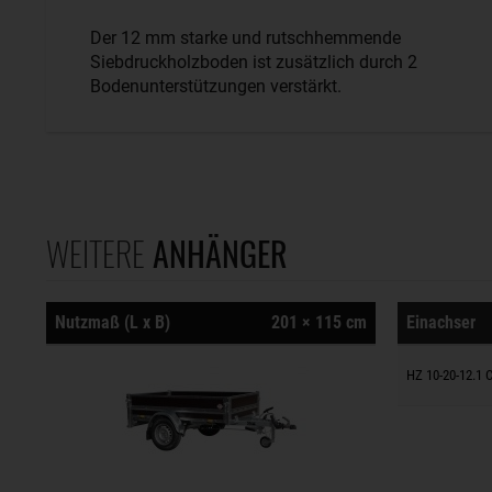
Der 12 mm starke und rutschhemmende
Siebdruckholzboden ist zusätzlich durch 2
Bodenunterstützungen verstärkt.
WEITERE
ANHÄNGER
Nutzmaß (L x B)
201 × 115 cm
Einachser
Anhänger
HZ 10-20-12.1 