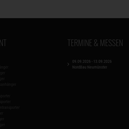
NT
TERMINE & MESSEN
09.09.2026 - 13.09.2026
änger
NordBau Neumünster
ger
ger
nsanhänger
porter
sporter
transporter
er
ger
ger