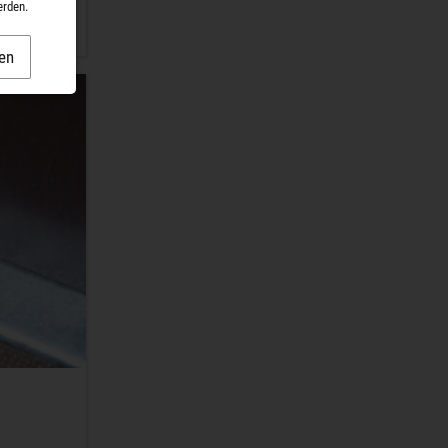
erden.
en