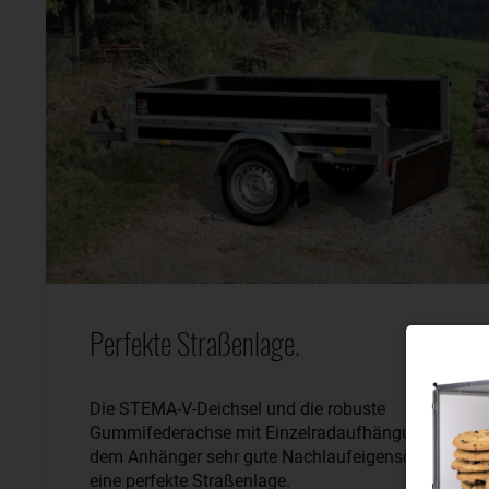
Perfekte Straßenlage.
Die STEMA-V-Deichsel und die robuste
Gummifederachse mit Einzelradaufhängung geben
dem Anhänger sehr gute Nachlaufeigenschaften un
eine perfekte Straßenlage.