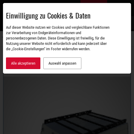
Zum
DE
Hauptinhalt
Einwilligung zu Cookies & Daten
S
Auf dieser Website nutzen wir Cookies und vergleichbare Funktionen
zur Verarbeitung von Endgeräteinformationen und
personenbezogenen Daten. Diese Einwilligung ist freiwillig, für die
Navigati
Nutzung unserer Website nicht erforderlich und kann jederzeit über
umschal
die „Cookie-Einstellungen“ im Footer widerrufen werden.
Sortiment
Deckelanhänger
STEMA RETRO
RETRO ADVANCED 750G DELUXE
Alle akzeptieren
Auswahl anpassen
Wir haben die Darstellung auf Ihr Gerät angepasst.