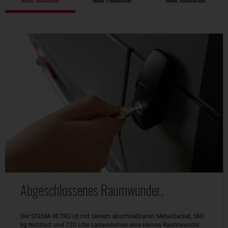
Abgeschlossenes Raumwunder.
Der STEMA RETRO ist mit seinem abschließbaren Metalldeckel, 580
kg Nutzlast und 720 Liter Ladevolumen eine kleines Raumwunder.