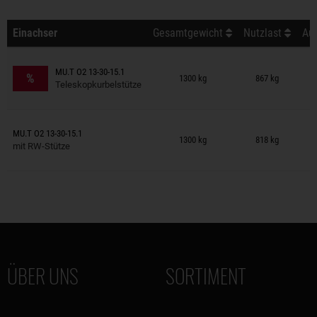
Einachser
Gesamtgewicht
Nutzlast
Auß
Anhänger auf Merkzettel
MU.T O2 13-30-15.1
%
1300 kg
867 kg
Teleskopkurbelstütze
Anhänger auf Merkzettel
MU.T O2 13-30-15.1
1300 kg
818 kg
mit RW-Stütze
ÜBER UNS
SORTIMENT