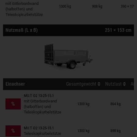
Anhänger auf Merkzettel
mit Gitterbordwand
1300 kg
908 kg
390 × 179
(halboffen) und
Teleskopkurbelstütze
Nutzmaß (L x B)
251 × 153 cm
Einachser
Gesamtgewicht
Nutzlast
Auß
MU.T O2 13-25-15.1
Anhänger auf Merkzettel
mit Gitterbordwand
%
1300 kg
864 kg
(halboffen) und
Teleskopkurbelstütze
Anhänger auf Merkzettel
MU.T O2 13-25-15.1
%
1300 kg
898 kg
Teleskopkurbelstütze