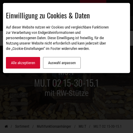
Zum
DE
Hauptinhalt
Einwilligung zu Cookies & Daten
S
Auf dieser Website nutzen wir Cookies und vergleichbare Funktionen
zur Verarbeitung von Endgeräteinformationen und
personenbezogenen Daten. Diese Einwilligung ist freiwillig, für die
Navigati
Nutzung unserer Website nicht erforderlich und kann jederzeit über
umschal
die „Cookie-Einstellungen“ im Footer widerrufen werden.
Alle akzeptieren
Auswahl anpassen
MU.T
MU.T O2 15-30-15.1
mit RW-Stütze
Sortiment
Multifunktionsanhänger
MU.T
MU.T O2 15-30-15.1