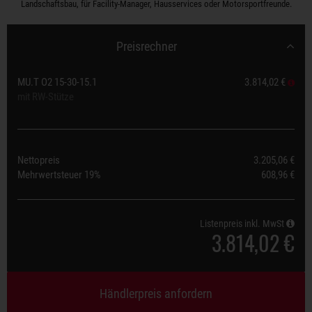
Landschaftsbau, für Facility-Manager, Hausservices oder Motorsportfreunde.
Preisrechner
MU.T O2 15-30-15.1
3.814,02 €
mit RW-Stütze
Nettopreis
3.205,06 €
Mehrwertsteuer
19%
608,96 €
Listenpreis inkl. MwSt
3.814,02 €
Händlerpreis anfordern