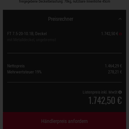
freigegebene Deckelbelastung: 70kg, nutzbare Innenhöhe 45cm
Preisrechner
FT 7.5-20-10.1B, Deckel
1.742,50 €
mit Metalldeckel, ungebremst
Nettopreis
1.464,29 €
Mehrwertsteuer
19%
278,21 €
Listenpreis inkl. MwSt
1.742,50 €
Händlerpreis anfordern