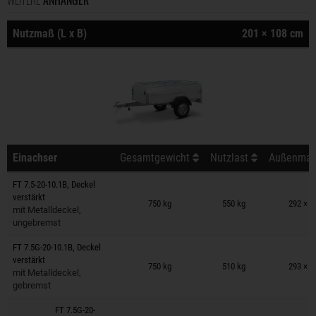
WEITERE
ANHÄNGER
Nutzmaß (L x B)
201 × 108 cm
Einachser
Gesamtgewicht
Nutzlast
Außenmaß 
FT 7.5-20-10.1B, Deckel
Anhänger auf Merkzettel
verstärkt
750 kg
550 kg
292 × 1
mit Metalldeckel,
ungebremst
FT 7.5G-20-10.1B, Deckel
Anhänger auf Merkzettel
verstärkt
750 kg
510 kg
293 × 1
mit Metalldeckel,
gebremst
FT 7.5G-20-