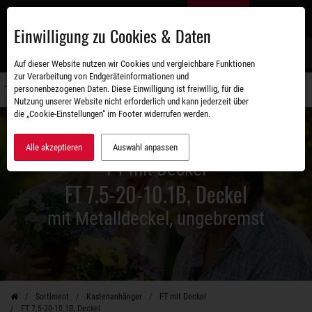
Zum
DE
Hauptinhalt
Einwilligung zu Cookies & Daten
S
Auf dieser Website nutzen wir Cookies und vergleichbare Funktionen
zur Verarbeitung von Endgeräteinformationen und
personenbezogenen Daten. Diese Einwilligung ist freiwillig, für die
Navigati
Nutzung unserer Website nicht erforderlich und kann jederzeit über
umschal
die „Cookie-Einstellungen“ im Footer widerrufen werden.
Alle akzeptieren
Auswahl anpassen
FT mit Deckel
FT 7.5-20-10.1B, Deckel
mit Metalldeckel, ungebremst
Sortiment
Kastenanhänger
FT mit Deckel
FT 7.5-20-10.1B, Deckel