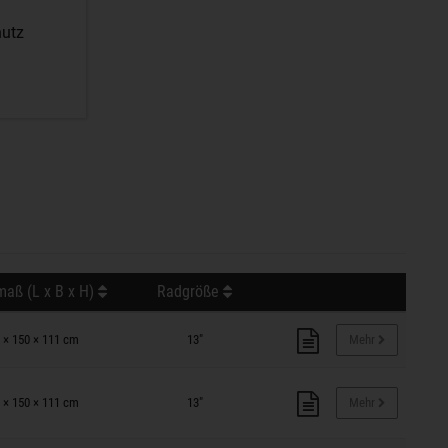
hutz
aß (L x B x H)
Radgröße
 × 150 × 111 cm
13"
Mehr
 × 150 × 111 cm
13"
Mehr