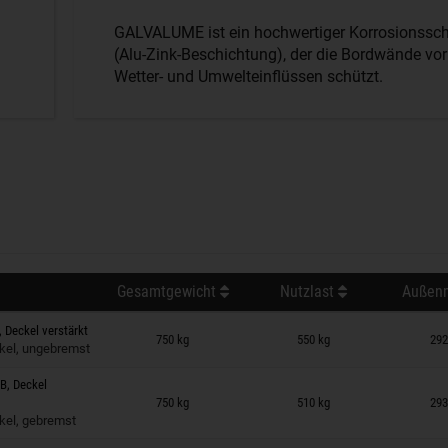
GALVALUME ist ein hochwertiger Korrosionssc
(Alu-Zink-Beschichtung), der die Bordwände vor
Wetter- und Umwelteinflüssen schützt.
Gesamtgewicht
Nutzlast
Außenm
 auf Merkzettel
, Deckel verstärkt
750 kg
550 kg
292
kel, ungebremst
1B, Deckel
 auf Merkzettel
750 kg
510 kg
293
kel, gebremst