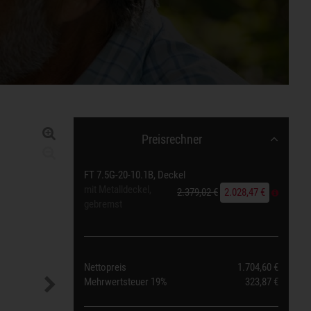
Preisrechner
FT 7.5G-20-10.1B, Deckel
mit Metalldeckel,
2.379,02 €
2.028,47 €
gebremst
Nettopreis
1.704,60 €
Mehrwertsteuer
19%
323,87 €