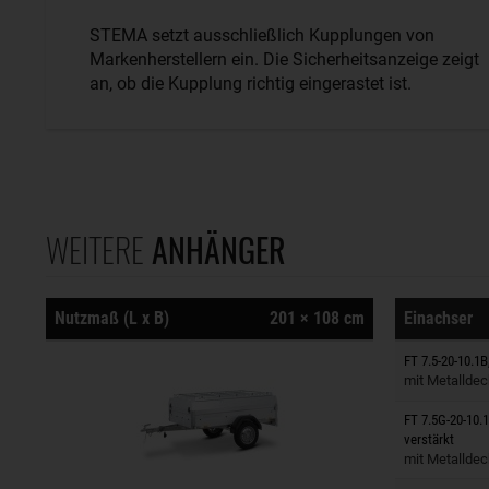
STEMA setzt ausschließlich Kupplungen von
Markenherstellern ein. Die Sicherheitsanzeige zeigt
an, ob die Kupplung richtig eingerastet ist.
WEITERE
ANHÄNGER
Nutzmaß (L x B)
201 × 108 cm
Einachser
Anhänger
FT 7.5-20-10.1B
mit Metalldec
FT 7.5G-20-10.
Anhänger
verstärkt
mit Metalldec