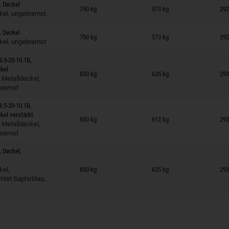
 auf Merkzettel
, Deckel
750 kg
573 kg
292
kel, ungebremst
 auf Merkzettel
, Deckel
750 kg
573 kg
292
kel, ungebremst
8.5-20-10.1B,
 auf Merkzettel
kel
850 kg
635 kg
293
 Metalldeckel,
bremst
8.5-20-10.1B,
 auf Merkzettel
kel verstärkt
850 kg
612 kg
293
 Metalldeckel,
bremst
, Deckel,
 auf Merkzettel
kel,
850 kg
635 kg
293
htet Saphirblau,