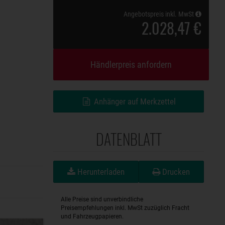
Angebotspreis inkl. MwSt
2.028,47 €
Händlerpreis anfordern
Anhänger auf Merkzettel
DATENBLATT
Herunterladen
Drucken
Alle Preise sind unverbindliche
Preisempfehlungen inkl. MwSt zuzüglich Fracht
und Fahrzeugpapieren.