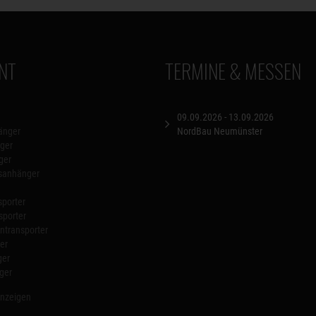
NT
TERMINE & MESSEN
09.09.2026 - 13.09.2026
änger
NordBau Neumünster
ger
ger
nsanhänger
porter
sporter
transporter
er
ger
ger
anzeigen