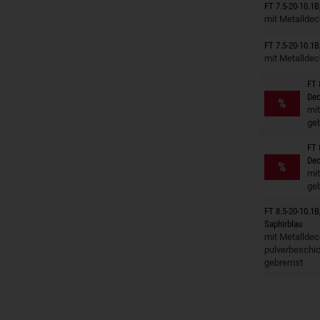
Anhänger
FT 7.5-20-10.1B
mit Metalldec
Anhänger
FT 7.5-20-10.1B
mit Metalldec
FT 
Anhänger
Dec
%
mit
ge
FT 
Anhänger
Dec
%
mit
ge
FT 8.5-20-10.1B
Saphirblau
Anhänger
mit Metalldec
pulverbeschic
gebremst