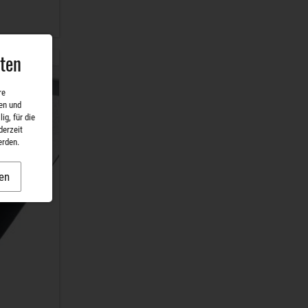
aten
re
en und
ig, für die
derzeit
erden.
en