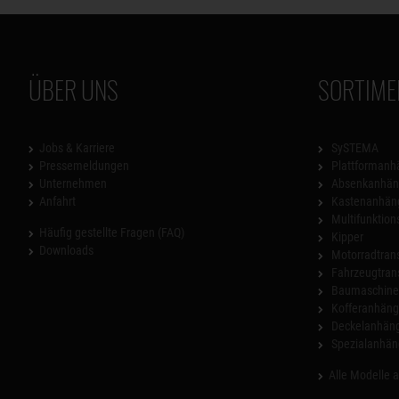
ÜBER UNS
SORTIME
Jobs & Karriere
SySTEMA
Pressemeldungen
Plattformanh
Unternehmen
Absenkanhän
Anfahrt
Kastenanhän
Multifunktio
Häufig gestellte Fragen (FAQ)
Kipper
Downloads
Motorradtrans
Fahrzeugtran
Baumaschinen
Kofferanhäng
Deckelanhän
Spezialanhän
Alle Modelle 