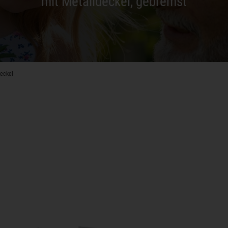
mit Metalldeckel, gebremst
Deckel