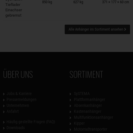
850 kg
627 kg
371 × 177 × 60 cm
Tieflader
Einachser
gebremst
Alle Anhänger im Sortiment ansehen
ÜBER UNS
SORTIMENT
Jobs & Karriere
SySTEMA
Pressemeldungen
Plattformanhänger
Unternehmen
Absenkanhänger
Anfahrt
Kastenanhänger
Multifunktionsanhänger
Häufig gestellte Fragen (FAQ)
Kipper
Downloads
Motorradtransporter