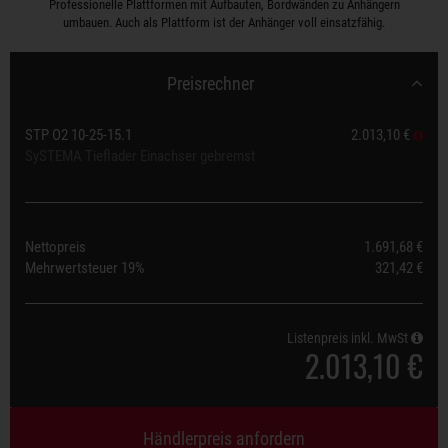
Professionelle Plattformen mit Aufbauten, Bordwänden zu Anhängern
umbauen. Auch als Plattform ist der Anhänger voll einsatzfähig.
Preisrechner
STP O2 10-25-15.1
2.013,10 €
SySTEMA Tieflader Einachser gebremst
Nettopreis
1.691,68 €
Mehrwertsteuer
19%
321,42 €
Listenpreis inkl. MwSt
2.013,10 €
Händlerpreis anfordern