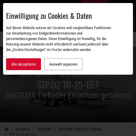
Zum
DE
Hauptinhalt
Einwilligung zu Cookies & Daten
S
Auf dieser Website nutzen wir Cookies und vergleichbare Funktionen
zur Verarbeitung von Endgeräteinformationen und
personenbezogenen Daten. Diese Einwilligung ist freiwillig, für die
Navigati
Nutzung unserer Website nicht erforderlich und kann jederzeit über
umschal
die „Cookie-Einstellungen“ im Footer widerrufen werden.
Alle akzeptieren
Auswahl anpassen
SySTEMA Plattform Tieflader
STP O2 10-25-15.1
SySTEMA Tieflader Einachser gebremst
Sortiment
SySTEMA
SySTEMA Plattform Tieflader
STP O2 10-25-15.1