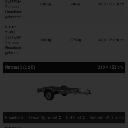
SySTEMA
1000 kg
788 kg
330 × 177 × 60 cm
Tieflader
Einachser
gebremst
STP O2 13-
21-13.1
Anhänger auf Merkzettel
SySTEMA
1300 kg
1078 kg
330 × 177 × 60 cm
Tieflader
Einachser
gebremst
Nutzmaß (L x B)
210 × 153 cm
Einachser
Gesamtgewicht
Nutzlast
Außenmaß (L x B x H