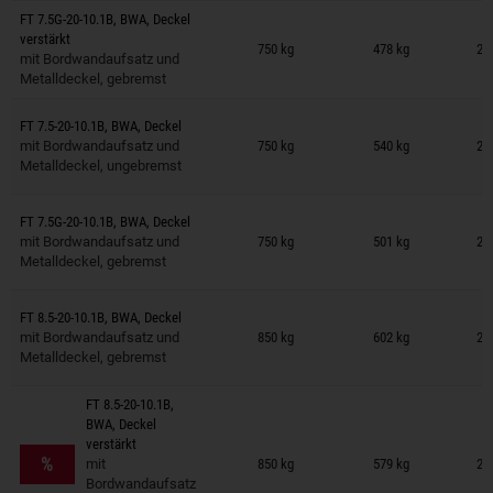
FT 7.5G-20-10.1B, BWA, Deckel
Anhänger auf Merkzettel
verstärkt
750 kg
478 kg
29
mit Bordwandaufsatz und
Metalldeckel, gebremst
Anhänger auf Merkzettel
FT 7.5-20-10.1B, BWA, Deckel
mit Bordwandaufsatz und
750 kg
540 kg
29
Metalldeckel, ungebremst
Anhänger auf Merkzettel
FT 7.5G-20-10.1B, BWA, Deckel
mit Bordwandaufsatz und
750 kg
501 kg
29
Metalldeckel, gebremst
Anhänger auf Merkzettel
FT 8.5-20-10.1B, BWA, Deckel
mit Bordwandaufsatz und
850 kg
602 kg
29
Metalldeckel, gebremst
FT 8.5-20-10.1B,
BWA, Deckel
Anhänger auf Merkzettel
verstärkt
%
mit
850 kg
579 kg
29
Bordwandaufsatz