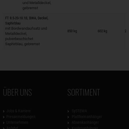
und Metalldeckel,
gebremst
FT 8.5-20-10.1B, BWA, Deckel,
Saphirblau
Anhänger auf Merkzettel
mit Bordwandaufsatz und
850 kg
602 kg
29
Metalldeckel,
pulverbeschichet
Saphirblau, gebremst
ÜBER UNS
SORTIMENT
Jobs & Karriere
SySTEMA
Pressemeldungen
Plattformanhänger
Unternehmen
Absenkanhänger
Anfahrt
Kastenanhänger