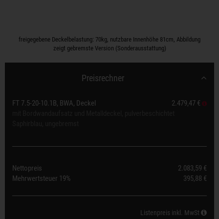
freigegebene Deckelbelastung: 70kg, nutzbare Innenhöhe 81cm, Abbildung
zeigt gebremste Version (Sonderausstattung)
Preisrechner
FT 7.5-20-10.1B, BWA, Deckel
2.479,47 €
mit Bordwandaufsatz und Metalldeckel, pulverbeschichtet
Saphirblau, ungebremst
Nettopreis
2.083,59 €
Mehrwertsteuer
19%
395,88 €
Listenpreis inkl. MwSt