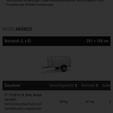
technischen Änderungen! Diese Website präsentiert ausschließlich Profi-
Produkte des STEMA-Fachhandels.
WEITERE
ANHÄNGER
Nutzmaß (L x B)
201 × 108 cm
Einachser
Gesamtgewicht
Nutzlast
Außenm
FT 7.5-20-10.1B, BWA, Deckel
Anhänger auf Merkzettel
verstärkt
750 kg
517 kg
29
mit Bordwandaufsatz und
Metalldeckel, ungebremst