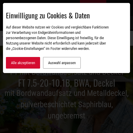
Zum
DE
Hauptinhalt
Einwilligung zu Cookies & Daten
S
Auf dieser Website nutzen wir Cookies und vergleichbare Funktionen
zur Verarbeitung von Endgeräteinformationen und
personenbezogenen Daten. Diese Einwilligung ist freiwillig, für die
Navigati
Nutzung unserer Website nicht erforderlich und kann jederzeit über
umschal
die „Cookie-Einstellungen“ im Footer widerrufen werden.
Alle akzeptieren
Auswahl anpassen
FT mit Bordwandaufsatz und Deckel
FT 7.5-20-10.1B, BWA, Deckel
mit Bordwandaufsatz und Metalldeckel,
pulverbeschichtet Saphirblau,
ungebremst