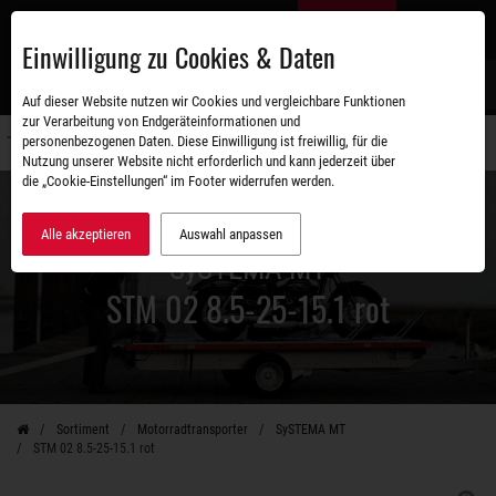
Zum
DE
Hauptinhalt
Einwilligung zu Cookies & Daten
S
Auf dieser Website nutzen wir Cookies und vergleichbare Funktionen
zur Verarbeitung von Endgeräteinformationen und
personenbezogenen Daten. Diese Einwilligung ist freiwillig, für die
Navigati
Nutzung unserer Website nicht erforderlich und kann jederzeit über
umschal
die „Cookie-Einstellungen“ im Footer widerrufen werden.
Alle akzeptieren
Auswahl anpassen
SySTEMA MT
STM 02 8.5-25-15.1 rot
Sortiment
Motorradtransporter
SySTEMA MT
STM 02 8.5-25-15.1 rot