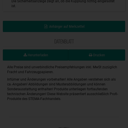
Die Sicherheitsanzeige zeigt an, ob die Kupplung richtig eingerastet
ist.
Anhänger auf Merkzettel
DATENBLATT
Herunterladen
Drucken
Alle Preise sind unverbindliche Preisempfehlungen inkl. MwSt zuzüglich
Fracht und Fahrzeugpapieren.
Irrtümer und Änderungen vorbehalten! Alle Angaben verstehen sich als
ca.-Angaben! Abbildungen sind Musterabbildungen und können
Sonderausstattung enthalten! Produkte unterliegen fortlaufenden
technischen Änderungen! Diese Website präsentiert ausschließlich Profi-
Produkte des STEMA-Fachhandels.