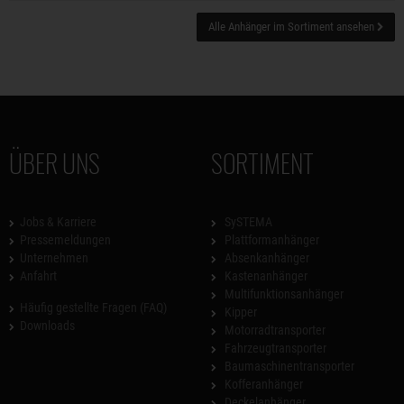
Alle Anhänger im Sortiment ansehen
ÜBER UNS
SORTIMENT
Jobs & Karriere
SySTEMA
Pressemeldungen
Plattformanhänger
Unternehmen
Absenkanhänger
Anfahrt
Kastenanhänger
Multifunktionsanhänger
Häufig gestellte Fragen (FAQ)
Kipper
Downloads
Motorradtransporter
Fahrzeugtransporter
Baumaschinentransporter
Kofferanhänger
Deckelanhänger