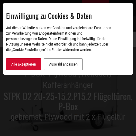
Zum
DE
Hauptinhalt
Einwilligung zu Cookies & Daten
S
Auf dieser Website nutzen wir Cookies und vergleichbare Funktionen
zur Verarbeitung von Endgeräteinformationen und
personenbezogenen Daten. Diese Einwilligung ist freiwillig, für die
Navigati
Nutzung unserer Website nicht erforderlich und kann jederzeit über
umschal
die „Cookie-Einstellungen“ im Footer widerrufen werden.
Alle akzeptieren
Auswahl anpassen
P-BOX- Plywood (Tieflader)
Kofferanhänger
STPK O2 20-25-15.2.P15.2 Flügeltüren,
P-Box
gebremst, Plywood mit 2 x Flügeltür