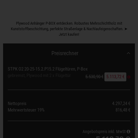
Plywood Anhänger P-BOX entdecken. Robustes Mehrschichtholz mit
Kunststoffbeschichtung, perfekte Straßenlage & Nachlaufeigenschaften. ➤
Jetzt kaufen!
Preisrechner
STPK O2 20-25-15.2.P15.2 Flügeltüren, P-Box
gebremst, Plywood mit 2 x Flügeltür
5.530,90 €
5.113,72 €
Nettopreis
4.297,24 €
Mehrwertsteuer
19%
816,48 €
Angebotspreis inkl. MwSt