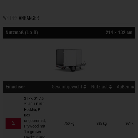
WEITERE
ANHÄNGER
Nutzmaß (L x B)
214 × 132 cm
Einachser
Gesamtgewicht
Nutzlast
Außenmaß 
STPK O1 7.5-
21-13.1.P15.1
Hecktür, P-
Box
Anhänger auf Merkzettel
ungebremst,
%
750 kg
385 kg
361 × 1
Plywood mit
1 x großer
Hecktür und