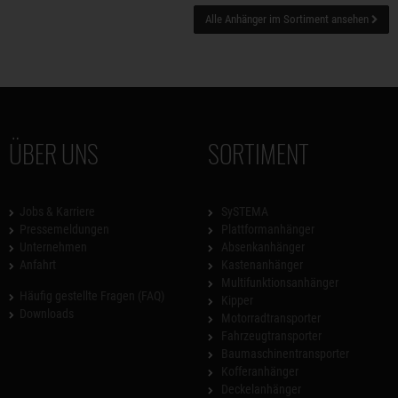
Alle Anhänger im Sortiment ansehen
ÜBER UNS
SORTIMENT
Jobs & Karriere
SySTEMA
Pressemeldungen
Plattformanhänger
Unternehmen
Absenkanhänger
Anfahrt
Kastenanhänger
Multifunktionsanhänger
Häufig gestellte Fragen (FAQ)
Kipper
Downloads
Motorradtransporter
Fahrzeugtransporter
Baumaschinentransporter
Kofferanhänger
Deckelanhänger