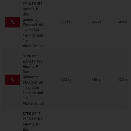
25-13.1.P15.1
Hecktür, P-
Box
Anhänger auf Merkzettel
gebremst,
%
750 kg
295 kg
424 × 1
Plywood mit
1 x großer
Hecktür und
1 x
Abstellstütze
STPK O2 13-
25-13.1.P15.1
Hecktür, P-
Box
Anhänger auf Merkzettel
gebremst,
%
1300 kg
845 kg
424 × 1
Plywood mit
1 x großer
Hecktür und
1 x
Abstellstütze
STPK O2 15-
25-13.1.P15.1
Hecktür, P-
Box