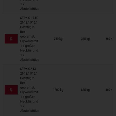
1 x
Abstellstütze
STPK O1 7.5G-
21-13.1.P15.1
Hecktür, P-
Box
Anhänger auf Merkzettel
gebremst,
%
750 kg
335 kg
369 × 1
Plywood mit
1 x großer
Hecktür und
1 x
Abstellstütze
STPK O2 13-
21-13.1.P15.1
Hecktür, P-
Box
Anhänger auf Merkzettel
gebremst,
%
1300 kg
875 kg
369 × 1
Plywood mit
1 x großer
Hecktür und
1 x
Abstellstütze