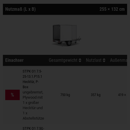
Nutzmaß (L x B)
255 × 132 cm
Einachser
Gesamtgewicht
Nutzlast
Außenmaß 
STPK O1 7.5-
25-13.1.P15.1
Hecktür, P-
Box
Anhänger auf Merkzettel
ungebremst,
%
750 kg
357 kg
419 × 1
Plywood mit
1 x großer
Hecktür und
1 x
Abstellstütze
STPK O1 7.5G-