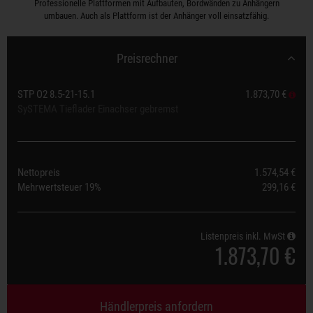
Professionelle Plattformen mit Aufbauten, Bordwänden zu Anhängern
umbauen. Auch als Plattform ist der Anhänger voll einsatzfähig.
Preisrechner
STP O2 8.5-21-15.1
1.873,70 €
SySTEMA Tieflader Einachser gebremst
Nettopreis
1.574,54 €
Mehrwertsteuer
19%
299,16 €
Listenpreis inkl. MwSt
1.873,70 €
Händlerpreis anfordern