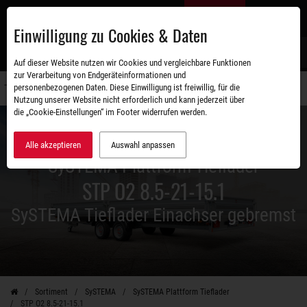
Zum
DE
Hauptinhalt
Einwilligung zu Cookies & Daten
S
Auf dieser Website nutzen wir Cookies und vergleichbare Funktionen
zur Verarbeitung von Endgeräteinformationen und
personenbezogenen Daten. Diese Einwilligung ist freiwillig, für die
Navigati
Nutzung unserer Website nicht erforderlich und kann jederzeit über
umschal
die „Cookie-Einstellungen“ im Footer widerrufen werden.
Alle akzeptieren
Auswahl anpassen
SySTEMA Plattform Tieflader
STP O2 8.5-21-15.1
SySTEMA Tieflader Einachser gebremst
Sortiment
SySTEMA
SySTEMA Plattform Tieflader
STP O2 8.5-21-15.1