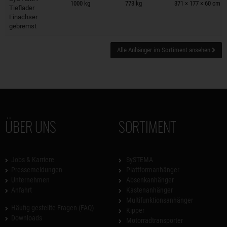
1000 kg
773 kg
371 × 177 × 60 cm
Tieflader
Einachser
gebremst
Alle Anhänger im Sortiment ansehen
ÜBER UNS
SORTIMENT
Jobs & Karriere
SySTEMA
Pressemeldungen
Plattformanhänger
Unternehmen
Absenkanhänger
Anfahrt
Kastenanhänger
Multifunktionsanhänger
Häufig gestellte Fragen (FAQ)
Kipper
Downloads
Motorradtransporter