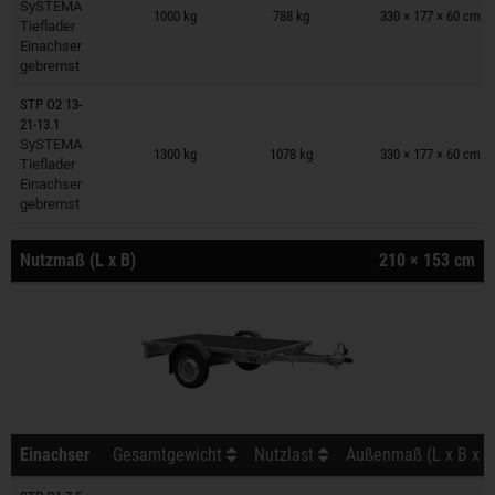
SySTEMA
1000 kg
788 kg
330 × 177 × 60 cm
Tieflader
Einachser
gebremst
STP O2 13-
21-13.1
Anhänger auf Merkzettel
SySTEMA
1300 kg
1078 kg
330 × 177 × 60 cm
Tieflader
Einachser
gebremst
Nutzmaß (L x B)
210 × 153 cm
Einachser
Gesamtgewicht
Nutzlast
Außenmaß (L x B x H