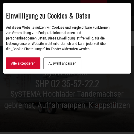
Zum
DE
Hauptinhalt
Einwilligung zu Cookies & Daten
S
Auf dieser Website nutzen wir Cookies und vergleichbare Funktionen
zur Verarbeitung von Endgeräteinformationen und
personenbezogenen Daten. Diese Einwilligung ist freiwillig, für die
Navigati
Nutzung unserer Website nicht erforderlich und kann jederzeit über
umschal
die „Cookie-Einstellungen“ im Footer widerrufen werden.
Alle akzeptieren
Auswahl anpassen
SySTEMA XXL
SHP O2 35-52-22.2
SySTEMA Hochlader Tandemachser
gebremst, Auffahrrampen, Klappstützen