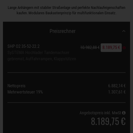
Lange Anhängern mit stabiler Straßenlage und perfekte Nachlaufeigenschaften
kaufen. Modulares Baukastenprinzip für multifunktionalen Einsatz.
Preisrechner
SHP O2 35-52-22.2
10.982,88 €
8.189,75 €
SySTEMA Hochlader Tandemachser
gebremst, Auffahrrampen, Klappstützen
Nettopreis
6.882,14 €
Mehrwertsteuer
19%
1.307,61 €
Angebotspreis inkl. MwSt
8.189,75 €