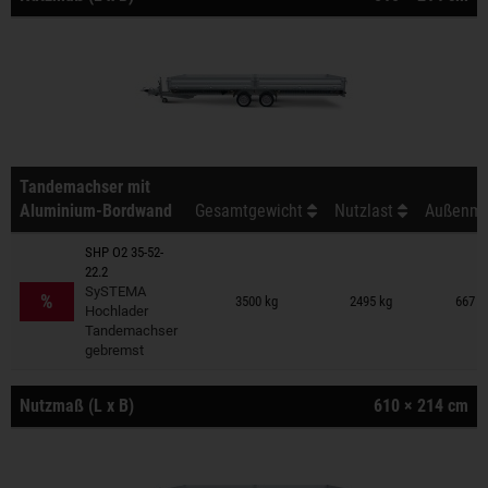
Tandemachser mit
Aluminium-Bordwand
Gesamtgewicht
Nutzlast
Außenmaß
SHP O2 35-52-
22.2
Anhänger auf Merkzettel
SySTEMA
%
3500 kg
2495 kg
667 ×
Hochlader
Tandemachser
gebremst
Nutzmaß (L x B)
610 × 214 cm