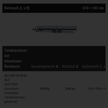
Nutzmaß (L x B)
610 × 243 cm
Tandemachser
mit
Aluminium-
Bordwand
Gesamtgewicht
Nutzlast
Außenmaß (L x B
ALU SHP O2 35-62-
24.2
Anhänger auf Merkzettel
SySTEMA
Aluminium
3500 kg
2340 kg
813 × 254 × 11
Hochlader
Tandemachser
gebremst