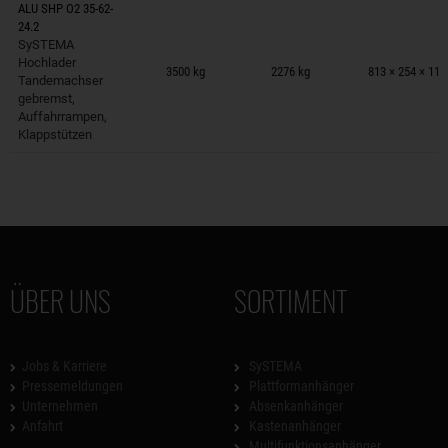
ALU SHP O2 35-62-
24.2
SySTEMA
Anhänger auf Merkzettel
Hochlader
3500 kg
2276 kg
813 × 254 × 11
Tandemachser
gebremst,
Auffahrrampen,
Klappstützen
ÜBER UNS
SORTIMENT
Jobs & Karriere
SySTEMA
Pressemeldungen
Plattformanhänger
Unternehmen
Absenkanhänger
Anfahrt
Kastenanhänger
Multifunktionsanhänger