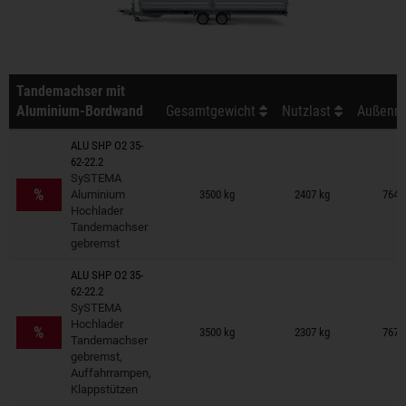
Tandemachser mit
Aluminium-Bordwand
Gesamtgewicht
Nutzlast
Außenma
ALU SHP O2 35-
62-22.2
Anhänger auf Merkzettel
SySTEMA
%
Aluminium
3500 kg
2407 kg
764 
Hochlader
Tandemachser
gebremst
ALU SHP O2 35-
62-22.2
SySTEMA
Anhänger auf Merkzettel
Hochlader
%
3500 kg
2307 kg
767 
Tandemachser
gebremst,
Auffahrrampen,
Klappstützen